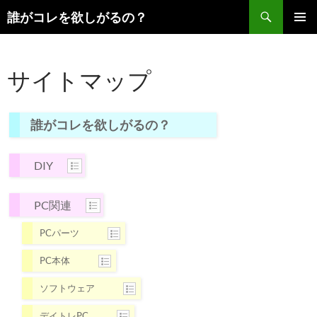
コ
検
誰がコレを欲しがるの？
ン
索
メインメ
テ
ニュー
ン
サイトマップ
ツ
へ
ス
誰がコレを欲しがるの？
キ
ッ
プ
DIY
PC関連
PCパーツ
PC本体
ソフトウェア
デイトレPC