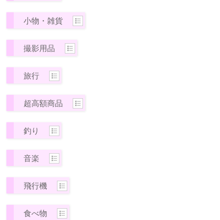
小物・雑貨
撮影用品
旅行
超高額商品
釣り
音楽
飛行機
食べ物