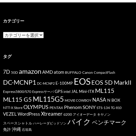
カテゴリー
カ
テ
ゴ
リ
ー
タグ
amazon
7D
AMD
atom
50D
BUFFALO
Canon
CompactFlash
EOS
DC-MCNP1
EOS 5D MarkII
E-100MP
DC-MCNP2
ML115
GPS
JAL
Mini-ITX
Express5800/S70
Expressサーバ
intel
ML115G5
ML115 G5
NASA
N BOX
MOVIE COWBOY
OLYMPUS
Phenom
SONY
PENTAX
STS-134
NTT-X Store
TG-810
Xtreamer
VEZEL
WordPress
α200
アイオーデータ
キヤノン
バイク
ベンチマーク
スペースシャトル
ハーレーダビッドソン
沖縄
免許
石垣島