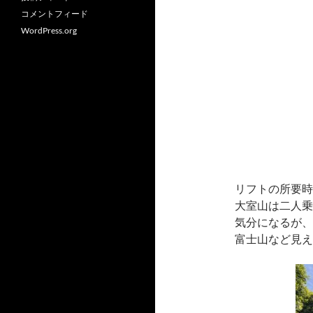
コメントフィード
WordPress.org
リフトの所要時
大室山は二人乗
気分になるが、
富士山など見え