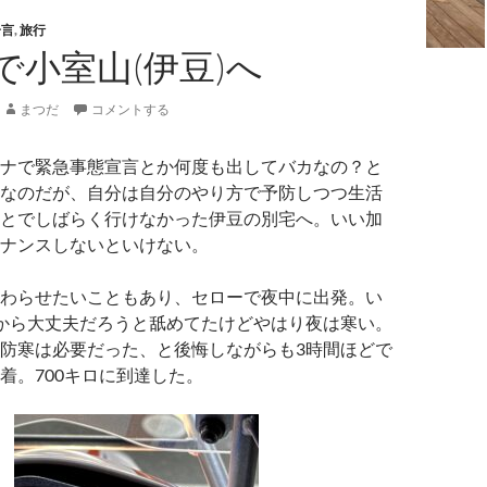
一言
,
旅行
で小室山(伊豆)へ
まつだ
コメントする
ナで緊急事態宣言とか何度も出してバカなの？と
なのだが、自分は自分のやり方で予防しつつ生活
とでしばらく行けなかった伊豆の別宅へ。いい加
ナンスしないといけない。
わらせたいこともあり、セローで夜中に出発。い
から大丈夫だろうと舐めてたけどやはり夜は寒い。
防寒は必要だった、と後悔しながらも3時間ほどで
着。700キロに到達した。