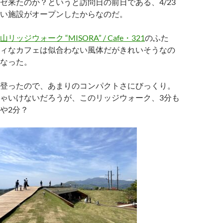
ゼ来たのか？というと訪問日の前日である、4/23
い施設がオープンしたからなのだ。
山リッジウォーク “MISORA” / Cafe・321
のふた
ィなカフェは似合わない風体だがきれいそうなの
なった。
登ったので、あまりのコンパクトさにびっくり。
ゃいけないだろうが、このリッジウォーク、3分も
や2分？