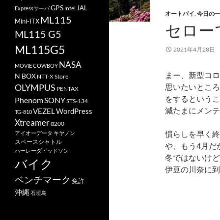
GPS
JAL
Expressサーバ
intel
オートバイ
,
今日の
ML115
Mini-ITX
セロー
ML115 G5
ML115G5
2021年4月28日
NASA
MOVIE COWBOY
まー、新型コロ
N BOX
NTT-X Store
OLYMPUS
思いたいところ
PENTAX
をするというこ
Phenom
SONY
STS-134
減たまにメンテ
VEZEL
WordPress
TG-810
Xtreamer
α200
慣らしを早く終
アイオーデータ
キヤノン
スペースシャトル
や、もう4月だ
ハーレーダビッドソン
冬ではないけど
バイク
伊豆の川奈に到
ベンチマーク
免許
沖縄
石垣島