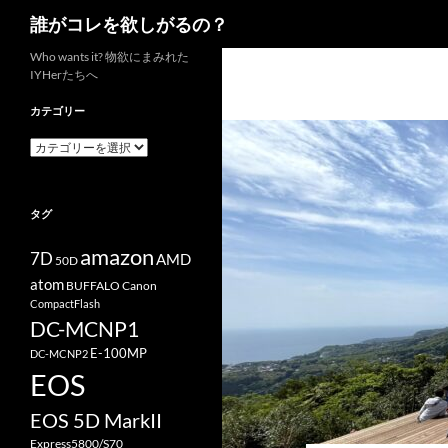
検
誰がコレを欲しがるの？
索
コ
Who wants it? 物欲にまみれた
IYHerたちへ
ン
テ
カテゴリー
ン
カ
ツ
テ
へ
ゴ
リ
ス
タグ
ー
キ
ッ
amazon
7D
AMD
50D
プ
atom
BUFFALO
Canon
CompactFlash
DC-MCNP1
E-100MP
DC-MCNP2
EOS
EOS 5D MarkII
Express5800/S70