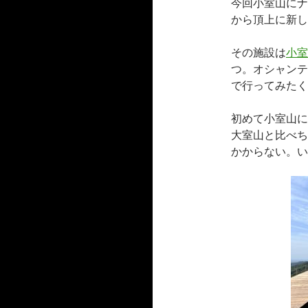
今回小室山にナ
から頂上に新し
その施設は
小室
つ。オシャンテ
で行ってみたく
初めて小室山に
大室山と比べち
かからない。い