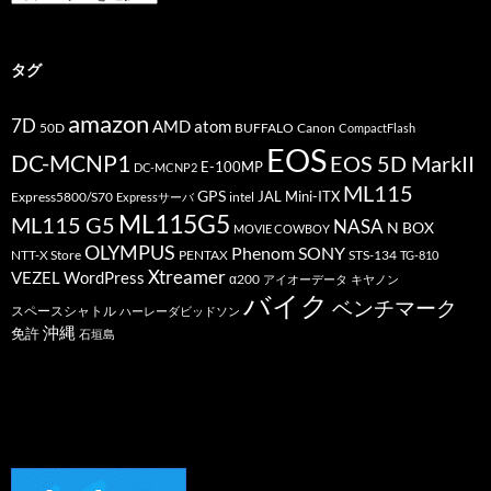
テ
ゴ
リ
ー
タグ
amazon
7D
AMD
atom
50D
BUFFALO
Canon
CompactFlash
EOS
DC-MCNP1
EOS 5D MarkII
E-100MP
DC-MCNP2
ML115
GPS
JAL
Mini-ITX
Express5800/S70
Expressサーバ
intel
ML115G5
ML115 G5
NASA
N BOX
MOVIE COWBOY
OLYMPUS
Phenom
SONY
PENTAX
STS-134
NTT-X Store
TG-810
Xtreamer
VEZEL
WordPress
α200
アイオーデータ
キヤノン
バイク
ベンチマーク
スペースシャトル
ハーレーダビッドソン
沖縄
免許
石垣島