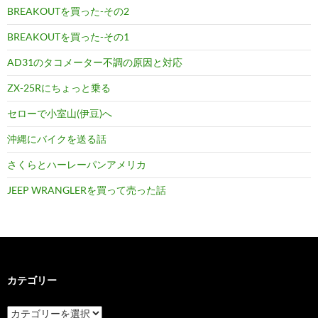
BREAKOUTを買った-その2
BREAKOUTを買った-その1
AD31のタコメーター不調の原因と対応
ZX-25Rにちょっと乗る
セローで小室山(伊豆)へ
沖縄にバイクを送る話
さくらとハーレーパンアメリカ
JEEP WRANGLERを買って売った話
カテゴリー
カ