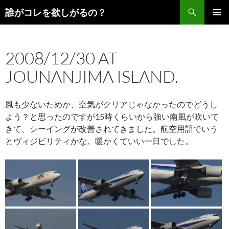
コ
検
誰がコレを欲しがるの？
ン
索
メインメ
テ
ニュー
ン
2008/12/30 AT
ツ
へ
JOUNANJIMA ISLAND.
ス
キ
ッ
風も少ないためか、空気がクリアじゃなかったのでどうし
プ
よう？と思ったのですが15時くらいから強い南風が吹いて
きて、シーイングが改善されてきました。航空用語でいう
とヴィジビリティかな。暖かくていい一日でした。