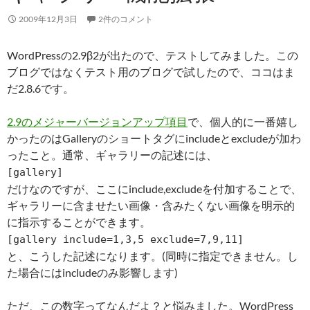
2009年12月3日
2件のコメント
WordPressの2.9β2が出たので、テストしてみました。この
ブログではなくテスト用のブログで試したので、ココはま
だ2.8.6です。
2.9のメジャーバージョンアップ項目
で、個人的に一番嬉し
かったのはGalleryのショートタグにincludeとexcludeが加わ
ったこと。通常、ギャラリーの記述には、
[gallery]
だけなのですが、ここにinclude,excludeを付加することで、
ギャラリーに含ませたい画像・含みたくない画像を明示的
に指示することができます。
[gallery include=1,3,5 exclude=7,9,11]
と、こうした記述になります。(同時に指定できません。し
た場合にはincludeのみ影響します)
ただ、この数字ってなんだよ？と悩みました。WordPress