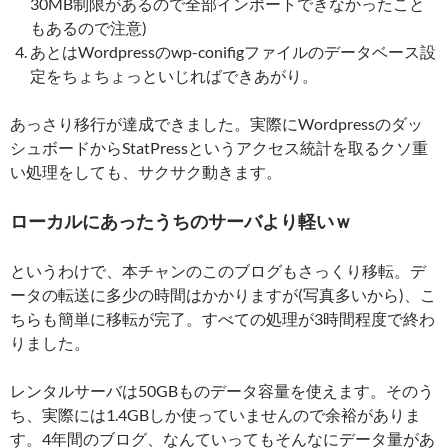
30MB制限があるので全部インポートできなかったこと
もあるので注意)
あとはWordpressのwp-conifigファイルのデータベース設
定をちょちょっといじればできあがり。
あっさり移行が達成できました。実際にWordpressのダッ
シュボードからStatPressというアクセス統計を取るクソ重
い処理をしても、サクサク動きます。
ローカルにあったうちのサーバより軽いｗ
というわけで、本チャンのこのブログもさっくり移転。デ
ータの転送に多少の時間はかかりますが(写真多いから)、こ
ちらも簡単に移転が完了。すべての処理が3時間程度で終わ
りました。
レンタルサーバは50GBものデータ容量を使えます。そのう
ち、実際には1.4GBしか使っていませんので余裕がありま
す。4年間のブログ、なんていってもそんなにデータ量があ