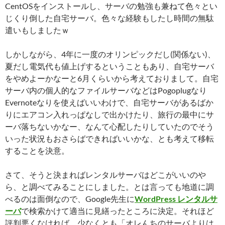
CentOSをインストールし、サーバの勉強も兼ねて色々とい
じくり倒した自宅サーバ。色々な経験もしたし時間の無駄
遣いもしましたｗ
しかしながら、4年に一度のオリンピックだし(関係ない)、
夏だし電気代も値上げするということもあり、自宅サーバ
をやめよーかなーと6月くらいから考えておりまして。自宅
サーバ内の個人的なファイルサーバなどはPogoplugなり
Evernoteなりを使えばいいわけで、自宅サーバがあるばか
りにエアコン入れっぱなしで出かけたり、旅行の最中にサ
ーバ落ちないかなー、なんて心配したりしていたのでそう
いった状況もおさらばできればいいかな、とも考えて移転
することを決意。
さて、そうと決まればレンタルサーバはどこがいいのや
ら、と調べてみることにしました。とは言っても地道に調
べるのは面倒なので、Google先生に
WordPress レンタルサ
ーバ
で検索かけて適当に見繕ったところに決定。それほど
評判悪くなければ、少なくとも「オレんちのサーバよりは