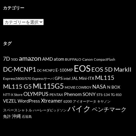
カテゴリー
カ
テ
ゴ
リ
ー
タグ
amazon
7D
AMD
atom
50D
BUFFALO
Canon
CompactFlash
EOS
DC-MCNP1
EOS 5D MarkII
E-100MP
DC-MCNP2
ML115
GPS
JAL
Mini-ITX
Express5800/S70
Expressサーバ
intel
ML115G5
ML115 G5
NASA
N BOX
MOVIE COWBOY
OLYMPUS
Phenom
SONY
PENTAX
STS-134
NTT-X Store
TG-810
Xtreamer
VEZEL
WordPress
α200
アイオーデータ
キヤノン
バイク
ベンチマーク
スペースシャトル
ハーレーダビッドソン
沖縄
免許
石垣島