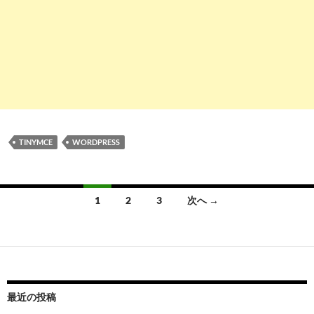
TINYMCE
WORDPRESS
投
1
2
3
次へ →
稿
ナ
ビ
ゲ
最近の投稿