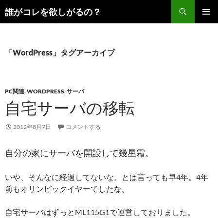
コ
検
誰がコレを欲しがるの？
ン
索
メインメ
テ
ニュー
ン
ツ
「WordPress」タグアーカイブ
へ
ス
キ
PC関連
,
WORDPRESS
,
サーバ
ッ
自宅サーバの移転
プ
2012年8月7日
コメントする
自分の家にサーバを開設して幾星霜。
いや、そんなに経過してないな。とは言っても早4年。4年
前もオリンピックイヤーでしたな。
自宅サーバはずっとML115G1で運営しておりました。