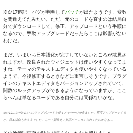
※6/17追記 バグが判明して
パッチ
が出たようです。変数
を間違えてたみたい。ただ、元のコードを直すのは結局自
分でダウンロードして、修正、アップロードという手順に
なるので、手動アップグレードだったらここは影響がない
わけだ。
まだ、いまいち日本語化が完了していないところが散見さ
れますが、改良されたウィジェットは使いやすくなってま
すね。テーマのテキストエディタも使いやすくなっている
ようで、今後修正するときなどに重宝しそうです。プラグ
インのテキストエディタもバージョンアップされていて、
関数のルックアップができるようになっていますが、ここ
らへんは単なるユーザである自分には関係ないかな。
※6/12になぜか2.8へのアップグレードを促すメッセージが出ました。再度アップデートする
と、日本語化も大丈夫でした。んー？間違えて英語バージョン入れてたのかなぁ…。
その他管理画面の動きが速くなったなと感じました。