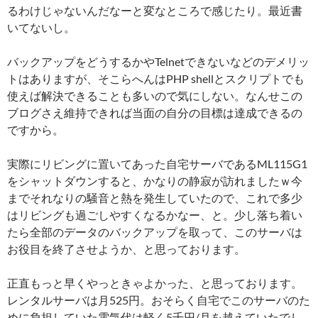
るわけじゃないんだなーと変なところで感じたり。最近書
いてないし。
バックアップをどうするかやTelnetできないなどのデメリッ
トはありますが、そこらへんはPHP shellとスクリプトでも
使えば解決できることも多いので気にしない。なんせこの
ブログさえ維持できれば当面の自分の目標は達成できるの
ですから。
実際にリビングに置いてあった自宅サーバであるML115G1
をシャットダウンすると、かなりの静寂が訪れましたｗ今
までそれなりの騒音と熱を発生していたので、これで多少
はリビングも過ごしやすくなるかなー、と。少し落ち着い
たら全部のデータのバックアップを取って、このサーバは
お役目を終了させようか、と思っております。
正直もっと早くやっときゃよかった、と思っております。
レンタルサーバは月525円。おそらく自宅でこのサーバのた
めに負担していた電気代は軽く5千円/月を越えていたでし