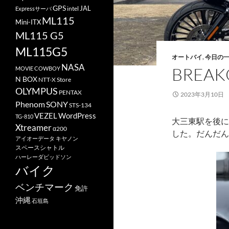
GPS
JAL
Expressサーバ
intel
ML115
Mini-ITX
ML115 G5
ML115G5
オートバイ
,
今日の
NASA
BREA
MOVIE COWBOY
N BOX
NTT-X Store
OLYMPUS
PENTAX
2023年3月10日
Phenom
SONY
STS-134
VEZEL
WordPress
TG-810
大三東駅を後に
Xtreamer
α200
した。だんだん
アイオーデータ
キヤノン
スペースシャトル
ハーレーダビッドソン
バイク
ベンチマーク
免許
沖縄
石垣島