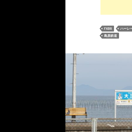
FXBR
ハーレ
島原鉄道