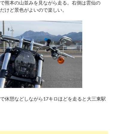
で熊本の山並みを見ながら走る。右側は雲仙の
だけど景色がよいので楽しい。
で休憩などしながら17キロほどを走ると大三東駅
EAKOUTを買った-その3