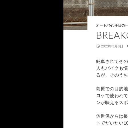
オートバイ
,
今日の
BREA
2023年3月8日
納車されてその
人もバイクも慣
るが、そのうち
島原での目的地
ロケで使われて
ンが映えるスポ
佐世保からは長
トでだいたい1