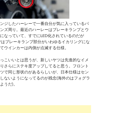
ンジしたハーレーで一番自分が気に入っているパ
ンズ周り。最近のハーレーはブレーキランプとウ
になっていて、すでにLED化されているのだが
ルではブレーキランプ部分がいわゆるイカリングにな
てウインカーは内側が点滅する仕様。
っこいいとは思うが、新しいヤツは先進的なイメ
りさらにステキ度アップしてると思う。フロント
ツで同じ形状のがあるらしいが、日本仕様はセン
しないようになってるのが残念(海外のはフォグラ
ようだ)。
EAKOUTを買った-その4