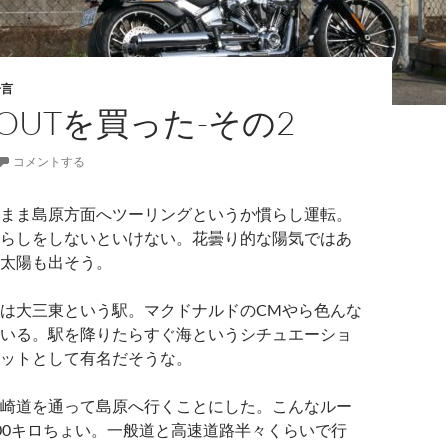
一言
KOUTを買った-その2
コメントする
まま島原方面へツーリングというか慣らし運転。
らしをしないといけない。花曇り的な陽気ではあ
太陽も出そう。
は大三東という駅。マクドナルドのCMやら色んな
いる。駅を降りたらすぐ海というシチュエーショ
ットとして有名だそうな。
崎道を通って島原へ行くことにした。こんなルー
00キロちょい。一般道と高速道路半々くらいで行