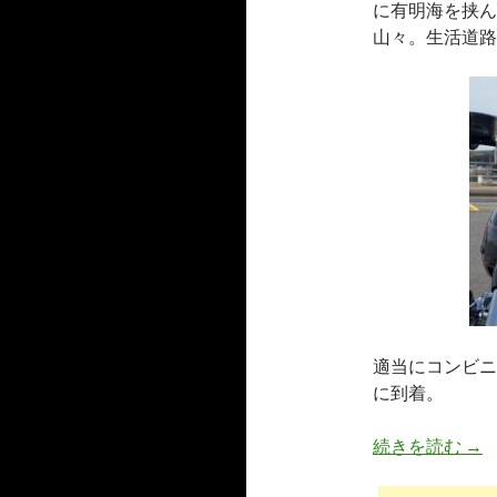
に有明海を挟ん
山々。生活道路
適当にコンビニ
に到着。
BR
続きを読む
→