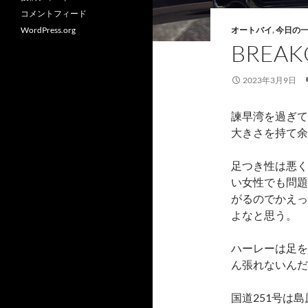
コメントフィード
WordPress.org
オートバイ
,
今日の
BREA
2023年3月9日
諫早湾を過ぎて
大きさを持て余
足つき性は悪く
い女性でも問題
がるのでかえっ
よなと思う。
ハーレーは足を
ん張れないんだよ
国道251号は