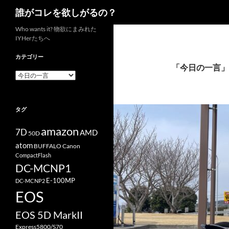
検
誰がコレを欲しがるの？
索
コ
Who wants it? 物欲にまみれた
IYHerたちへ
ン
テ
カテゴリー
ン
「今日の一言」
カ
ツ
テ
へ
ゴ
リ
ス
タグ
ー
キ
ッ
amazon
7D
AMD
50D
プ
atom
BUFFALO
Canon
CompactFlash
DC-MCNP1
E-100MP
DC-MCNP2
EOS
EOS 5D MarkII
Express5800/S70