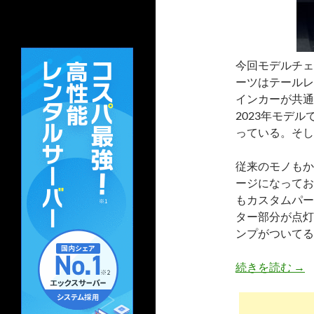
今回モデルチェ
ーツはテールレ
インカーが共通
2023年モデ
っている。そし
従来のモノもか
ージになってお
もカスタムパー
ター部分が点灯
ンプがついてる
BR
続きを読む
→