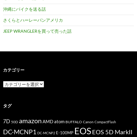
沖縄にバイクを送る話
さくらとハーレーパンアメリカ
JEEP WRANGLERを買って売った話
カテゴリー
カ
テ
ゴ
リ
ー
タグ
amazon
7D
AMD
atom
50D
BUFFALO
Canon
CompactFlash
EOS
DC-MCNP1
EOS 5D MarkII
E-100MP
DC-MCNP2