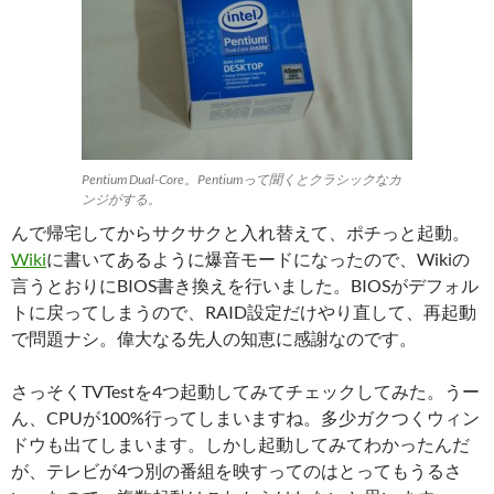
Pentium Dual-Core。Pentiumって聞くとクラシックなカ
ンジがする。
んで帰宅してからサクサクと入れ替えて、ポチっと起動。
Wiki
に書いてあるように爆音モードになったので、Wikiの
言うとおりにBIOS書き換えを行いました。BIOSがデフォル
トに戻ってしまうので、RAID設定だけやり直して、再起動
で問題ナシ。偉大なる先人の知恵に感謝なのです。
さっそくTVTestを4つ起動してみてチェックしてみた。うー
ん、CPUが100%行ってしまいますね。多少ガクつくウィン
ドウも出てしまいます。しかし起動してみてわかったんだ
が、テレビが4つ別の番組を映すってのはとってもうるさ