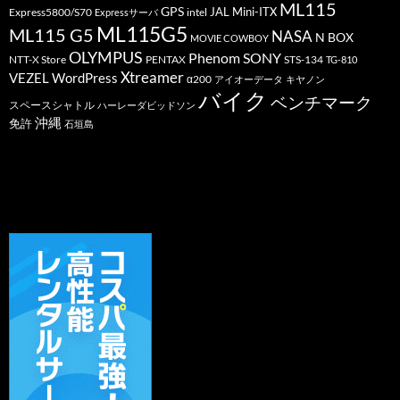
ML115
GPS
JAL
Mini-ITX
Express5800/S70
Expressサーバ
intel
ML115G5
ML115 G5
NASA
N BOX
MOVIE COWBOY
OLYMPUS
Phenom
SONY
PENTAX
STS-134
NTT-X Store
TG-810
Xtreamer
VEZEL
WordPress
α200
アイオーデータ
キヤノン
バイク
ベンチマーク
スペースシャトル
ハーレーダビッドソン
沖縄
免許
石垣島