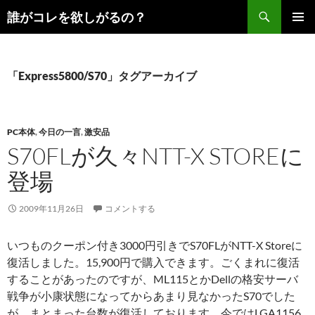
コ
検
誰がコレを欲しがるの？
ン
索
メインメ
テ
ニュー
ン
ツ
「Express5800/S70」タグアーカイブ
へ
ス
キ
PC本体
,
今日の一言
,
激安品
ッ
S70FLが久々NTT-X STOREに
プ
登場
2009年11月26日
コメントする
いつものクーポン付き3000円引きでS70FLがNTT-X Storeに
復活しました。15,900円で購入できます。ごくまれに復活
することがあったのですが、ML115とかDellの格安サーバ
戦争が小康状態になってからあまり見なかったS70でした
が、まとまった台数が復活しております。今ではLGA1156