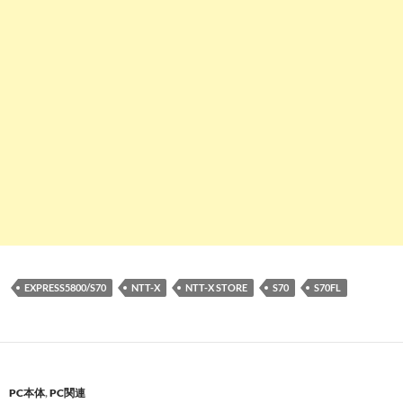
EXPRESS5800/S70
NTT-X
NTT-X STORE
S70
S70FL
PC本体
,
PC関連