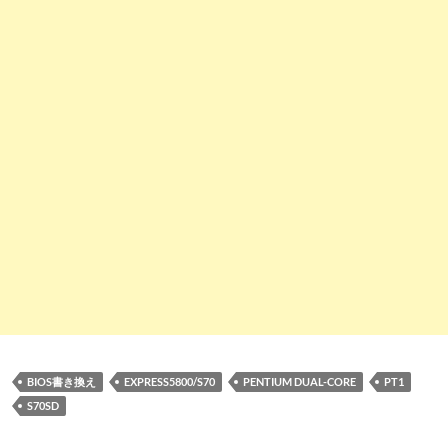
BIOS書き換え
EXPRESS5800/S70
PENTIUM DUAL-CORE
PT1
S70SD