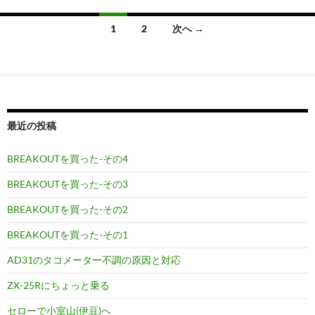
投
1
2
次へ →
稿
ナ
ビ
ゲ
最近の投稿
ー
BREAKOUTを買った-その4
シ
BREAKOUTを買った-その3
ョ
BREAKOUTを買った-その2
ン
BREAKOUTを買った-その1
AD31のタコメーター不調の原因と対応
ZX-25Rにちょっと乗る
セローで小室山(伊豆)へ