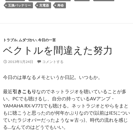
互換バッテリー
充電器
寿命
トラブル
,
ムダづかい
,
今日の一言
ベクトルを間違えた努力
2013年1月24日
コメントする
今日のは単なるメモというか日記。いつもか。
最近
引きこもり
なのでネットラジオを聴いていることが多
い。PCでも聴けるし、自分の持っているAVアンプ・
YAMAHA RX-V771でも聴ける。ネットラジオとやらをまと
もに聴こうと思ったのが何年かぶりなので(以前はIE5につい
ていたラジオバーだったようなｗ古っ)、時代の流れを感じ
る…なんてのはどうでもいい。