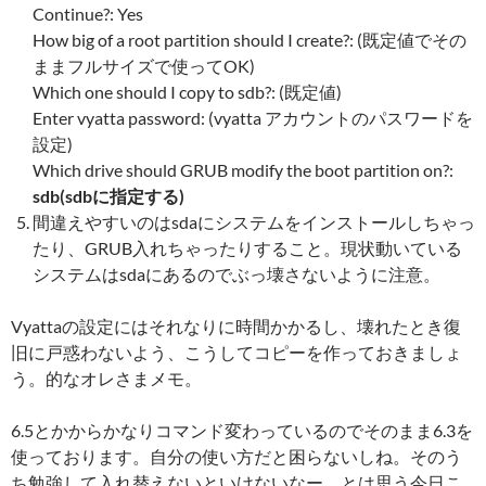
Continue?: Yes
How big of a root partition should I create?: (既定値でその
ままフルサイズで使ってOK)
Which one should I copy to sdb?: (既定値)
Enter vyatta password: (vyatta アカウントのパスワードを
設定)
Which drive should GRUB modify the boot partition on?:
sdb(sdbに指定する)
間違えやすいのはsdaにシステムをインストールしちゃっ
たり、GRUB入れちゃったりすること。現状動いている
システムはsdaにあるのでぶっ壊さないように注意。
Vyattaの設定にはそれなりに時間かかるし、壊れたとき復
旧に戸惑わないよう、こうしてコピーを作っておきましょ
う。的なオレさまメモ。
6.5とかからかなりコマンド変わっているのでそのまま6.3を
使っております。自分の使い方だと困らないしね。そのう
ち勉強して入れ替えないといけないなー、とは思う今日こ