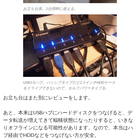
お立ち台系。2台同時に使える。
USB3.0ハブ。パッシブタイプだと2.5インチHDDケース
をドライブできないので、セルフパワータイプを。
お立ち台はまた別にレビューをします。
あと、本来はUSBハブにハードディスクをつなげると、デ
ータ転送が増えてきて輻輳状態になったりすると、いきな
りオフラインになる可能性があります。なので、本当はハ
ブ経由でHDDなどをつなげない方が安全。