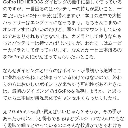
GoPro HD HERO3をダイビングの最中に楽しく使っている
のですが、一番困るのはバッテリーの持ちが悪いこと。一
本(だいたい40分～45分)は潜れますが二本目の途中で大抵
バッテリーはエンプティになっちまう。もちろんこまめに
オンオフすればいいのだけど、頭の上にマウントしている
のであまりそれもできないしね。カメラとして使うならも
っとバッテリーは持つとは思いますが、わたくしはムービ
ーカメラとして使っております。なんとか一日三本潜るの
をGoProさんにがんばってもらいたいところ。
なんせダイビングというのはポイントが最初から絶対ここ
に潜れるからね！と決まっているわけではないので、終わ
りの方においしいポイントが来ちゃう可能性があるときに
は、最初のダイビングではGoProを温存しようか、と思っ
てたら三本目が海況悪化でキャンセルくらったりしたり。
え？GoProいっぱい買えばいいじゃん？そうか、その手が
あったか(ポン！)と得心できるほどブルジョアなわけでもな
く趣味で細々とやっているのにそんな投資ができるわけも