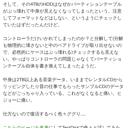
そして、その4TBのHDDはなぜかパーティションテーブル
がぶっ壊れて中身が見えなくなってしまったという。注意
してフォーマットなどはしない、というようにチェックし
ていたはずだったんだけど。
コントローラだけいかれてしまったのか？と分解して(分解
も物理的に壊さないと中のベアドライブが取り出せないの
で、必然的にケースはぶっ壊れる)チェックするも見えな
い。やっぱりコントローラの問題じゃなくてパーティショ
ンテーブル自体を書き換えてしまったようだ。
中身は2TB以上ある音楽データ。いままでレンタルCDから
リッピングしたり昔の仕事でもらったサンプルCDのデータ
などがごっちゃり入っている。これがなくなると痛い。ヒ
ジョーに痛い。
仕方ないので復活するべく色々ググり…。
こちらのページを参考
にしてTestDiskで色々と試してみた。