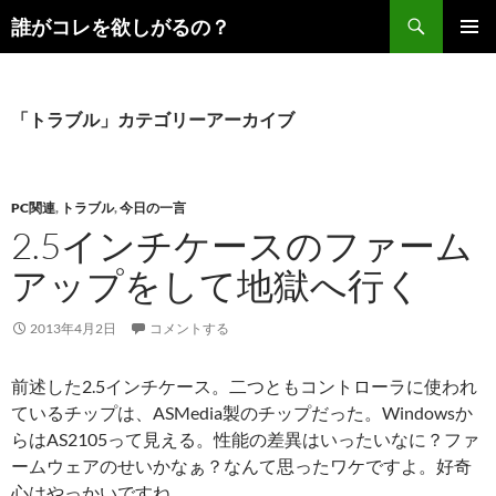
コ
検
誰がコレを欲しがるの？
ン
索
メインメ
テ
ニュー
ン
ツ
「トラブル」カテゴリーアーカイブ
へ
ス
キ
PC関連
,
トラブル
,
今日の一言
ッ
2.5インチケースのファーム
プ
アップをして地獄へ行く
2013年4月2日
コメントする
前述した2.5インチケース。二つともコントローラに使われ
ているチップは、ASMedia製のチップだった。Windowsか
らはAS2105って見える。性能の差異はいったいなに？ファ
ームウェアのせいかなぁ？なんて思ったワケですよ。好奇
心はやっかいですね。