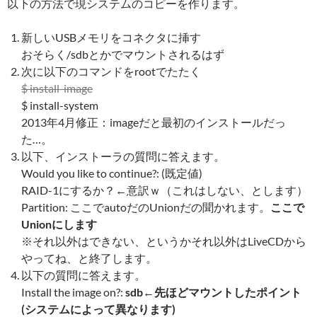
以下の方法で現システムのコピーを作ります。
新しいUSBメモリをコネクタに挿す
おそらく/sdbとかでマウントされるはず
次に以下のコマンドをrootでたたく
$ install-image
$ install-system
2013年4月修正：imageだと最初のインストールだっ
た…。
以下、インストーラの質問に答えます。
Would you like to continue?: (既定値)
RAID-1にするか？←意訳ｗ（これはしない、とします）
Partition: ここでautoだのUnionだの聞かれます。
ここで
Unionにします
※それ以外はできない、というかそれ以外はLiveCDから
やってね、と終了します。
以下の質問に答えます。
Install the image on?:
sdb←先ほどマウントしたポイント
(システムによって異なります)