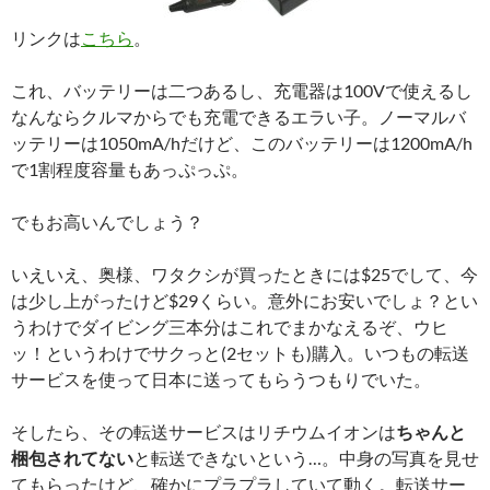
リンクは
こちら
。
これ、バッテリーは二つあるし、充電器は100Vで使えるし
なんならクルマからでも充電できるエラい子。ノーマルバ
ッテリーは1050mA/hだけど、このバッテリーは1200mA/h
で1割程度容量もあっぷっぷ。
でもお高いんでしょう？
いえいえ、奥様、ワタクシが買ったときには$25でして、今
は少し上がったけど$29くらい。意外にお安いでしょ？とい
うわけでダイビング三本分はこれでまかなえるぞ、ウヒ
ッ！というわけでサクっと(2セットも)購入。いつもの転送
サービスを使って日本に送ってもらうつもりでいた。
そしたら、その転送サービスはリチウムイオンは
ちゃんと
梱包されてない
と転送できないという…。中身の写真を見せ
てもらったけど、確かにプラプラしていて動く。転送サー