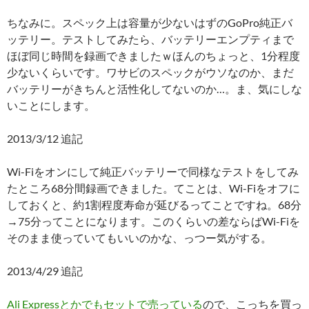
ちなみに。スペック上は容量が少ないはずのGoPro純正バ
ッテリー。テストしてみたら、バッテリーエンプティまで
ほぼ同じ時間を録画できましたｗほんのちょっと、1分程度
少ないくらいです。ワサビのスペックがウソなのか、まだ
バッテリーがきちんと活性化してないのか…。ま、気にしな
いことにします。
2013/3/12 追記
Wi-Fiをオンにして純正バッテリーで同様なテストをしてみ
たところ68分間録画できました。てことは、Wi-Fiをオフに
しておくと、約1割程度寿命が延びるってことですね。68分
→75分ってことになります。このくらいの差ならばWi-Fiを
そのまま使っていてもいいのかな、っつー気がする。
2013/4/29 追記
Ali Expressとかでもセットで売っている
ので、こっちを買っ