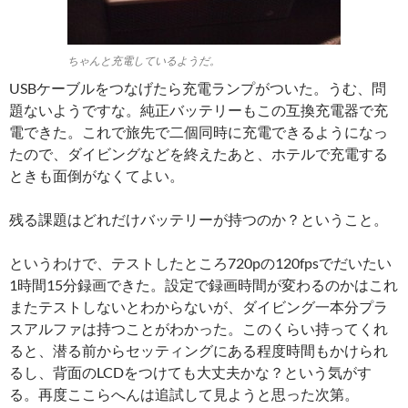
ちゃんと充電しているようだ。
USBケーブルをつなげたら充電ランプがついた。うむ、問
題ないようですな。純正バッテリーもこの互換充電器で充
電できた。これで旅先で二個同時に充電できるようになっ
たので、ダイビングなどを終えたあと、ホテルで充電する
ときも面倒がなくてよい。
残る課題はどれだけバッテリーが持つのか？ということ。
というわけで、テストしたところ720pの120fpsでだいたい
1時間15分録画できた。設定で録画時間が変わるのかはこれ
またテストしないとわからないが、ダイビング一本分プラ
スアルファは持つことがわかった。このくらい持ってくれ
ると、潜る前からセッティングにある程度時間もかけられ
るし、背面のLCDをつけても大丈夫かな？という気がす
る。再度ここらへんは追試して見ようと思った次第。