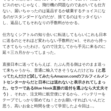
ビスのせいじゃなく、飛行機の問題なのであがいても仕方
ない。届いちゃったのは返品するか破棄するチョイスにな
るのがスタンダードなのだが、捨てるのはモッタイない
し、返品してもそれなりの手数料がかかる。
仕方なくシアトルの知り合いに転送してもらい(これも日本
に送るのとそれほど変わらない手数料だｗ)、それから持っ
てきてもらったわけ。なので注文してから手元に来るのに
延々三カ月かかってしまった。
直接日本に送ってもらえば、たぶん売る側はそのまま送っ
て来ちゃうから、普通に輸入できそうなんだけどね
（と思
ってたんだけど
試してみたら
Amazon.comのフルフィルメン
トセンターからだと日本には送れないと表示されてしまっ
た。セラーであるBlue Nook直接の送付を選ぶなら大丈夫そ
う）
。それか、注文時に航空便にするから、バッテリーを
テープでしっかり留めてね！とかお願いすればいいんだと
思う。高いお金と時間を使って学習したよ今回は…。