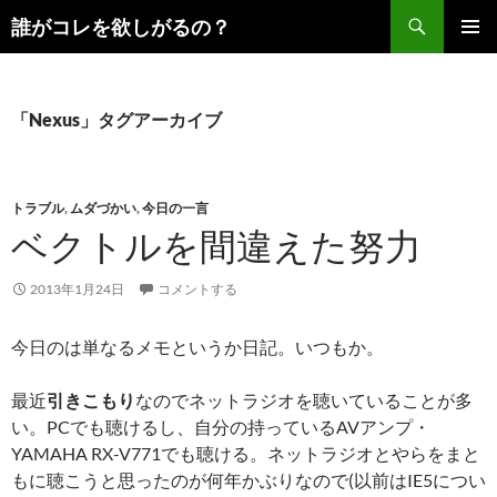
コ
検
誰がコレを欲しがるの？
ン
索
メインメ
テ
ニュー
ン
ツ
「Nexus」タグアーカイブ
へ
ス
キ
トラブル
,
ムダづかい
,
今日の一言
ッ
ベクトルを間違えた努力
プ
2013年1月24日
コメントする
今日のは単なるメモというか日記。いつもか。
最近
引きこもり
なのでネットラジオを聴いていることが多
い。PCでも聴けるし、自分の持っているAVアンプ・
YAMAHA RX-V771でも聴ける。ネットラジオとやらをまと
もに聴こうと思ったのが何年かぶりなので(以前はIE5につい