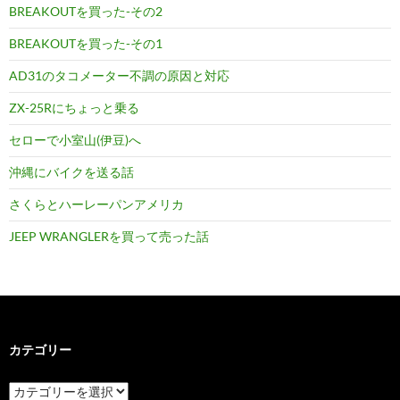
BREAKOUTを買った-その2
BREAKOUTを買った-その1
AD31のタコメーター不調の原因と対応
ZX-25Rにちょっと乗る
セローで小室山(伊豆)へ
沖縄にバイクを送る話
さくらとハーレーパンアメリカ
JEEP WRANGLERを買って売った話
カテゴリー
カ