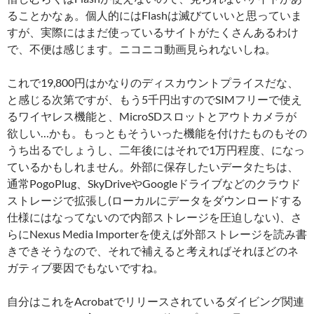
ることかなぁ。個人的にはFlashは滅びていいと思っていま
すが、実際にはまだ使っているサイトがたくさんあるわけ
で、不便は感じます。ニコニコ動画見られないしね。
これで19,800円はかなりのディスカウントプライスだな、
と感じる次第ですが、もう5千円出すのでSIMフリーで使え
るワイヤレス機能と、MicroSDスロットとアウトカメラが
欲しい…かも。もっともそういった機能を付けたものもその
うち出るでしょうし、二年後にはそれで1万円程度、になっ
ているかもしれません。外部に保存したいデータたちは、
通常PogoPlug、SkyDriveやGoogleドライブなどのクラウド
ストレージで拡張し(ローカルにデータをダウンロードする
仕様にはなってないので内部ストレージを圧迫しない)、さ
らにNexus Media Importerを使えば外部ストレージを読み書
きできそうなので、それで補えると考えればそれほどのネ
ガティブ要因でもないですね。
自分はこれをAcrobatでリリースされているダイビング関連