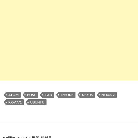
ATOM
BOSE
IPAD
IPHONE
NEXUS
NEXUS 7
RX-V771
UBUNTU