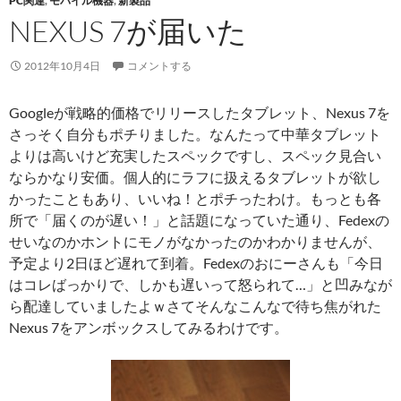
PC関連
,
モバイル機器
,
新製品
NEXUS 7が届いた
2012年10月4日
コメントする
Googleが戦略的価格でリリースしたタブレット、Nexus 7を
さっそく自分もポチりました。なんたって中華タブレット
よりは高いけど充実したスペックですし、スペック見合い
ならかなり安価。個人的にラフに扱えるタブレットが欲し
かったこともあり、いいね！とポチったわけ。もっとも各
所で「届くのが遅い！」と話題になっていた通り、Fedexの
せいなのかホントにモノがなかったのかわかりませんが、
予定より2日ほど遅れて到着。Fedexのおにーさんも「今日
はコレばっかりで、しかも遅いって怒られて…」と凹みなが
ら配達していましたよｗさてそんなこんなで待ち焦がれた
Nexus 7をアンボックスしてみるわけです。