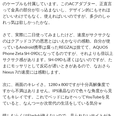
のケーブルも付属しています。このACアダプター、正直言
って金具の部分が引っ込まないし、デザイン的にもそれほ
どいいわけでもなく。使えればいいのですが、多少のしゃ
れっ気は欲しかったかな。
さて、実際に二日使ってみましたけど、速度がサクサクな
のはクアッドコアの恩恵とはいえかなりの感動。自分が使
っているAndroid携帯は腐ったREGZAは捨てて、AQUOS
Phone Zeta SH-09Dになってるのですが、それよりも倍以上
サクサク感があります。SH-09Dも遅くはないのですが、た
まにモッサリとして反応が遅いときがあるので、なおさら
Nexus 7の速度には感動します。
次に、画面のキレイさ。1280 x 800ですが十分高解像度で
すから不満はありません。IPS液晶なので色々な角度から見
てもキレイです。これでベッドにねそべってYouTubeを見
ていると、なんつーか次世代の生活をしている気分ｗ
惜しむらくはFlashが使えないので、見られないサイトがあ