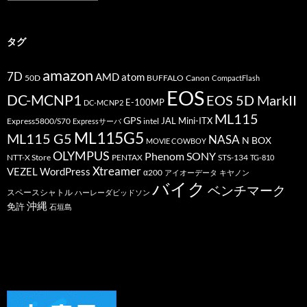
テ
ゴ
リ
ー
タグ
amazon
7D
AMD
atom
50D
BUFFALO
Canon
CompactFlash
EOS
DC-MCNP1
EOS 5D MarkII
E-100MP
DC-MCNP2
ML115
GPS
JAL
Mini-ITX
Express5800/S70
Expressサーバ
intel
ML115G5
ML115 G5
NASA
N BOX
MOVIE COWBOY
OLYMPUS
Phenom
SONY
PENTAX
STS-134
NTT-X Store
TG-810
Xtreamer
VEZEL
WordPress
α200
アイオーデータ
キヤノン
バイク
ベンチマーク
スペースシャトル
ハーレーダビッドソン
沖縄
免許
石垣島