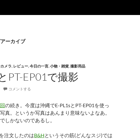
タグアーカイブ
ルカメラ
,
レビュー
,
今日の一言
,
小物・雑貨
,
撮影用品
SとPT-EP01で撮影
コメントする
回
の続き。今度は沖縄でE-PL1sとPT-EP01を使っ
写真。というか写真はあんまり意味ないよなあ。
でしかないのであるし。
01を注文したのは
B&H
というその筋(どんなスジ)では