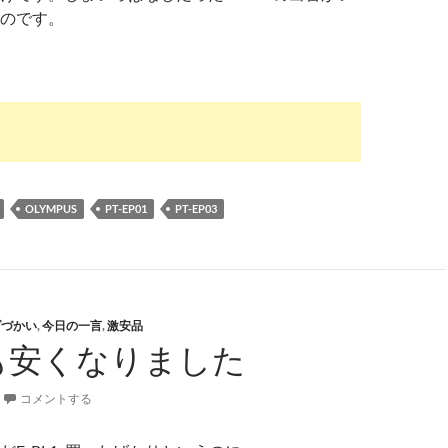
のです。
OLYMPUS
PT-EP01
PT-EP03
ダづかい
,
今日の一言
,
激安品
2も安くなりました
コメントする