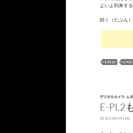
よいよ到来する
続く（たぶん）
E-PL1S
E-PL2
デジタルカメラ
,
ム
E-PL
2011年9月14日