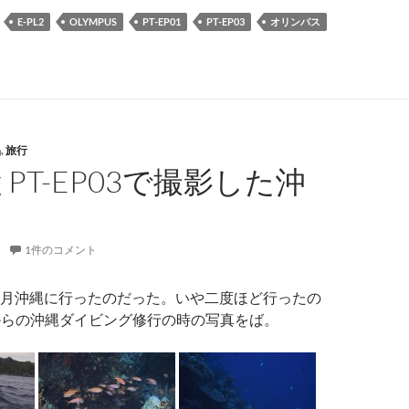
E-PL2
OLYMPUS
PT-EP01
PT-EP03
オリンパス
品
,
旅行
2とPT-EP03で撮影した沖
1件のコメント
月沖縄に行ったのだった。いや二度ほど行ったの
3からの沖縄ダイビング修行の時の写真をば。