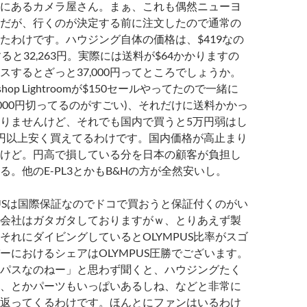
にあるカメラ屋さん。まぁ、これも偶然ニューヨ
だが、行くのが決定する前に注文したので通常の
たわけです。ハウジング自体の価格は、$419なの
ると32,263円。実際には送料が$64かかりますの
スするとざっと37,000円ってところでしょうか。
shop Lightroomが$150セールやってたので一緒に
,000円切ってるのがすごい)、それだけに送料かかっ
りませんけど、それでも国内で買うと5万円弱はし
円以上安く買えてるわけです。国内価格が高止まり
けど。円高で損している分を日本の顧客が負担し
る。他のE-PL3とかもB&Hの方が全然安いし。
PUSは国際保証なのでドコで買おうと保証付くのがい
会社はガタガタしておりますがｗ、とりあえず製
それにダイビングしているとOLYMPUS比率がスゴ
ーにおけるシェアはOLYMPUS圧勝でございます。
パスなのねー」と思わず聞くと、ハウジングたく
、とかパーツもいっぱいあるしね、などと非常に
返ってくるわけです。ほんとにファンはいるわけ