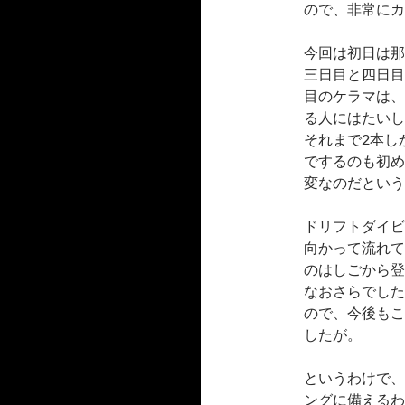
ので、非常にカ
今回は初日は那
三日目と四日目
目のケラマは、
る人にはたいし
それまで2本し
でするのも初め
変なのだという
ドリフトダイビ
向かって流れて
のはしごから登
なおさらでした
ので、今後もこ
したが。
というわけで、B
ングに備えるわ