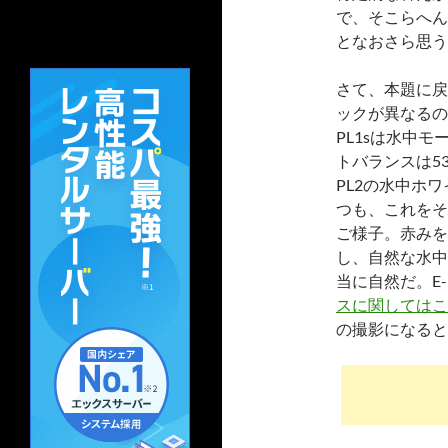
で、そこらへん
となおさら思う
さて、本題に戻る
ックが異なるの
PL1sは水中
トバランスは5
PL2の水中ホ
つも、これをそ
ご様子。赤みを
し、自然な水中
当に自然だ。E
スに関してはこ
の撮影になる