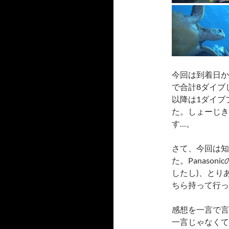
今回は到着日か
で合計8ダイブ
以降は1ダイブ
た。しょーじき
す…。
さて、今回は知り
た。Panaso
したし)、とり
ちら持って行っ
感想を一言で言
一言じゃなくて