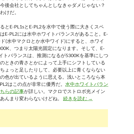
今後会社としてちゃんとしなきゃダメじゃない？
わけだ。
とE-PL1sとE-PL2を水中で使う際に大きくスペ
はE-PL2には水中ホワイトバランスがあること。E-
モード(水中マクロとか水中ワイド)にすると、ホワイ
300K、つまり太陽光固定になります。そして、E-
ワイトバランスは、推測になるが5300Kを基準にしつ
のときの青さとかによって上手にシフトしている
ちょっと足したりして、必要以上に青くならない
の色が出ているように思える。浅いところなら本
-PL2はこの点が非常に優秀だ。
水中ホワイトバラン
ちらの記事
が詳しい。マクロでストロボ光メイン
E-PL1sとPT-EP01で
とあんまり変わらないけどね。
続きを読む
→