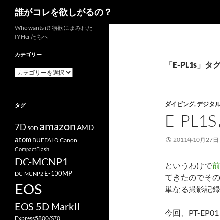
検
誰がコレを欲しがるの？
索
コ
Who wants it? 物欲にまみれた
IYHerたちへ
ン
テ
カテゴリー
ン
「E-PL1s」
カ
ツ
テ
へ
ゴ
リ
ス
ダイビング
,
デジタ
タグ
ー
キ
E-PL1
ッ
amazon
7D
AMD
50D
プ
atom
2011年10月27日
BUFFALO
Canon
CompactFlash
DC-MCNP1
というわけで
前
E-100MP
DC-MCNP2
てきたのでその
EOS
単なる撮影記録
EOS 5D MarkII
今回、PT-EP
Express5800/S70