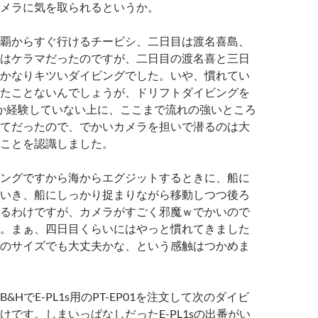
メラに気を取られるというか。
覇からすぐ行けるチービシ、二日目は渡名喜島、
はケラマだったのですが、二日目の渡名喜と三日
かなりキツいダイビングでした。いや、慣れてい
たことないんでしょうが、ドリフトダイビングを
か経験していない上に、ここまで流れの強いところ
てだったので、でかいカメラを担いで潜るのは大
ことを認識しました。
ングですから海からエグジットするときに、船に
いき、船にしっかり捉まりながら移動しつつ後ろ
るわけですが、カメラがすごく邪魔ｗでかいので
。まぁ、四日目くらいにはやっと慣れてきました
のサイズでも大丈夫かな、という感触はつかめま
&HでE-PL1s用のPT-EP01を注文して次のダイビ
けです。しまいっぱなしだったE-PL1sの出番がい