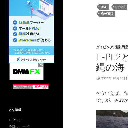
B&H
E-PL1S
海外通販
ダイビング
,
撮影用
E-PL
縄の海
2011年10月12日
そういえば、先
ですが、9/2
メタ情報
ログイン
投稿フィード