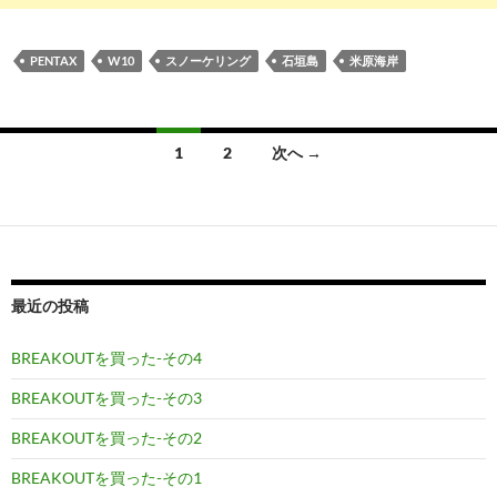
PENTAX
W10
スノーケリング
石垣島
米原海岸
投
1
2
次へ →
稿
ナ
ビ
ゲ
最近の投稿
ー
BREAKOUTを買った-その4
シ
BREAKOUTを買った-その3
ョ
BREAKOUTを買った-その2
ン
BREAKOUTを買った-その1