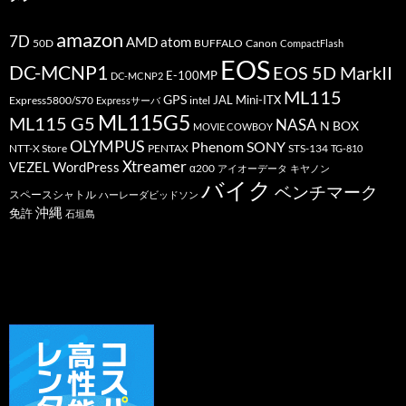
amazon
7D
AMD
atom
50D
BUFFALO
Canon
CompactFlash
EOS
DC-MCNP1
EOS 5D MarkII
E-100MP
DC-MCNP2
ML115
GPS
JAL
Mini-ITX
Express5800/S70
Expressサーバ
intel
ML115G5
ML115 G5
NASA
N BOX
MOVIE COWBOY
OLYMPUS
Phenom
SONY
PENTAX
STS-134
NTT-X Store
TG-810
Xtreamer
VEZEL
WordPress
α200
アイオーデータ
キヤノン
バイク
ベンチマーク
スペースシャトル
ハーレーダビッドソン
沖縄
免許
石垣島