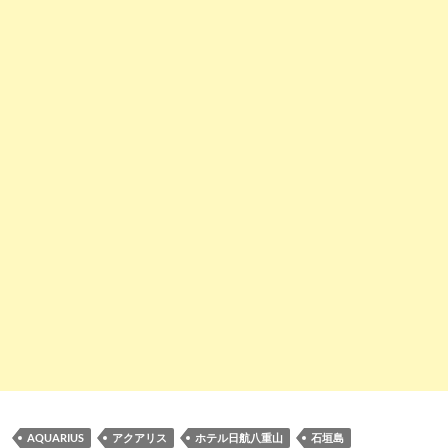
AQUARIUS
アクアリス
ホテル日航八重山
石垣島