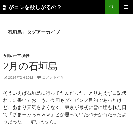
コ
検
誰がコレを欲しがるの？
ン
索
メインメ
テ
ニュー
ン
ツ
「石垣島」タグアーカイブ
へ
ス
キ
今日の一言
,
旅行
ッ
2月の石垣島
プ
2014年2月13日
コメントする
そういえば石垣島に行ってたんだった。とりあえず日記代
わりに書いておこう。今回もダイビング目的であったけ
ど、あまり天気もよくなく。東京が最初に雪に埋もれた日
で「ざまーみろｗｗｗ」とか思っていたバチが当たったよ
うだった…。すいません。