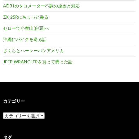
AD31のタコメーター不調の原因と対応
ZX-25Rにちょっと乗る
セローで小室山(伊豆)へ
沖縄にバイクを送る話
さくらとハーレーパンアメリカ
JEEP WRANGLERを買って売った話
カテゴリー
カ
テ
ゴ
リ
ー
タグ