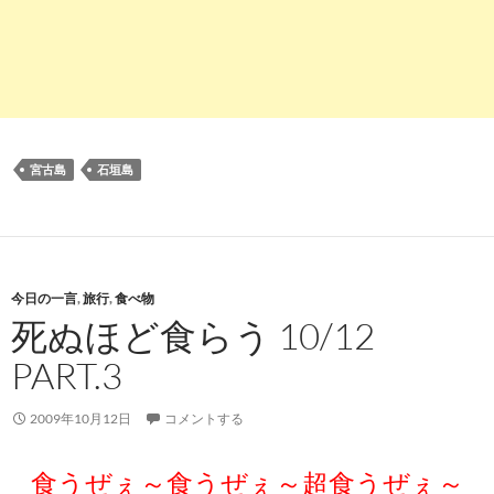
宮古島
石垣島
今日の一言
,
旅行
,
食べ物
死ぬほど食らう 10/12
PART.3
2009年10月12日
コメントする
食うぜぇ～食うぜぇ～超食うぜぇ～