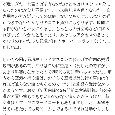
が近すぎた、と言えばそうなのだけどやはり10分→30分に
なったのはかなり不便です。バス乗り場も遠くなったし(自
家用車の方が近いってのは解せないなあ)、ホテルなどの送
迎つきでないとかなりのコスト負担にもなります。時間に
余裕がないと不安になるし。もっとも大分空港などに比べ
ればまだマシかなと思ったり。あそこもアクセスの悪さは
かなりのものだった記憶が(もうホーバークラフトなくなっ
たしね…)。
しかも今回は石垣島トライアスロンのおかげで市内の交通
規制があるので、帰りは早めに空港へ出発したのですが、
あまり影響はなかったので2時間も前に着いちゃったな。市
内から空港へ行く道は、おそらく空港以外に行く車両はそ
れほど通らない道でもあるのでそれほど影響を受けなかっ
たようです。おかげで国内線で2時間前に空港到着。前の空
港だと買い物もできないのでかなり悩んだだろうけど、新
空港はカフェだのフードコートもありますし、お土産物を
見ているだけでも時間つぶしできるのでそれは助かりまし
た。