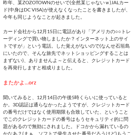
昨年、某ZOZOTOWNのせいで(全然某じゃないｗ)JALカー
ド(中身はDC VISA)が使えなくなったことを書きましたが、
今年も同じようなことが起きました。
カード会社から12月15日に電話があり「アメリカの○○トレ
ーディングで買い物しましたか？インターネット上のサイ
トですが」という電話。した覚えがないので(なんせ石垣島
にいたので、そんな旅先でネットショッピングすることは
まずない)、ありませんよ～と伝えると、クレジットカード
を再発行しますと相成りました。
またかよ…orz
聞いてみると、12月14日の午後5時くらいに使っていると
か。3D認証は通らなかったようですが、クレジットカード
の番号だけではなく使用期限も合致していた、ということ
でこのクレジットカードの番号はもうセキュリティ的に問
題があるので無効にされました。ドコかから漏れているの
かなあ？(まぁ、ソフトで発生させた番号だろうけど)もうこ