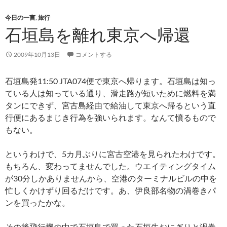
今日の一言
,
旅行
石垣島を離れ東京へ帰還
2009年10月13日
コメントする
石垣島発11:50 JTA074便で東京へ帰ります。石垣島は知っ
ている人は知っている通り、滑走路が短いために燃料を満
タンにできず、宮古島経由で給油して東京へ帰るという直
行便にあるまじき行為を強いられます。なんて憤るもので
もない。
というわけで、5カ月ぶりに宮古空港を見られたわけです。
もちろん、変わってませんでした。ウエイティングタイム
が30分しかありませんから、空港のターミナルビルの中を
忙しくかけずり回るだけです。あ、伊良部名物の渦巻きパ
ンを買ったかな。
その後飛行機の中で石垣島で買った石垣牛おにぎりと渦巻