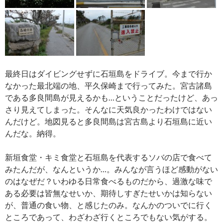
最終日はダイビングせずに石垣島をドライブ。今まで行か
なかった最北端の地、平久保崎まで行ってみた。宮古諸島
である多良間島が見えるかも…ということだったけど、あっ
さり見えてしまった。そんなに天気良かったわけではない
んだけど。地図見ると多良間島は宮古島より石垣島に近い
んだな。納得。
新垣食堂・キミ食堂と石垣島を代表するソバの店で食べて
みたんだが、なんというか…。みんなが言うほど感動がない
のはなぜだ？いわゆる日常食べるものだから、過激な味で
ある必要は皆無なせいか、期待しすぎたせいかは知らない
が、普通の食い物、と感じたのみ。なんかのついでに行く
ところであって、わざわざ行くところでもない気がする。