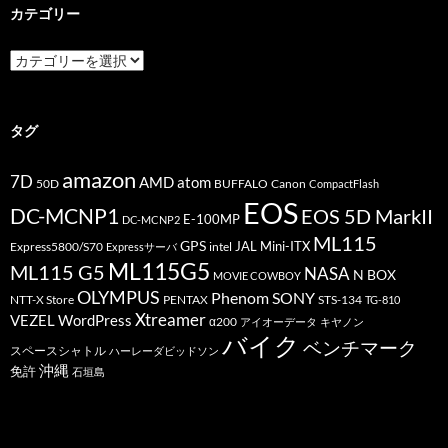
カテゴリー
カ
テ
ゴ
リ
ー
タグ
amazon
7D
AMD
atom
50D
BUFFALO
Canon
CompactFlash
EOS
DC-MCNP1
EOS 5D MarkII
E-100MP
DC-MCNP2
ML115
GPS
JAL
Mini-ITX
Express5800/S70
Expressサーバ
intel
ML115G5
ML115 G5
NASA
N BOX
MOVIE COWBOY
OLYMPUS
Phenom
SONY
PENTAX
STS-134
NTT-X Store
TG-810
Xtreamer
VEZEL
WordPress
α200
アイオーデータ
キヤノン
バイク
ベンチマーク
スペースシャトル
ハーレーダビッドソン
沖縄
免許
石垣島