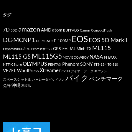
ゴ
リ
ー
タグ
amazon
7D
AMD
atom
50D
BUFFALO
Canon
CompactFlash
EOS
DC-MCNP1
EOS 5D MarkII
E-100MP
DC-MCNP2
ML115
GPS
JAL
Mini-ITX
Express5800/S70
Expressサーバ
intel
ML115G5
ML115 G5
NASA
N BOX
MOVIE COWBOY
OLYMPUS
Phenom
SONY
PENTAX
STS-134
NTT-X Store
TG-810
Xtreamer
VEZEL
WordPress
α200
アイオーデータ
キヤノン
バイク
ベンチマーク
スペースシャトル
ハーレーダビッドソン
沖縄
免許
石垣島