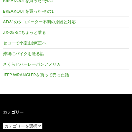
BREAKOUTを買った-その2
BREAKOUTを買った-その1
AD31のタコメーター不調の原因と対応
ZX-25Rにちょっと乗る
セローで小室山(伊豆)へ
沖縄にバイクを送る話
さくらとハーレーパンアメリカ
JEEP WRANGLERを買って売った話
カテゴリー
カ
テ