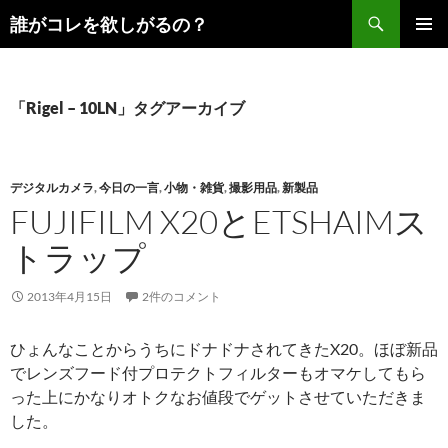
コ
検
誰がコレを欲しがるの？
ン
索
メインメ
テ
ニュー
ン
ツ
「Rigel – 10LN」タグアーカイブ
へ
ス
キ
デジタルカメラ
,
今日の一言
,
小物・雑貨
,
撮影用品
,
新製品
ッ
FUJIFILM X20とETSHAIMス
プ
トラップ
2013年4月15日
2件のコメント
ひょんなことからうちにドナドナされてきたX20。ほぼ新品
でレンズフード付プロテクトフィルターもオマケしてもら
った上にかなりオトクなお値段でゲットさせていただきま
した。