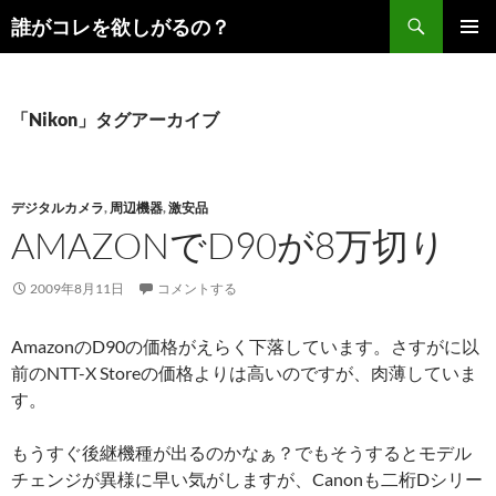
コ
検
誰がコレを欲しがるの？
ン
索
メインメ
テ
ニュー
ン
ツ
「Nikon」タグアーカイブ
へ
ス
キ
デジタルカメラ
,
周辺機器
,
激安品
ッ
AMAZONでD90が8万切り
プ
2009年8月11日
コメントする
AmazonのD90の価格がえらく下落しています。さすがに以
前のNTT-X Storeの価格よりは高いのですが、肉薄していま
す。
もうすぐ後継機種が出るのかなぁ？でもそうするとモデル
チェンジが異様に早い気がしますが、Canonも二桁Dシリー