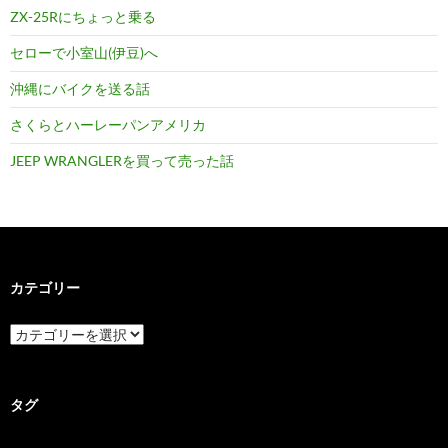
ZX-25Rにちょっと乗る
セローで小室山(伊豆)へ
沖縄にバイクを送る話
さくらとハーレーパンアメリカ
JEEP WRANGLERを買って売った話
カテゴリー
カ
テ
ゴ
リ
ー
タグ