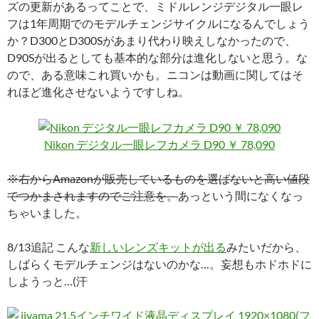
ズの更新があるってことで、ミドルレンジデジタル一眼レ
フは1年周期でのモデルチェンジサイクルになるんでしょう
か？D300とD300Sがあまり代わり映えしなかったので、
D90Sが出るとしても基本的な部分は進化しないと思う。な
ので、ある意味これ買いかも。ニコンは動画に関してはそ
れほど進化させないようですしね。
Nikon デジタル一眼レフカメラ D90 ￥ 78,090
※右からAmazonが販売しているものを選ばないと高い値段
でつかまされますのでご注意を。
あっという間になくなっ
ちゃいました。
8/13追記 こんな
新しいレンズキットが出る
みたいだから、
しばらくモデルチェンジはないのかな…。妄想もホドホドに
しようっと…(汗