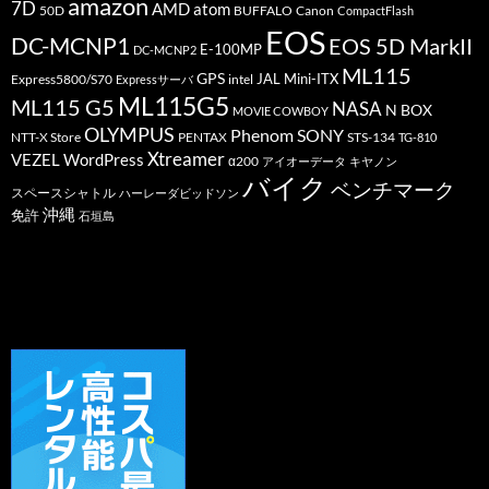
amazon
7D
AMD
atom
50D
BUFFALO
Canon
CompactFlash
EOS
DC-MCNP1
EOS 5D MarkII
E-100MP
DC-MCNP2
ML115
GPS
JAL
Mini-ITX
Express5800/S70
Expressサーバ
intel
ML115G5
ML115 G5
NASA
N BOX
MOVIE COWBOY
OLYMPUS
Phenom
SONY
PENTAX
STS-134
NTT-X Store
TG-810
Xtreamer
VEZEL
WordPress
α200
アイオーデータ
キヤノン
バイク
ベンチマーク
スペースシャトル
ハーレーダビッドソン
沖縄
免許
石垣島