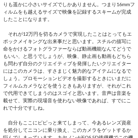
りも遥かに小さいサイズでしかありません。つまり16mmフ
ィルムをも越えるサイズで映像を記録するスキームが完成
したことになります。
それが12万円を切るカメラで実現したことはとってもエ
ポックメイキングな出来事だと思います。スチルの描写に
命をかけるフォトグラファーならば動画機能なんてどうで
もいい、と思うでしょうが、映像、静止画も動画もどちら
も問わず自分のクリエイティブを発揮したいクリエイター
にはこのカメラは、すさまじく魅力的なアイテムになるで
しょう。プロモーションビデオを撮影するときにいまだに
フィルムカメラなどを使うときもありますが、それがこれ
で代用できてしまうのはスゴイと思います。音声は音楽を
載せて、実際の現場音を使わない映像であれば、すでにこ
れで十分ですしね。
自分もここにピピっと来てしまって、今あるレンズ資産
を処分してニコンに乗り換え、このカメラをゲットするか
悩んでしまっています。キヤノンがEOS 5D後継機でこの機