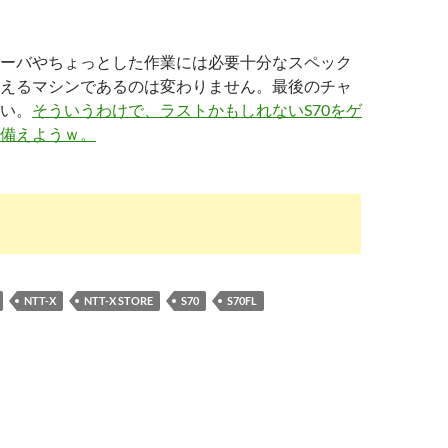
ーバやちょっとした作業には必要十分なスペック
えるマシンであるのは変わりません。最後のチャ
い。
そういうわけで、ラストかもしれないS70をゲ
備えようｗ。
NTT-X
NTT-X STORE
S70
S70FL