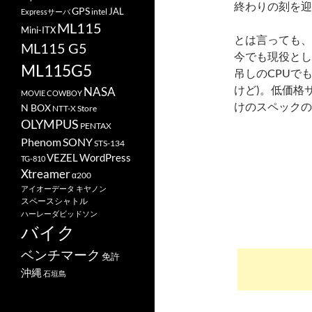
終わりの刻を迎
GPS
JAL
Expressサーバ
intel
ML115
Mini-ITX
とは言っても、C
ML115 G5
今でも現役とし
ML115G5
吊しのCPUで
けど)。低価格
NASA
MOVIE COWBOY
けのスペックの
N BOX
NTT-X Store
OLYMPUS
PENTAX
Phenom
SONY
STS-134
VEZEL
WordPress
TG-810
Xtreamer
α200
アイオーデータ
キヤノン
スペースシャトル
ハーレーダビッドソン
バイク
ベンチマーク
免許
沖縄
石垣島