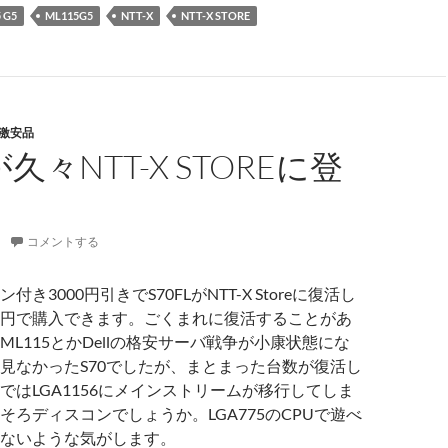
 G5
ML115G5
NTT-X
NTT-X STORE
激安品
が久々NTT-X STOREに登
コメントする
き3000円引きでS70FLがNTT-X Storeに復活し
900円で購入できます。ごくまれに復活することがあ
L115とかDellの格安サーバ戦争が小康状態にな
見なかったS70でしたが、まとまった台数が復活し
ではLGA1156にメインストリームが移行してしま
そろディスコンでしょうか。LGA775のCPUで遊べ
ないような気がします。