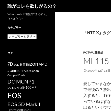
検
誰がコレを欲しがるの？
索
コ
Who wants it? 物欲にまみれた
IYHerたちへ
ン
テ
カテゴリー
ン
「NTT-X」タ
カ
ツ
テ
へ
ゴ
リ
ス
PC本体
,
激安品
タグ
ー
キ
ML11
ッ
amazon
7D
AMD
50D
プ
atom
2009年12月16日
BUFFALO
Canon
CompactFlash
DC-MCNP1
愛してやまなかった
E-100MP
DC-MCNP2
で最後の？放出
EOS
入すると、19
っているはずな
EOS 5D MarkII
出るというウワ
Express5800/S70