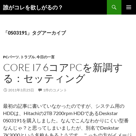
コ
検
誰がコレを欲しがるの？
ン
索
メインメ
テ
ニュー
ン
ツ
「0S03191」タグアーカイブ
へ
ス
キ
PCパーツ
,
トラブル
,
今日の一言
ッ
CORE I7 6コアPCを新調す
プ
る：セッティング
2011年3月25日
1件のコメント
最初の記事に書いていなかったのですが、システム用の
HDDは、Hitachiの2TB 7200rpm HDDであるDeskstar
0S03191を購入しました。なんでこんなわかりにくい型番
なんじゃ？と思ってしまいましたが、別名でDeskstar
7K3000という名称もあるようです。こっちの方がイメージ