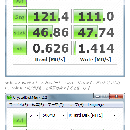
Deskstar 2TBのテスト。3Gbpsポートにつないでおります。悪いわけでもな
い。6Gbpsにつなげばもっと速度は向上すると思います。