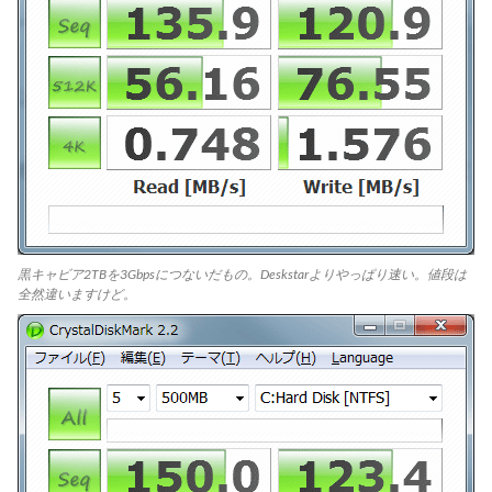
黒キャビア2TBを3Gbpsにつないだもの。Deskstarよりやっぱり速い。値段は
全然違いますけど。