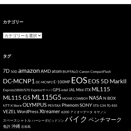
カテゴリー
カ
テ
ゴ
リ
ー
タグ
amazon
7D
AMD
atom
50D
BUFFALO
Canon
CompactFlash
EOS
DC-MCNP1
EOS 5D MarkII
E-100MP
DC-MCNP2
ML115
GPS
JAL
Mini-ITX
Express5800/S70
Expressサーバ
intel
ML115G5
ML115 G5
NASA
N BOX
MOVIE COWBOY
OLYMPUS
Phenom
SONY
PENTAX
STS-134
NTT-X Store
TG-810
Xtreamer
VEZEL
WordPress
α200
アイオーデータ
キヤノン
バイク
ベンチマーク
スペースシャトル
ハーレーダビッドソン
沖縄
免許
石垣島