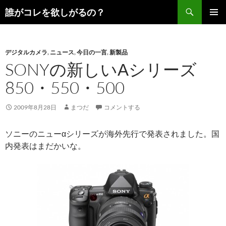
コ
検
誰がコレを欲しがるの？
ン
索
メインメ
テ
ニュー
ン
デジタルカメラ
,
ニュース
,
今日の一言
,
新製品
ツ
SONYの新しいΑシリーズ
へ
ス
850・550・500
キ
ッ
2009年8月28日
まつだ
コメントする
プ
ソニーのニューαシリーズが海外先行で発表されました。国
内発表はまだかいな。