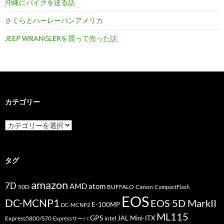
沖縄にバイクを送る話
さくらとハーレーパンアメリカ
JEEP WRANGLERを買って売った話
カテゴリー
カ
テ
ゴ
リ
ー
タグ
amazon
7D
AMD
atom
50D
BUFFALO
Canon
CompactFlash
EOS
DC-MCNP1
EOS 5D MarkII
E-100MP
DC-MCNP2
ML115
GPS
JAL
Mini-ITX
Express5800/S70
Expressサーバ
intel