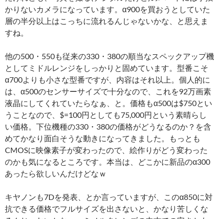
かりないカメラになっています。α900を買おうとしていた
層の半分以上はこっちに流れるんじゃないかな、と思えま
すね。
他の500・550も従来の330・380の順当なスペックアップ機
としてミドルレンジをしっかりと固めています。型番こそ
α700よりも小さな型番ですが、内容はそれ以上。個人的に
は、α500のセンサーサイズで十分なので、これを92万画素
液晶にしてくれていたらなぁ、と。価格もα500は$750とい
うことなので、$=100円としても75,000円という素晴らし
い価格。下位機種の330・380の価格がどうなるのか？を含
めてかなり面白そうな動きになってきました。もっとも
CMOSに映像素子が変わったので、絵作りがどう変わった
のかも気になるところです。本当は、どこかに新品のα300
あったら欲しいんだけどなｗ
キヤノンも7Dを発表、とか言っていますが、このα850に対
抗できる価格でフルサイズを出さないと、かなり苦しくな