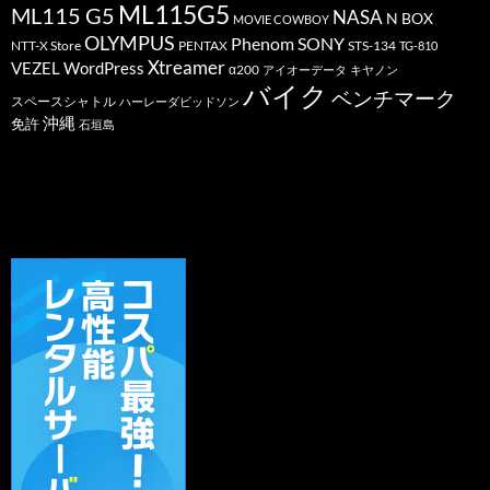
ML115G5
ML115 G5
NASA
N BOX
MOVIE COWBOY
OLYMPUS
Phenom
SONY
PENTAX
STS-134
NTT-X Store
TG-810
Xtreamer
VEZEL
WordPress
α200
アイオーデータ
キヤノン
バイク
ベンチマーク
スペースシャトル
ハーレーダビッドソン
沖縄
免許
石垣島