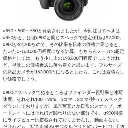
α850・500・550と発表されましたが、今回注目すべきは
α850かと。ほぼα900と同じスペックで想定価格は$2,000。
α900が$2,700なので、その比率を日本の価格に乗じると、
だいたい163,000円程度になる計算。もちろんメーカの想定
価格としては、もう少し上の198,000円程度でしょうけれ
ど、早晩この価格近辺に落ち着くと思います。フルサイズ
の新品カメラが163,000円になるとしたら、これは素晴らし
い価格でしょう。
α900にスペックで劣るところはファインダー視野率と連写
速度。それぞれ100→98%、5コマ→3コマ/秒ってスペック
ダウンしておりますが、風景写真とか日常のスナップ、ポ
ートレイトにはそれほど関わりのない部分です。α900同様
にライブビューは搭載されておりませんし、動画もない。
だけれども、写真を撮る(デジタルだけど)のパートには手抜