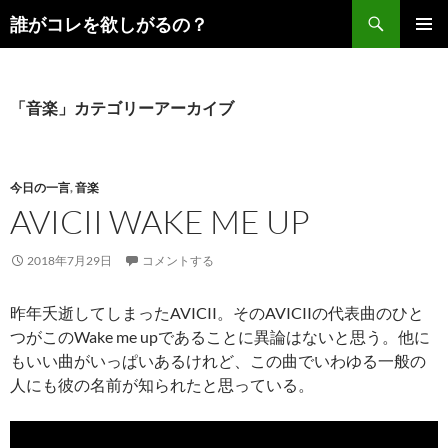
コ
検
誰がコレを欲しがるの？
ン
索
メインメ
テ
ニュー
ン
ツ
「音楽」カテゴリーアーカイブ
へ
ス
キ
今日の一言
,
音楽
ッ
AVICII WAKE ME UP
プ
2018年7月29日
コメントする
昨年夭逝してしまったAVICII。そのAVICIIの代表曲のひと
つがこのWake me upであることに異論はないと思う。他に
もいい曲がいっぱいあるけれど、この曲でいわゆる一般の
人にも彼の名前が知られたと思っている。