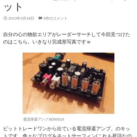
ット
2013年3月18日
2件のコメント
自分の心の物欲エリアがレーダーサーチして今回見つけた
のはこちら。いきなり完成形写真ですｗ
電流帰還アンプ AD00026
ビットトレードワンから出ている電流帰還アンプ。のキッ
トです。色々なブログをネットサーフィン(これも死語なの