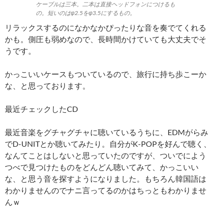
ケーブルは三本。二本は直接ヘッドフォンにつけるも
の。短いのはφ2.5をφ3.5にするもの。
リラックスするのになかなかぴったりな音を奏でてくれる
かも。側圧も弱めなので、長時間かけていても大丈夫でそ
うです。
かっこいいケースもついているので、旅行に持ち歩こーか
な、と思っております。
最近チェックしたCD
最近音楽をグチャグチャに聴いているうちに、EDMがらみ
でD-UNITとか聴いてみたり。自分がK-POPを好んで聴く、
なんてことはしないと思っていたのですが、ついでによう
つべで見つけたものをどんどん聴いてみて、かっこいい
な、と思う音を探すようになりました。もちろん韓国語は
わかりませんのでナニ言ってるのかはちっともわかりませ
んｗ