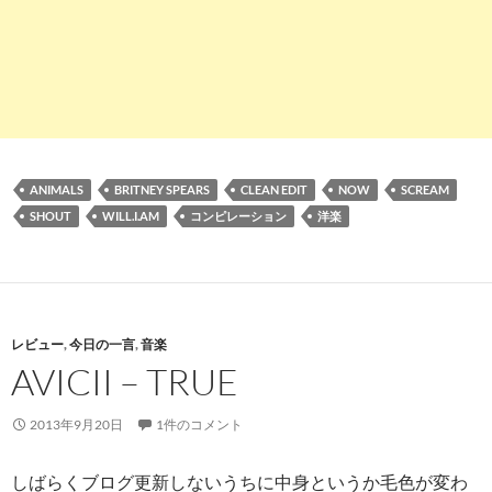
ANIMALS
BRITNEY SPEARS
CLEAN EDIT
NOW
SCREAM
SHOUT
WILL.I.AM
コンピレーション
洋楽
レビュー
,
今日の一言
,
音楽
AVICII – TRUE
2013年9月20日
1件のコメント
しばらくブログ更新しないうちに中身というか毛色が変わ