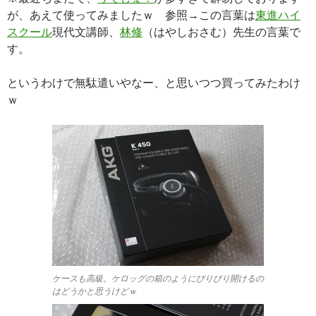
が、あえて使ってみましたｗ 参照→この言葉は
東進ハイ
スクール
現代文講師、
林修
（はやしおさむ）先生の言葉で
す。
というわけで無駄遣いやなー、と思いつつ買ってみたわけ
ｗ
ケースも高級。ケロッグの箱のようにびりびり開けるの
はどうかと思うけどｗ