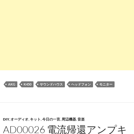
AKG
K450
サウンドハウス
ヘッドフォン
モニター
DIY
,
オーディオ
,
キット
,
今日の一言
,
周辺機器
,
音楽
AD00026 電流帰還アンプキ