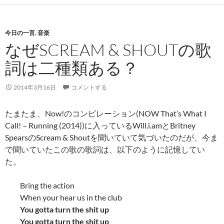
今日の一言
,
音楽
なぜSCREAM & SHOUTの歌
詞は二種類ある？
2014年3月16日
コメントする
たまたま、Now!のコンピレーション(NOW That’s What I
Call! – Running (2014))に入っているWill.i.amとBritney
SpearsのScream & Shoutを聞いていて気づいたのだが、今ま
で聞いていたこの歌の歌詞は、以下のように記憶してい
た。
Bring the action
When your hear us in the club
You gotta turn the shit up
You gotta turn the shit up