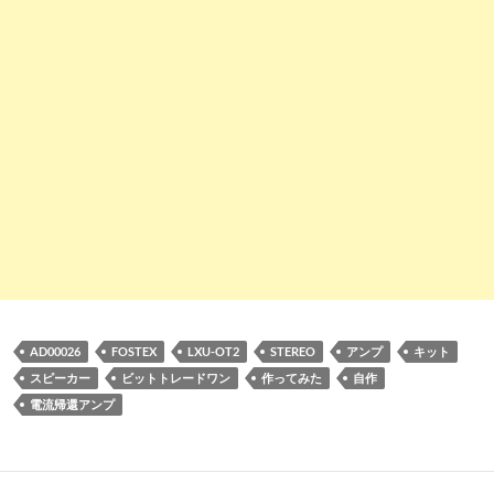
AD00026
FOSTEX
LXU-OT2
STEREO
アンプ
キット
スピーカー
ビットトレードワン
作ってみた
自作
電流帰還アンプ