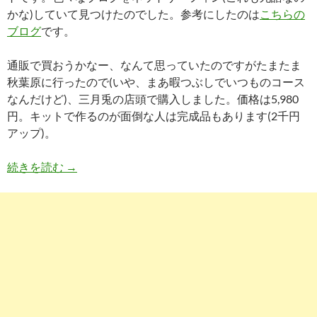
かな)していて見つけたのでした。参考にしたのは
こちらの
ブログ
です。
通販で買おうかなー、なんて思っていたのですがたまたま
秋葉原に行ったので(いや、まあ暇つぶしでいつものコース
なんだけど)、三月兎の店頭で購入しました。価格は5,980
円。キットで作るのが面倒な人は完成品もあります(2千円
アップ)。
AD00026 電流帰還アンプキット
続きを読む
→