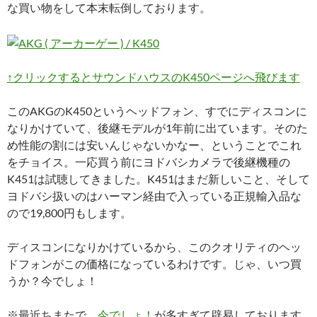
な買い物をして本末転倒しております。
↑クリックするとサウンドハウスのK450ページへ飛びます
このAKGのK450というヘッドフォン、すでにディスコンに
なりかけていて、後継モデルが1年前に出ています。そのた
め性能の割には安いんじゃないかなー、ということでこれ
をチョイス。一応買う前にヨドバシカメラで後継機種の
K451は試聴してきました。K451はまだ新しいこと、そして
ヨドバシ扱いのはハーマン経由で入っている正規輸入品な
ので19,800円もします。
ディスコンになりかけているから、このクオリティのヘッ
ドフォンがこの価格になっているわけです。じゃ、いつ買
うか？今でしょ！
※最近ちまたで、
今でしょ！
が多すぎて辟易しております