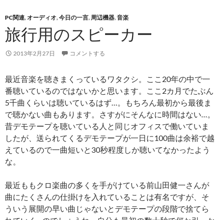
PC関連
,
オーディオ
,
今日の一言
,
周辺機器
,
音楽
旅行用のスピーカー
2013年2月27日
コメントする
最近音楽を聴きまくっているワタクシ。ここ20年の中で一
番聴いているのではないかと思います。ここ2カ月でたぶん
5千曲くらいは聴いているはず…。もちろん最初から最後ま
で聴かない曲もあります。さすがにそんなに時間はない…。
昔デモテープを聴いている人と同じオフィスで働いていま
したが、送られてくるデモテープが一日に100曲は余裕で越
えているので一曲短いと30秒程度しか聴いてなかったよう
な。
最近ももクロ楽曲の多くを手がけている前山田健一さんが
曲にたくさんの仕掛けを入れていることは有名ですが、そ
ういう展開の早い曲じゃないとデモテープの段階で捨てら