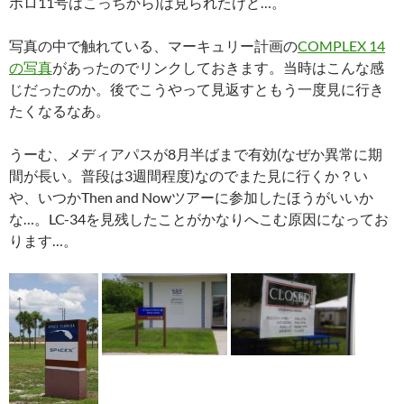
ポロ11号はこっちから)は見られたけど…。
写真の中で触れている、マーキュリー計画の
COMPLEX 14
の写真
があったのでリンクしておきます。当時はこんな感
じだったのか。後でこうやって見返すともう一度見に行き
たくなるなあ。
うーむ、メディアパスが8月半ばまで有効(なぜか異常に期
間が長い。普段は3週間程度)なのでまた見に行くか？い
や、いつかThen and Nowツアーに参加したほうがいいか
な…。LC-34を見残したことがかなりへこむ原因になってお
ります…。