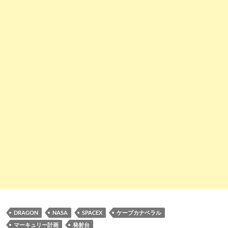
DRAGON
NASA
SPACEX
ケープカナベラル
マーキュリー計画
発射台