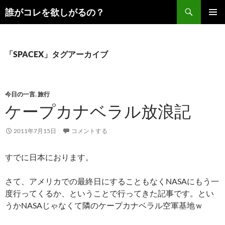
コ
検
誰がコレを欲しがるの？
ン
索
メインメ
テ
ニュー
ン
ツ
「SPACEX」タグアーカイブ
へ
ス
キ
今日の一言
,
旅行
ッ
ケープカナベラル放浪記
プ
2011年7月15日
コメントする
すでに日本におります。
さて、アメリカでの最終日にすることもなくNASAにもう一
度行ってくるか、ということで行ってきた記事です。とい
うかNASAじゃなくて隣のケープカナベラル空軍基地ｗ