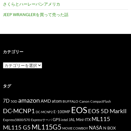
さくらとハーレーパンアメリカ
JEEP WRANGLERを買って売った話
カテゴリー
カ
テ
ゴ
リ
ー
タグ
amazon
7D
AMD
atom
50D
BUFFALO
Canon
CompactFlash
EOS
DC-MCNP1
EOS 5D MarkII
E-100MP
DC-MCNP2
ML115
GPS
JAL
Mini-ITX
Express5800/S70
Expressサーバ
intel
ML115G5
ML115 G5
NASA
N BOX
MOVIE COWBOY