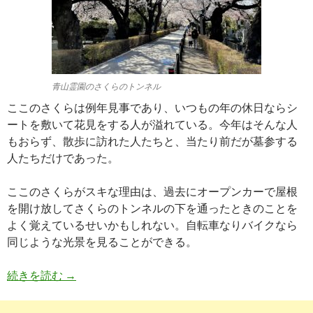
青山霊園のさくらのトンネル
ここのさくらは例年見事であり、いつもの年の休日ならシ
ートを敷いて花見をする人が溢れている。今年はそんな人
もおらず、散歩に訪れた人たちと、当たり前だが墓参する
人たちだけであった。
ここのさくらがスキな理由は、過去にオープンカーで屋根
を開け放してさくらのトンネルの下を通ったときのことを
よく覚えているせいかもしれない。自転車なりバイクなら
同じような光景を見ることができる。
さくらとハーレーパンアメリカ
続きを読む
→