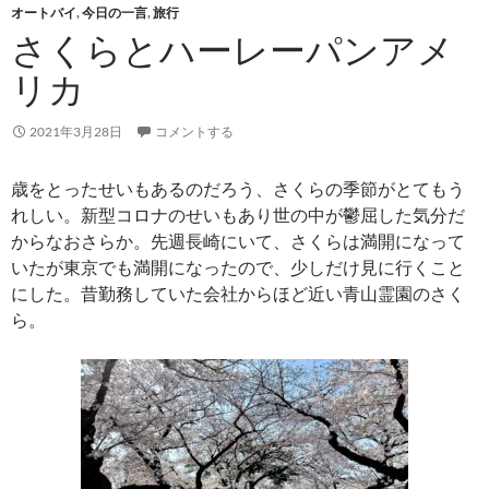
オートバイ
,
今日の一言
,
旅行
さくらとハーレーパンアメ
リカ
2021年3月28日
コメントする
歳をとったせいもあるのだろう、さくらの季節がとてもう
れしい。新型コロナのせいもあり世の中が鬱屈した気分だ
からなおさらか。先週長崎にいて、さくらは満開になって
いたが東京でも満開になったので、少しだけ見に行くこと
にした。昔勤務していた会社からほど近い青山霊園のさく
ら。