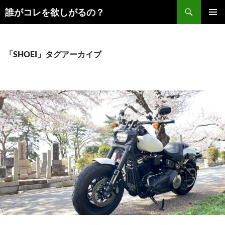
コ
検
誰がコレを欲しがるの？
ン
索
メインメ
テ
ニュー
ン
ツ
「SHOEI」タグアーカイブ
へ
ス
キ
ッ
プ