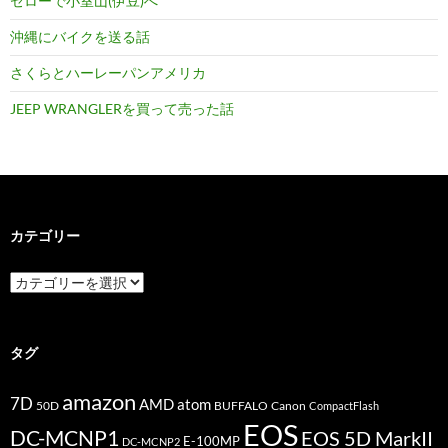
セローで小室山(伊豆)へ
沖縄にバイクを送る話
さくらとハーレーパンアメリカ
JEEP WRANGLERを買って売った話
カテゴリー
カ
テ
ゴ
リ
ー
タグ
amazon
7D
AMD
atom
50D
BUFFALO
Canon
CompactFlash
EOS
DC-MCNP1
EOS 5D MarkII
E-100MP
DC-MCNP2