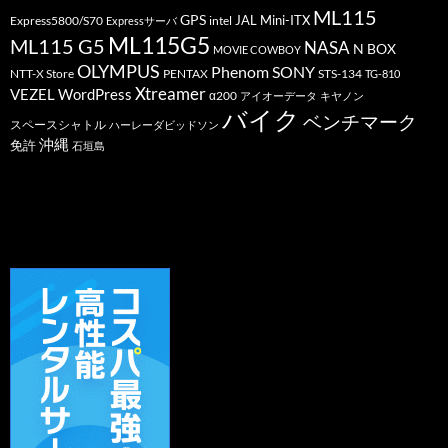
ML115
GPS
JAL
Mini-ITX
Express5800/S70
Expressサーバ
intel
ML115G5
ML115 G5
NASA
N BOX
MOVIE COWBOY
OLYMPUS
Phenom
SONY
PENTAX
STS-134
NTT-X Store
TG-810
Xtreamer
VEZEL
WordPress
α200
アイオーデータ
キヤノン
バイク
ベンチマーク
スペースシャトル
ハーレーダビッドソン
沖縄
免許
石垣島