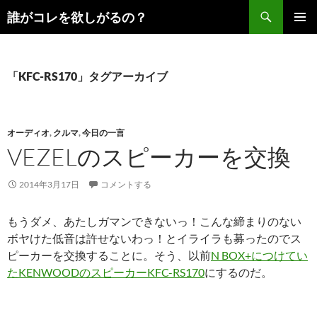
コ
検
誰がコレを欲しがるの？
ン
索
メインメ
テ
ニュー
ン
ツ
「KFC-RS170」タグアーカイブ
へ
ス
キ
オーディオ
,
クルマ
,
今日の一言
ッ
VEZELのスピーカーを交換
プ
2014年3月17日
コメントする
もうダメ、あたしガマンできないっ！こんな締まりのない
ボヤけた低音は許せないわっ！とイライラも募ったのでス
ピーカーを交換することに。そう、以前
N BOX+につけてい
たKENWOODのスピーカーKFC-RS170
にするのだ。