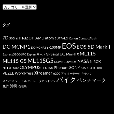
カ
テ
ゴ
リ
ー
タグ
amazon
7D
AMD
atom
50D
BUFFALO
Canon
CompactFlash
EOS
DC-MCNP1
EOS 5D MarkII
E-100MP
DC-MCNP2
ML115
GPS
JAL
Mini-ITX
Express5800/S70
Expressサーバ
intel
ML115G5
ML115 G5
NASA
N BOX
MOVIE COWBOY
OLYMPUS
Phenom
SONY
PENTAX
STS-134
NTT-X Store
TG-810
Xtreamer
VEZEL
WordPress
α200
アイオーデータ
キヤノン
バイク
ベンチマーク
スペースシャトル
ハーレーダビッドソン
沖縄
免許
石垣島