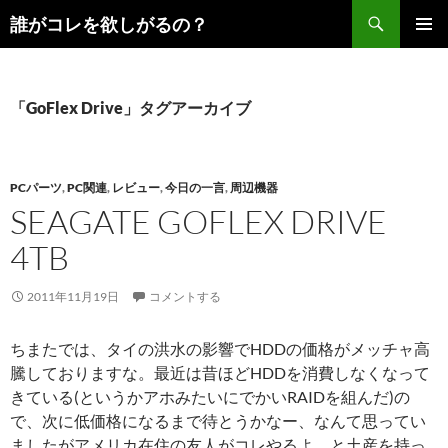
コ
検
誰がコレを欲しがるの？
ン
索
メインメ
テ
ニュー
ン
ツ
「GoFlex Drive」タグアーカイブ
へ
ス
キ
PCパーツ
,
PC関連
,
レビュー
,
今日の一言
,
周辺機器
ッ
SEAGATE GOFLEX DRIVE
プ
4TB
2011年11月19日
コメントする
ちまたでは、タイの洪水の影響でHDDの価格がメッチャ高
騰しておりますな。最近は昔ほどHDDを消費しなくなって
きている(というかアホみたいにでかいRAIDを組んだ)の
で、次に低価格になるまで待とうかなー、なんて思ってい
ましたがアメリカ在住の友人がコレやるよ、と土産を持っ