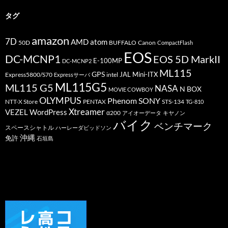
リ
ー
タグ
amazon
7D
AMD
atom
50D
BUFFALO
Canon
CompactFlash
EOS
DC-MCNP1
EOS 5D MarkII
E-100MP
DC-MCNP2
ML115
GPS
JAL
Mini-ITX
Express5800/S70
Expressサーバ
intel
ML115G5
ML115 G5
NASA
N BOX
MOVIE COWBOY
OLYMPUS
Phenom
SONY
PENTAX
STS-134
NTT-X Store
TG-810
Xtreamer
VEZEL
WordPress
α200
アイオーデータ
キヤノン
バイク
ベンチマーク
スペースシャトル
ハーレーダビッドソン
沖縄
免許
石垣島