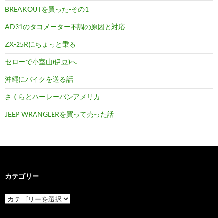
BREAKOUTを買った-その1
AD31のタコメーター不調の原因と対応
ZX-25Rにちょっと乗る
セローで小室山(伊豆)へ
沖縄にバイクを送る話
さくらとハーレーパンアメリカ
JEEP WRANGLERを買って売った話
カテゴリー
カ
テ
ゴ