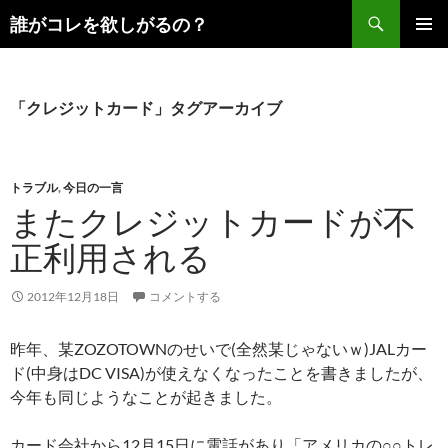
コ
検
誰がコレを欲しがるの？
ン
索
メインメ
テ
ニュー
ン
ツ
「クレジットカード」タグアーカイブ
へ
ス
キ
トラブル
,
今日の一言
ッ
またクレジットカードが不
プ
正利用される
2012年12月18日
コメントする
昨年、某ZOZOTOWNのせいで(全然某じゃないｗ)JALカー
ド(中身はDC VISA)が使えなくなったことを書きましたが、
今年も同じようなことが起きました。
カード会社から12月15日に電話があり「アメリカの○○トレ