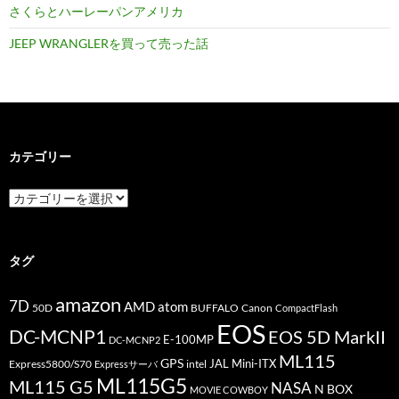
さくらとハーレーパンアメリカ
JEEP WRANGLERを買って売った話
カテゴリー
カ
テ
ゴ
リ
ー
タグ
amazon
7D
AMD
atom
50D
BUFFALO
Canon
CompactFlash
EOS
DC-MCNP1
EOS 5D MarkII
E-100MP
DC-MCNP2
ML115
GPS
JAL
Mini-ITX
Express5800/S70
Expressサーバ
intel
ML115G5
ML115 G5
NASA
N BOX
MOVIE COWBOY