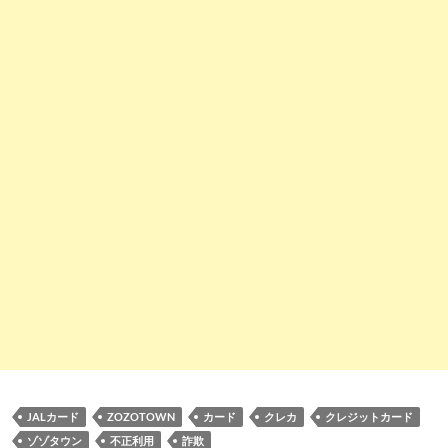
JALカード
ZOZOTOWN
カード
クレカ
クレジットカード
ゾゾタウン
不正利用
詐欺