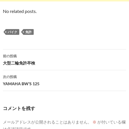
No related posts.
バイク
免許
投
前の投稿
稿
大型二輪免許卒検
ナ
次の投稿
ビ
YAMAHA BW’S 125
ゲ
ー
コメントを残す
シ
メールアドレスが公開されることはありません。
※
が付いている欄
ョ
は必須項目です