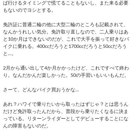
ば行けるタイミングで慌てることもないし、また来る必要
もないのでヨシとする。
免許証に普通二輪の他に大型二輪のところも記載されて、
なんかうれしい気分。免許取り直しなので、二人乗りはあ
と10か月はできないのだが、これで大手を振って好きなバ
イクに乗れる。400ccだろうと1700ccだろうと50ccだろう
と…。
2月から通い出して4か月かかったけど、これですべて終わ
り。なんだかんだ楽しかった。50の手習いもいいもんだ。
さーて、どんなバイク買おうかな…
あれ？ハワイで乗りたいから取ったはずじゃ？とは思うん
だけど免許取ったんだから、普段から乗りたくなるに決ま
っている。リターンライダーとしてデビューすることにな
んの障害もないのだ。