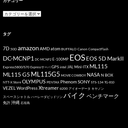
カテゴリー
カ
テ
ゴ
リ
ー
タグ
amazon
7D
AMD
atom
50D
BUFFALO
Canon
CompactFlash
EOS
DC-MCNP1
EOS 5D MarkII
E-100MP
DC-MCNP2
ML115
GPS
JAL
Mini-ITX
Express5800/S70
Expressサーバ
intel
ML115G5
ML115 G5
NASA
N BOX
MOVIE COWBOY
OLYMPUS
Phenom
SONY
PENTAX
STS-134
NTT-X Store
TG-810
Xtreamer
VEZEL
WordPress
α200
アイオーデータ
キヤノン
バイク
ベンチマーク
スペースシャトル
ハーレーダビッドソン
沖縄
免許
石垣島