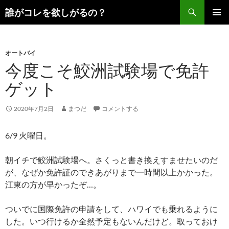
コ
検
誰がコレを欲しがるの？
ン
索
メインメ
テ
ニュー
ン
オートバイ
ツ
今度こそ鮫洲試験場で免許
へ
ス
ゲット
キ
ッ
2020年7月2日
まつだ
コメントする
プ
6/9 火曜日。
朝イチで鮫洲試験場へ。さくっと書き換えすませたいのだ
が、なぜか免許証のできあがりまで一時間以上かかった。
江東の方が早かったぞ…。
ついでに国際免許の申請をして、ハワイでも乗れるように
した。いつ行けるか全然予定もないんだけど。取っておけ