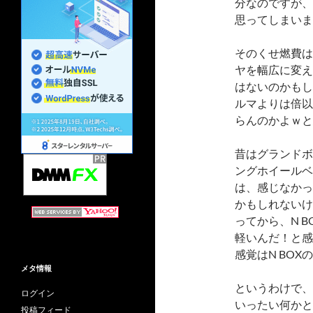
分なのですが、
思ってしまいま
そのくせ燃費は
ヤを幅広に変え
はないのかもし
ルマよりは倍以
らんのかよｗと
昔はグランドボ
ングホイールベ
は、感じなかっ
かもしれないけ
ってから、N 
軽いんだ！と感
感覚はN BO
メタ情報
というわけで、
ログイン
いったい何かと
投稿フィード