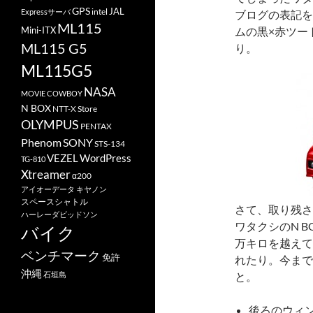
GPS
JAL
Expressサーバ
intel
ブログの表記を
ML115
Mini-ITX
ムの黒×赤ツー
ML115 G5
り。
ML115G5
NASA
MOVIE COWBOY
N BOX
NTT-X Store
OLYMPUS
PENTAX
Phenom
SONY
STS-134
VEZEL
WordPress
TG-810
Xtreamer
α200
アイオーデータ
キヤノン
スペースシャトル
さて、取り残さ
ハーレーダビッドソン
ワタクシのN B
バイク
万キロを越えて
ベンチマーク
免許
れたり。今まで
沖縄
石垣島
と。
後ろのウィ