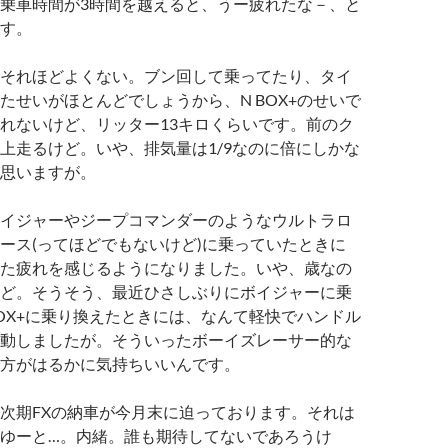
乗車時間が3時間を越えると、うー疲れたな－、と
す。
それほどよくない。ブン回して乗ってたり、タイ
たせいがほとんどでしょうから、N BOX+のせいで
れないけど、リッター13キロくらいです。前のク
上走るけど。いや、排気量は1/9なのに倍にしかな
思いますが。
イジャーやジープコマンダーのようなウルトラロ
ース(ってほどでもないけど)に乗っていたときに
た疲れを感じるようになりました。いや、歳なの
ど。そうそう、最近ひさしぶりにボイジャーに乗
BOX+に乗り換えたときには、なんて軽快でハンドル
動しましたが。そういったボーイズレーサー的な
Xの方がはるかに気持ちいいんです。
次期FXの納車が今月末に迫っております。それは
ゆーと…。内緒。誰も期待してないであろうけ