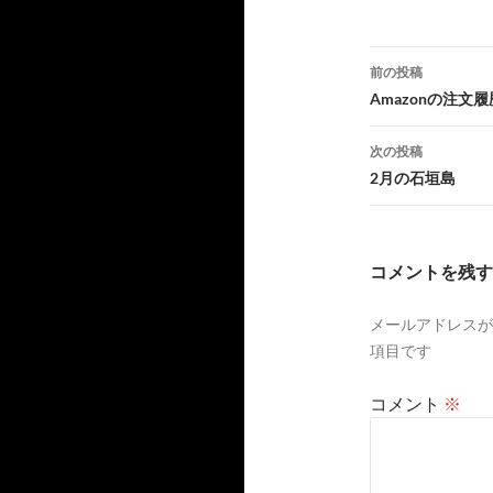
投
前の投稿
稿
Amazonの注文
ナ
次の投稿
ビ
2月の石垣島
ゲ
ー
コメントを残す
シ
メールアドレスが
ョ
項目です
ン
コメント
※