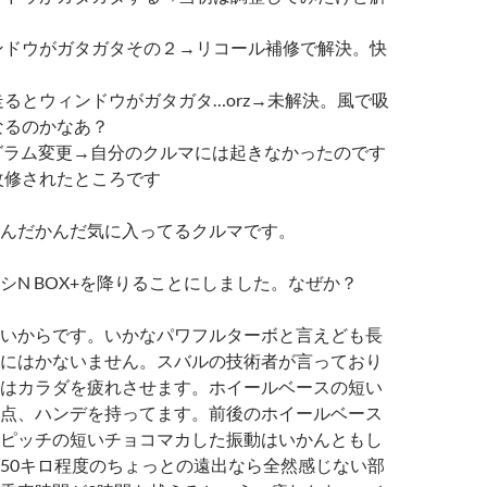
ンドウがガタガタその２→リコール補修で解決。快
るとウィンドウがガタガタ…orz→未解決。風で吸
なるのかなあ？
ログラム変更→自分のクルマには起きなかったのです
改修されたところです
んだかんだ気に入ってるクルマです。
シN BOX+を降りることにしました。なぜか？
いからです。いかなパワフルターボと言えども長
にはかないません。スバルの技術者が言っており
はカラダを疲れさせます。ホイールベースの短い
点、ハンデを持ってます。前後のホイールベース
ピッチの短いチョコマカした振動はいかんともし
50キロ程度のちょっとの遠出なら全然感じない部