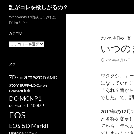
検
誰がコレを欲しがるの？
索
コ
Who wants it? 物欲にまみれた
IYHerたちへ
ン
テ
カテゴリー
クルマ
,
今日の一言
ン
カ
いつのま
ツ
テ
へ
ゴ
リ
ス
2014年1月17日
タグ
ー
キ
ッ
ワタクシ、オー
amazon
7D
AMD
50D
プ
になっていたこ
atom
BUFFALO
Canon
「あれ？昔から
CompactFlash
でした。で、調
DC-MCNP1
E-100MP
DC-MCNP2
2013年の1
EOS
と名称を変更し
EOS 5D MarkII
てから一年ちょ
てしまったワタ
Express5800/S70