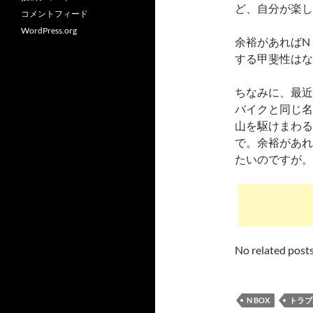
ど、自分が楽し
コメントフィード
WordPress.org
余裕があればN
する甲斐性はな
ちなみに、最近
バイクと同じ名
山を駆けまわる
で。余裕があれ
たいのですが。
No related posts
N BOX
トラブ