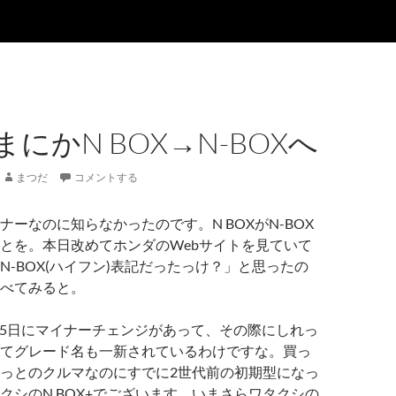
にかN BOX→N-BOXへ
まつだ
コメントする
ナーなのに知らなかったのです。N BOXがN-BOX
とを。本日改めてホンダのWebサイトを見ていて
N-BOX(ハイフン)表記だったっけ？」と思ったの
べてみると。
2月25日にマイナーチェンジがあって、その際にしれっ
てグレード名も一新されているわけですな。買っ
っとのクルマなのにすでに2世代前の初期型になっ
クシのN BOX+でございます。いまさらワタクシの