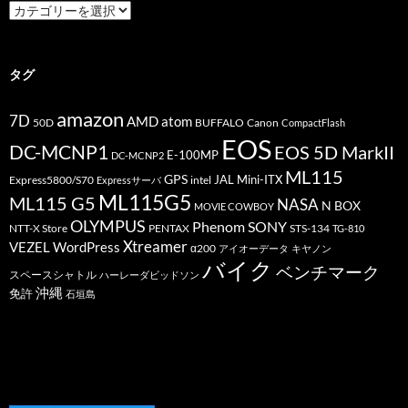
カ
テ
ゴ
リ
ー
タグ
amazon
7D
AMD
atom
50D
BUFFALO
Canon
CompactFlash
EOS
DC-MCNP1
EOS 5D MarkII
E-100MP
DC-MCNP2
ML115
GPS
JAL
Mini-ITX
Express5800/S70
Expressサーバ
intel
ML115G5
ML115 G5
NASA
N BOX
MOVIE COWBOY
OLYMPUS
Phenom
SONY
PENTAX
STS-134
NTT-X Store
TG-810
Xtreamer
VEZEL
WordPress
α200
アイオーデータ
キヤノン
バイク
ベンチマーク
スペースシャトル
ハーレーダビッドソン
沖縄
免許
石垣島