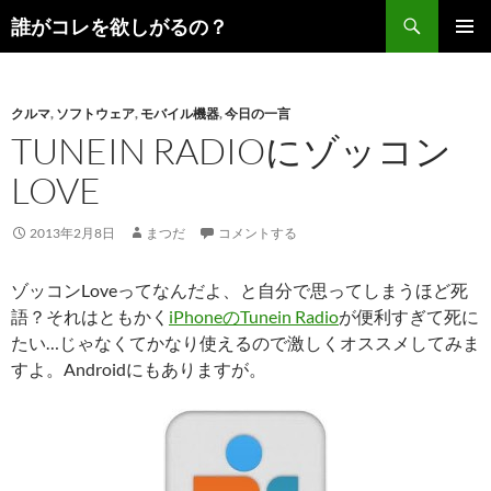
コ
検
誰がコレを欲しがるの？
ン
索
メインメ
テ
ニュー
ン
クルマ
,
ソフトウェア
,
モバイル機器
,
今日の一言
ツ
TUNEIN RADIOにゾッコン
へ
ス
LOVE
キ
ッ
2013年2月8日
まつだ
コメントする
プ
ゾッコンLoveってなんだよ、と自分で思ってしまうほど死
語？それはともかく
iPhoneのTunein Radio
が便利すぎて死に
たい…じゃなくてかなり使えるので激しくオススメしてみま
すよ。Androidにもありますが。