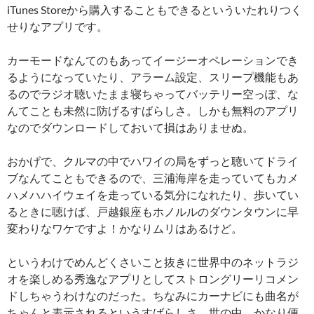
iTunes Storeから購入することもできるといういたれりつく
せりなアプリです。
カーモードなんてのもあってイージーオペレーションでき
るようになっていたり、アラーム設定、スリープ機能もあ
るのでラジオ聴いたまま寝ちゃってバッテリー空っぽ、な
んてことも未然に防げるすばらしさ。しかも無料のアプリ
なのでダウンロードしておいて損はありませぬ。
おかげで、クルマの中でハワイの局をずっと聴いてドライ
ブなんてこともできるので、三浦海岸を走っていてもカメ
ハメハハイウェイを走っている気分になれたり、歩いてい
るときに聴けば、戸越銀座もホノルルのダウンタウンに早
変わりなワケですよ！かなりムリはあるけど。
というわけでめんどくさいこと抜きに世界中のネットラジ
オを楽しめる秀逸なアプリとしてストロングリーリコメン
ドしちゃうわけなのだった。ちなみにカーナビにも曲名が
ちゃんと表示されるというすばらしさ。世の中、かなり便