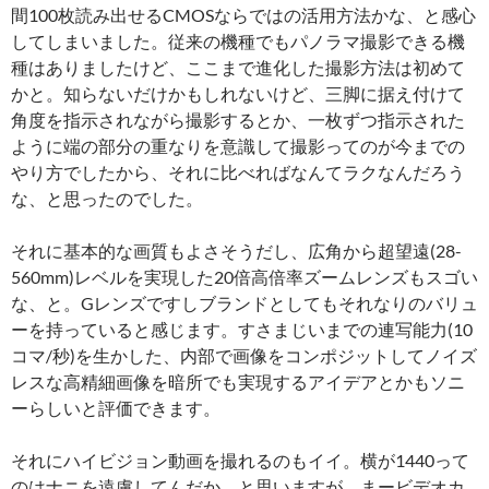
間100枚読み出せるCMOSならではの活用方法かな、と感心
してしまいました。従来の機種でもパノラマ撮影できる機
種はありましたけど、ここまで進化した撮影方法は初めて
かと。知らないだけかもしれないけど、三脚に据え付けて
角度を指示されながら撮影するとか、一枚ずつ指示された
ように端の部分の重なりを意識して撮影ってのが今までの
やり方でしたから、それに比べればなんてラクなんだろう
な、と思ったのでした。
それに基本的な画質もよさそうだし、広角から超望遠(28-
560mm)レベルを実現した20倍高倍率ズームレンズもスゴい
な、と。Gレンズですしブランドとしてもそれなりのバリュ
ーを持っていると感じます。すさまじいまでの連写能力(10
コマ/秒)を生かした、内部で画像をコンポジットしてノイズ
レスな高精細画像を暗所でも実現するアイデアとかもソニ
ーらしいと評価できます。
それにハイビジョン動画を撮れるのもイイ。横が1440って
のはナニを遠慮してんだか、と思いますが、まービデオカ