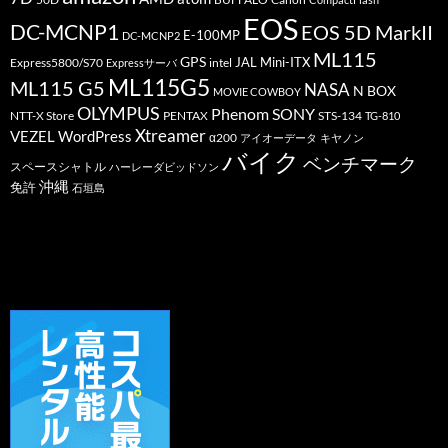
EOS
DC-MCNP1
EOS 5D MarkII
E-100MP
DC-MCNP2
ML115
GPS
JAL
Mini-ITX
Express5800/S70
Expressサーバ
intel
ML115G5
ML115 G5
NASA
N BOX
MOVIE COWBOY
OLYMPUS
Phenom
SONY
PENTAX
STS-134
NTT-X Store
TG-810
Xtreamer
VEZEL
WordPress
α200
アイオーデータ
キヤノン
バイク
ベンチマーク
スペースシャトル
ハーレーダビッドソン
沖縄
免許
石垣島