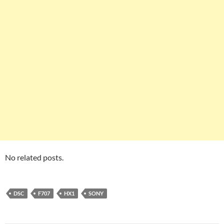
No related posts.
DSC
F707
HX1
SONY