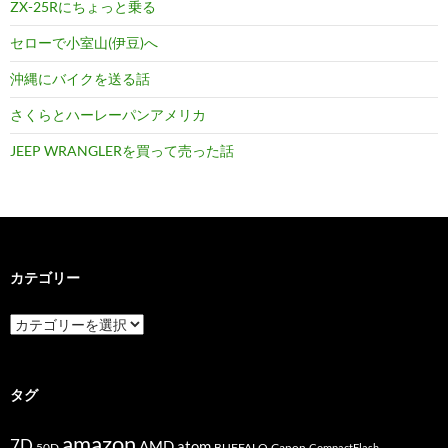
ZX-25Rにちょっと乗る
セローで小室山(伊豆)へ
沖縄にバイクを送る話
さくらとハーレーパンアメリカ
JEEP WRANGLERを買って売った話
カテゴリー
カ
テ
ゴ
リ
ー
タグ
amazon
7D
AMD
atom
50D
BUFFALO
Canon
CompactFlash