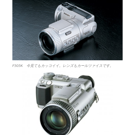
F505K 今見てもカッコイイ。レンズもカールツァイスです。