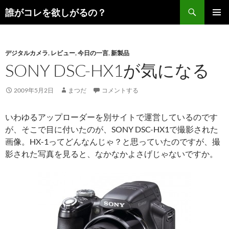
コ
検
誰がコレを欲しがるの？
ン
索
メインメ
テ
ニュー
ン
デジタルカメラ
,
レビュー
,
今日の一言
,
新製品
ツ
SONY DSC-HX1が気になる
へ
ス
キ
2009年5月2日
まつだ
コメントする
ッ
プ
いわゆるアップローダーを別サイトで運営しているのです
が、そこで目に付いたのが、SONY DSC-HX1で撮影された
画像。HX-1ってどんなんじゃ？と思っていたのですが、撮
影された写真を見ると、なかなかよさげじゃないですか。