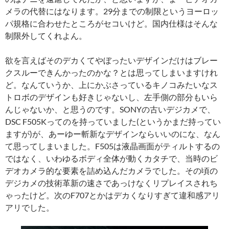
メラの代替にはなります。29分までの制限というヨーロッ
パ規格に合わせたところがセコいけど。国内仕様はそんな
制限外してくれよん。
欲を言えばそのデカくてやぼったいデザインだけはブレー
クスルーできんかったのかな？とは思ってしまいますけれ
ど。なんていうか、上にかぶさっているキノコみたいなス
トロボのデザインも好きじゃないし、左手側の部分もいら
んじゃないか、と思うのです。SONYの古いデジカメで、
DSC F505Kってのを持っていました(というかまだ持ってい
ますが)が、あーゆー斬新なデザインならいいのにな、なん
て思ってしまいました。F505は液晶画面がティルトするの
ではなく、いわゆるボディ全体が動くカタチで、当時のビ
デオカメラ的な要素を詰め込んだカメラでした。その頃の
デジカメの技術革新の速さであっけなくリプレイスされち
ゃったけど。次のF707とかはデカくなりすぎて違和感アリ
アリでした。