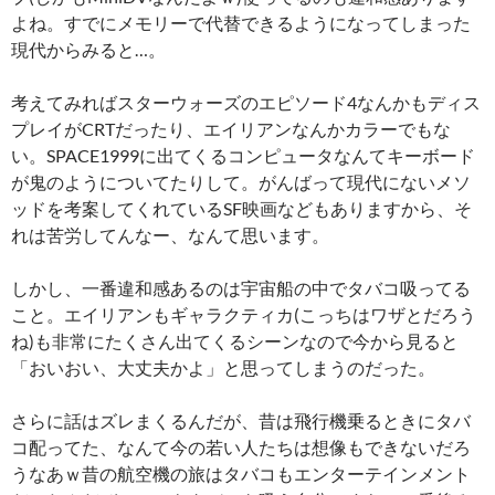
よね。すでにメモリーで代替できるようになってしまった
現代からみると…。
考えてみればスターウォーズのエピソード4なんかもディス
プレイがCRTだったり、エイリアンなんかカラーでもな
い。SPACE1999に出てくるコンピュータなんてキーボード
が鬼のようについてたりして。がんばって現代にないメソ
ッドを考案してくれているSF映画などもありますから、そ
れは苦労してんなー、なんて思います。
しかし、一番違和感あるのは宇宙船の中でタバコ吸ってる
こと。エイリアンもギャラクティカ(こっちはワザとだろう
ね)も非常にたくさん出てくるシーンなので今から見ると
「おいおい、大丈夫かよ」と思ってしまうのだった。
さらに話はズレまくるんだが、昔は飛行機乗るときにタバ
コ配ってた、なんて今の若い人たちは想像もできないだろ
うなあｗ昔の航空機の旅はタバコもエンターテインメント