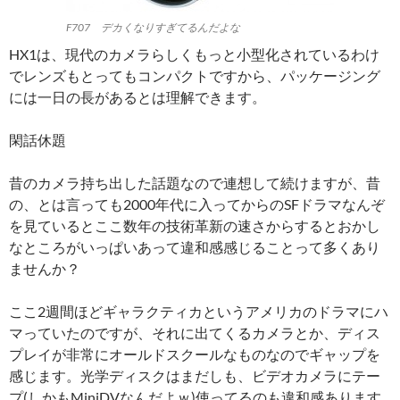
F707 デカくなりすぎてるんだよな
HX1は、現代のカメラらしくもっと小型化されているわけ
でレンズもとってもコンパクトですから、パッケージング
には一日の長があるとは理解できます。
閑話休題
昔のカメラ持ち出した話題なので連想して続けますが、昔
の、とは言っても2000年代に入ってからのSFドラマなんぞ
を見ているとここ数年の技術革新の速さからするとおかし
なところがいっぱいあって違和感感じることって多くあり
ませんか？
ここ2週間ほどギャラクティカというアメリカのドラマにハ
マっていたのですが、それに出てくるカメラとか、ディス
プレイが非常にオールドスクールなものなのでギャップを
感じます。光学ディスクはまだしも、ビデオカメラにテー
プ(しかもMiniDVなんだよｗ)使ってるのも違和感あります