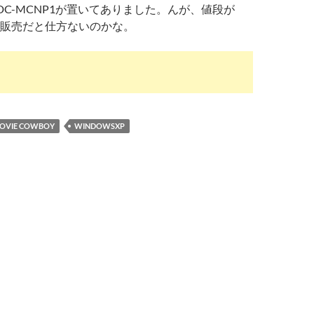
もDC-MCNP1が置いてありました。んが、値段が
店頭販売だと仕方ないのかな。
OVIE COWBOY
WINDOWSXP