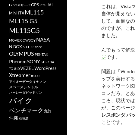
GPS
JAL
Expressサーバ
intel
これは、Vist
ML115
Mini-ITX
自体が見えない
ML115 G5
して、面倒なの
のですが、これ
ML115G5
ました。
NASA
MOVIE COWBOY
N BOX
NTT-X Store
んでもって解決
OLYMPUS
PENTAX
ジ
です。
Phenom
SONY
STS-134
VEZEL
WordPress
TG-810
問題は「Wind
Xtreamer
α200
ップを実行すると
アイオーデータ
キヤノン
ネットワーク図
スペースシャトル
コレだろ、とあ
ハーレーダビッドソン
バイク
ころ、現状では
が、このページ
ベンチマーク
免許
レスポンダ パ
沖縄
石垣島
ことです。