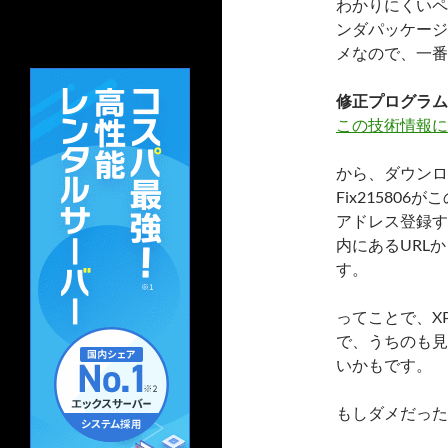
わかりにくいペ
ンダパッケージ
メなので、一番
修正プログラム
この技術情報に
から、ダウンロ
Fix21580
アドレス登録す
内にあるURL
す。
ってことで、XP
で、うちのも見
いかもです。
もしダメだった