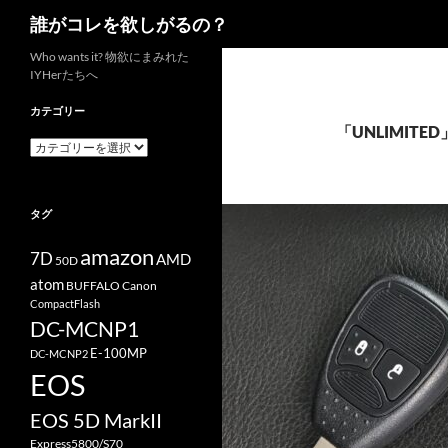
検
誰がコレを欲しがるの？
索
コ
Who wants it? 物欲にまみれた
IYHerたちへ
ン
テ
カテゴリー
ン
「UNLIMIT
カ
ツ
テ
へ
ゴ
リ
ス
タグ
ー
キ
ッ
amazon
7D
AMD
50D
プ
atom
BUFFALO
Canon
CompactFlash
DC-MCNP1
E-100MP
DC-MCNP2
EOS
EOS 5D MarkII
Express5800/S70