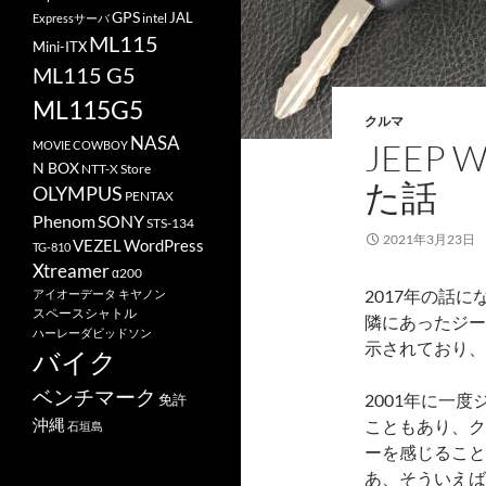
GPS
JAL
Expressサーバ
intel
ML115
Mini-ITX
ML115 G5
ML115G5
クルマ
NASA
JEEP
MOVIE COWBOY
N BOX
NTT-X Store
た話
OLYMPUS
PENTAX
Phenom
SONY
STS-134
2021年3月23日
VEZEL
WordPress
TG-810
Xtreamer
α200
2017年の話
アイオーデータ
キヤノン
スペースシャトル
隣にあったジー
ハーレーダビッドソン
示されており、
バイク
ベンチマーク
2001年に一
免許
沖縄
こともあり、ク
石垣島
ーを感じること
あ、そういえば