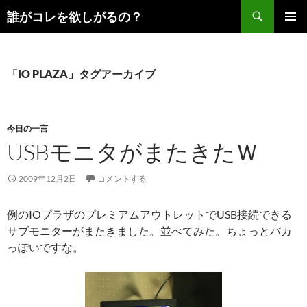
コ
検
誰がコレを欲しがるの？
ン
索
メインメ
テ
ニュー
ン
ツ
「IO PLAZA」タグアーカイブ
へ
ス
キ
今日の一言
ッ
USBモニタがまたきたＷ
プ
2009年12月2日
コメントする
例のIOプラザのプレミアムアウトレットでUSB接続できる
サブモニターがまたきました。並べてみた。ちょっとバカ
っぽいですな。