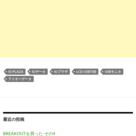
IO PLAZA
IOデータ
IOプラザ
LCD-USB7XB
USBモニタ
アイオーデータ
最近の投稿
BREAKOUTを買った-その4