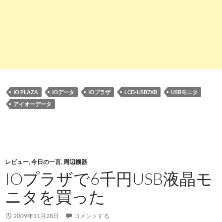
IO PLAZA
IOデータ
IOプラザ
LCD-USB7XB
USBモニタ
アイオーデータ
レビュー
,
今日の一言
,
周辺機器
IOプラザで6千円USB液晶モ
ニタを買った
2009年11月28日
コメントする