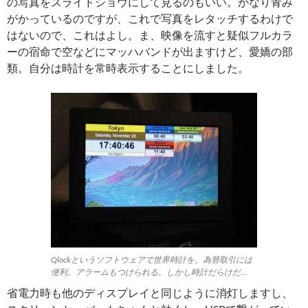
の写真をスライドショウにして見るのもいい。かなり青み
がかっているのですが、これで写真をレタッチするわけで
はないので、これはよし。ま、映像を流すと疑似フルカラ
ーの宿命で空などにマッハバンドが出ますけど、愛嬌の部
類。自分は時計を常時表示することにしました。
Qlockというソフトウェアで世界時計を。為替取引には
便利。アラームもつけられる。しかし時計だらけだ…
省電力時も他のディスプレイと同じように消灯しますし、