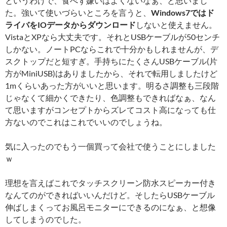
というわけで、食べず嫌いはよくないなぁ、と思いまし
た。強いて使いづらいところを言うと、
Windows7ではド
ライバをIOデータからダウンロード
しないと使えません。
VistaとXPなら大丈夫です。それとUSBケーブルが50センチ
しかない。ノートPCならこれで十分かもしれませんが、デ
スクトップだと短すぎ。手持ちにたくさんUSBケーブル(片
方がMiniUSB)はありましたから、それで転用しましたけど
1mくらいあった方がいいと思います。明るさ調整も三段階
じゃなくて細かくできたり、色調整もできればなぁ、なん
て思いますがコンセプトからズレてコスト高になっても仕
方ないのでこれはこれでいいのでしょうね。
気に入ったのでもう一個買って会社で使うことにしました
ｗ
理想を言えばこれでタッチスクリーン防水スピーカー付き
なんてのができればいいんだけど。そしたらUSBケーブル
伸ばしまくってお風呂モニターにできるのになぁ、と想像
してしまうのでした。