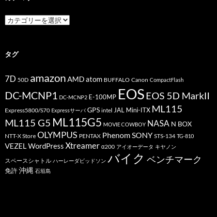
カ
テ
ゴ
リ
ー
タグ
amazon
7D
AMD
atom
50D
BUFFALO
Canon
CompactFlash
EOS
DC-MCNP1
EOS 5D MarkII
E-100MP
DC-MCNP2
ML115
GPS
JAL
Mini-ITX
Express5800/S70
Expressサーバ
intel
ML115G5
ML115 G5
NASA
N BOX
MOVIE COWBOY
OLYMPUS
Phenom
SONY
PENTAX
STS-134
NTT-X Store
TG-810
Xtreamer
VEZEL
WordPress
α200
アイオーデータ
キヤノン
バイク
ベンチマーク
スペースシャトル
ハーレーダビッドソン
沖縄
免許
石垣島