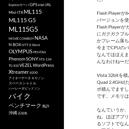
GPS
JAL
Expressサーバ
intel
ML115
Mini-ITX
Flash Playe
ML115 G5
バージョンを使
Flash Pla
ML115G5
にガクガクブル
NASA
MOVIE COWBOY
かフレーム落ち
N BOX
NTT-X Store
今までCPUの
OLYMPUS
PENTAX
なんてほほえまし
Phenom
SONY
STS-134
んなわけねーだ
VEZEL
WordPress
TG-810
Xtreamer
α200
Vista 32bitを
アイオーデータ
キヤノン
Quad 2.4
スペースシャトル
ボ積んでますし、
ハーレーダビッドソン
バイク
です。メモリはG
ベンチマーク
免許
なんていうか、
沖縄
石垣島
ね。ほぼアプリ
るソフトでなん