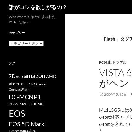
検
誰がコレを欲しがるの？
索
コ
Who wants it? 物欲にまみれた
IYHerたちへ
ン
テ
カテゴリー
ン
「Flash」タ
カ
ツ
テ
へ
ゴ
リ
ス
PC関連
,
トラブル
タグ
ー
キ
VISTA
ッ
amazon
7D
AMD
50D
がヘン
プ
atom
BUFFALO
Canon
CompactFlash
2009年5月5日
DC-MCNP1
E-100MP
DC-MCNP2
ML115G5
EOS
64bit対応アプ
EOS 5D MarkII
64bitを入
た。
Express5800/S70