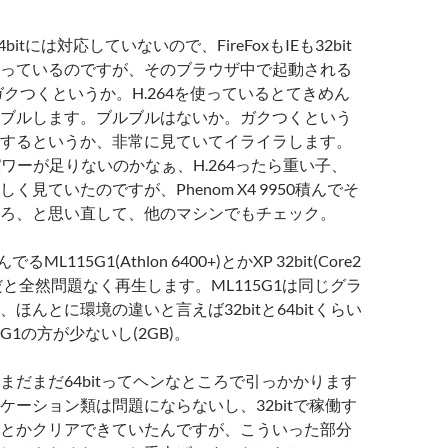
rが64bitには対応していないので、FireFoxもIEも32bit
っているのですが、そのブラウザ中で起動される
yerがガクつくというか。H.264を使っているとてきめん
ブルします。ブルブルはないか。ガクつくという
するというか、非常に見ていてイライラします。
パワーが足りないのかなぁ、H.264ったら重い子、
く見ていたのですが、Phenom X4 9950積んでそ
ろ、と思い直して、他のマシンでもチェック。
積んでるML115G1(Athlon 6400+)とかXP 32bit(Core2
GHz)だと全然問題なく再生します。ML115G1は同じグラ
ほんとに環境の違いと言えば32bitと64bitくらい
1の方が少ないし(2GB)。
まだまだ64bitってヘンなところで引っかかります
ケーション類は問題にならないし、32bitで稼働す
とかクリアできていたんですが、こういった部分