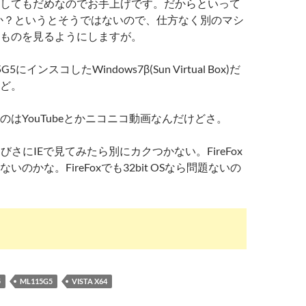
してもだめなのでお手上げです。だからといって
れるか？というとそうではないので、仕方なく別のマシ
ものを見るようにしますが。
5にインスコしたWindows7β(Sun Virtual Box)だ
ど。
のはYouTubeとかニコニコ動画なんだけどさ。
さびさにIEで見てみたら別にカクつかない。FireFox
いのかな。FireFoxでも32bit OSなら問題ないの
5
ML115G5
VISTA X64