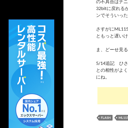
の不具合はナニ
32bitに戻
ンでそういった
さすがにML115G
ともっと遅いけ
ま、どーせ見る
5/14追記 ひ
との相性がよくな
にね。
FLASH
ML11