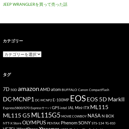
JEEP WRANGLERを買って売った話
カテゴリー
カ
テ
ゴ
リ
ー
タグ
amazon
7D
AMD
atom
50D
BUFFALO
Canon
CompactFlash
EOS
DC-MCNP1
EOS 5D MarkII
E-100MP
DC-MCNP2
ML115
GPS
JAL
Mini-ITX
Express5800/S70
Expressサーバ
intel
ML115G5
ML115 G5
NASA
N BOX
MOVIE COWBOY
OLYMPUS
Phenom
SONY
PENTAX
STS-134
NTT-X Store
TG-810
Xtreamer