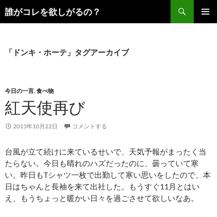
コ
検
誰がコレを欲しがるの？
ン
索
メインメ
テ
ニュー
ン
ツ
「ドンキ・ホーテ」タグアーカイブ
へ
ス
キ
今日の一言
,
食べ物
ッ
紅天使再び
プ
2013年10月22日
コメントする
台風が立て続けに来ているせいで、天気予報がまったく当
たらない。今日も晴れのハズだったのに、曇っていて寒
い。昨日もTシャツ一枚で出勤して寒い思いをしたので、本
日はちゃんと長袖を来て出社した。もうすぐ11月とはい
え、もうちょっと暖かい日々を過ごさせて欲しいなあ。