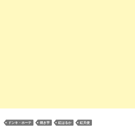
ドンキ・ホーテ
焼き芋
紅はるか
紅天使