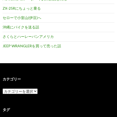
ZX-25Rにちょっと乗る
セローで小室山(伊豆)へ
沖縄にバイクを送る話
さくらとハーレーパンアメリカ
JEEP WRANGLERを買って売った話
カテゴリー
カ
テ
ゴ
リ
ー
タグ