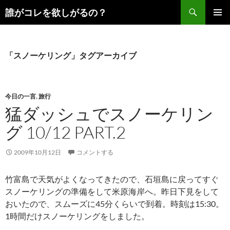
コ
検
誰がコレを欲しがるの？
ン
索
メインメ
テ
ニュー
ン
ツ
「スノーケリング」タグアーカイブ
へ
ス
キ
今日の一言
,
旅行
ッ
猛ダッシュでスノーケリン
プ
グ 10/12 PART.2
2009年10月12日
コメントする
竹富島で天気がよくなってきたので、石垣島に戻ってすぐ
スノーケリングの準備をして米原海岸へ。昨日下見をして
おいたので、スムーズに45分くらいで到着。時刻は15:30。
1時間だけスノーケリングをしました。