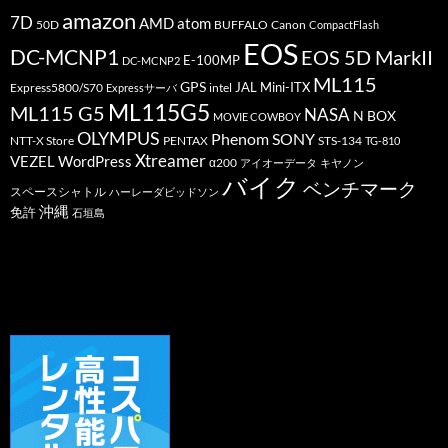
amazon
7D
AMD
atom
50D
BUFFALO
Canon
CompactFlash
EOS
DC-MCNP1
EOS 5D MarkII
E-100MP
DC-MCNP2
ML115
GPS
JAL
Mini-ITX
Express5800/S70
Expressサーバ
intel
ML115G5
ML115 G5
NASA
N BOX
MOVIE COWBOY
OLYMPUS
Phenom
SONY
PENTAX
STS-134
NTT-X Store
TG-810
Xtreamer
VEZEL
WordPress
α200
アイオーデータ
キヤノン
バイク
ベンチマーク
スペースシャトル
ハーレーダビッドソン
沖縄
免許
石垣島