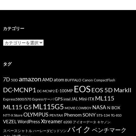
カテゴリー
カ
テ
ゴ
リ
ー
タグ
amazon
7D
AMD
atom
50D
BUFFALO
Canon
CompactFlash
EOS
DC-MCNP1
EOS 5D MarkII
E-100MP
DC-MCNP2
ML115
GPS
JAL
Mini-ITX
Express5800/S70
Expressサーバ
intel
ML115G5
ML115 G5
NASA
N BOX
MOVIE COWBOY
OLYMPUS
Phenom
SONY
PENTAX
STS-134
NTT-X Store
TG-810
Xtreamer
VEZEL
WordPress
α200
アイオーデータ
キヤノン
バイク
ベンチマーク
スペースシャトル
ハーレーダビッドソン