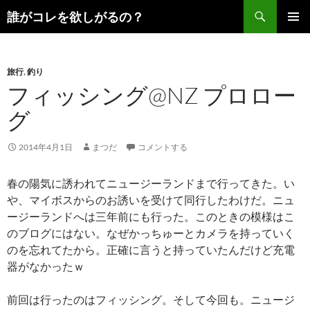
コ
検
誰がコレを欲しがるの？
ン
索
メインメ
テ
ニュー
ン
旅行
,
釣り
ツ
フィッシング@NZ プロロー
へ
ス
グ
キ
ッ
2014年4月1日
まつだ
コメントする
プ
春の陽気に誘われてニュージーランドまで行ってきた。い
や、マイボスからのお誘いを受けて同行したわけだ。ニュ
ージーランドへは三年前にも行った。このときの模様はこ
のブログにはない。なぜかっちゅーとカメラを持っていく
のを忘れてたから。正確に言うと持っていたんだけど充電
器がなかったｗ
前回は行ったのはフィッシング。そして今回も。ニュージ