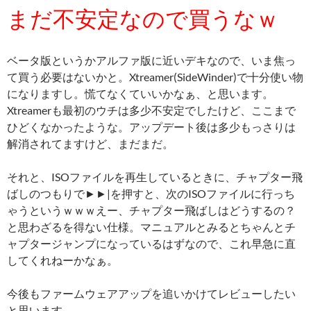
まだ不安定なので買うなｗ
ベータ版というかアルファ版に近いデキなので、いま焦っ
て買う必要はないかと。Xtreamer(SideWinder)で十分使い物
になりますし。慌てなくていいかなぁ、と思います。
Xtreamerも最初のウチは多少不安定でしたけど、ここまで
ひどくなかったような。アップデート後は多少もっさりは
解消されてますけど、まだまだ。
それと、ISOファイルを再生しているときに、チャプター飛
ばしのつもりで►►|を押すと、次のISOファイルに行っち
ゃうというｗｗｗえー、チャプター飛ばしはどうするの？
と思わざるを得ない仕様。マニュアルとみるとちゃんとチ
ャプタージャンプになっているはずなので、これ早急に直
してくれねーかなぁ。
今後もファームウェアアップを追いかけてレビューしたい
と思います。