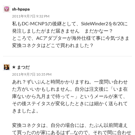
シ
sh-hpapa
ョ
2011年9月7日 9:32 PM
ン
私もDC-MCNP1の後継として、SideWinder2を8/20に
発注しましたがまだ届きません まだかなー？
ところで、ACアダプターが海外仕様て事に今気づきま
変換コネクタはどこで買われました？
まつだ
2011年9月7日 10:35 PM
あれ？ずいぶんと時間かかりますね。一度問い合わせ
た方がいいかもしれません。自分は注文後に「いま在
庫ないから九月まで待って～」というメールが来て、
その後ステイタスが変化したときには細かく送られて
きましたよ。
変換コネクタは、自分の場合には、たぶん以前間違え
て買ったのが家にあるはず…なので、それで間に合わせ