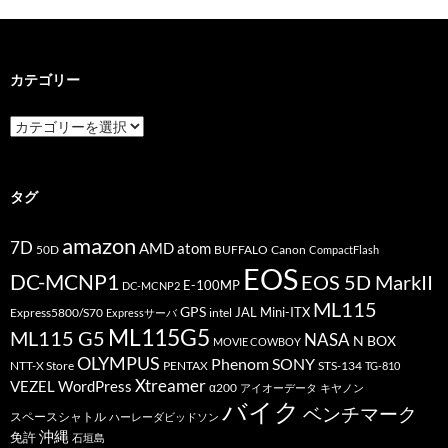
カテゴリー
カ
テ
ゴ
リ
ー
タグ
amazon
7D
AMD
atom
50D
BUFFALO
Canon
CompactFlash
EOS
DC-MCNP1
EOS 5D MarkII
E-100MP
DC-MCNP2
ML115
GPS
JAL
Mini-ITX
Express5800/S70
Expressサーバ
intel
ML115G5
ML115 G5
NASA
N BOX
MOVIE COWBOY
OLYMPUS
Phenom
SONY
PENTAX
STS-134
NTT-X Store
TG-810
Xtreamer
VEZEL
WordPress
α200
アイオーデータ
キヤノン
バイク
ベンチマーク
スペースシャトル
ハーレーダビッドソン
沖縄
免許
石垣島