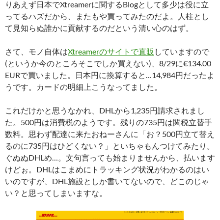
りあえず日本でXtreamerに関するBlogとして多少は役に立
ってるハズだから、またもや買ってみたのだよ。人柱とし
て見知らぬ誰かに貢献するのだという清い心のはず。
さて、モノ自体は
Xtreamerのサイトで直販
していますので
(というか今のところそこでしか買えない)、8/29に€134.00
EURで買いました。日本円に換算すると…14,984円だったよ
うです。カードの明細上こうなってました。
これだけかと思うなかれ、DHLから1,235円請求されまし
た。500円は消費税のようです。残りの735円は関税立替手
数料。思わず配達に来たおねーさんに「お？500円立て替え
るのに735円はひどくない？」といちゃもんつけてみたり。
ぐぬぬDHLめ…。文句言っても始まりませんから、払います
けどぉ。DHLはこまめにトラッキング状況がわかるのはい
いのですが、DHL施設としか書いてないので、どこのじゃ
い？と思ってしまいますな。