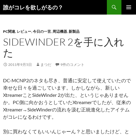
コ
検
誰がコレを欲しがるの？
ン
索
メインメ
テ
ニュー
ン
PC関連
,
レビュー
,
今日の一言
,
周辺機器
,
新製品
ツ
SIDEWINDER 2を手に入れ
へ
ス
た
キ
ッ
2011年9月5日
まつだ
9件のコメント
プ
DC-MCNP2のネタも尽き、普通に安定して使えていたので
幸せな日々を過ごしています。しかしながら、新しい
XtreamerことSideWinder 2が出た、というじゃありません
か。PC側に向かおうとしていたXtreamerでしたが、従来の
Xtreamer→SideWinderの流れを汲む正統進化したアイテム
がコレになるわけです。
別に買わなくてもいいんじゃーん？と思いましたけど、と