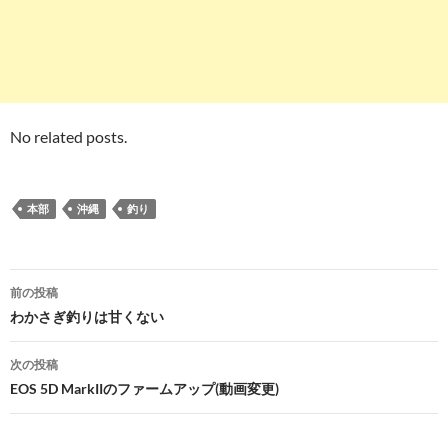
No related posts.
本部
沖縄
釣り
投
前の投稿
稿
わかさぎ釣りは甘くない
ナ
次の投稿
ビ
EOS 5D MarkIIのファームアップ(動画変更)
ゲ