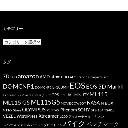
カテゴリー
カ
テ
ゴ
リ
ー
タグ
amazon
7D
AMD
atom
50D
BUFFALO
Canon
CompactFlash
EOS
DC-MCNP1
EOS 5D MarkII
E-100MP
DC-MCNP2
ML115
GPS
JAL
Mini-ITX
Express5800/S70
Expressサーバ
intel
ML115G5
ML115 G5
NASA
N BOX
MOVIE COWBOY
OLYMPUS
Phenom
SONY
PENTAX
STS-134
NTT-X Store
TG-810
Xtreamer
VEZEL
WordPress
α200
アイオーデータ
キヤノン
バイク
ベンチマーク
スペースシャトル
ハーレーダビッドソン