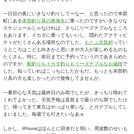
一日目の夜にいきなり釣りしてーなー、と思ったので本部
町にある
本部釣り具の善海丸
に乗ったのですがいきなりな
スケジュールじゃなければ、さらにリーズナブルなところ
もあります。イカダに乗ってもいいし、隠れたアクティビ
ティがたくさんある場所なのでした。
もとぶ元気村
ってい
うところはこども向きかと思いきや大人が楽しめるものも
たくさん。特に、前日までに予約っていうのであきらめた
のですが、
船釣りもイカダ釣りもリーズナブルなお値段
で
した。知っていればこっちにしたかもだ。もっとも本部釣
り具の方も楽しかったので後悔してませんが。
一番肝心な天気は最終日のみ雨でしたが、きっちり晴れて
くれてよかった。天気予報は直前まで曇りのち雨でしたけ
ど。帰ってきて東京はやっぱり寒いな、とガクブルしてし
まいました。毎週でも行きたいなあｗ
しかし、iPhoneはほんとに田舎だと弱い。周波数のせいも