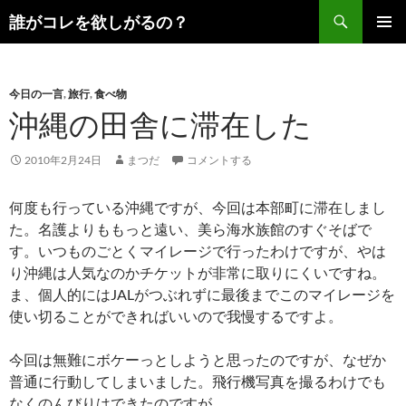
コ
検
誰がコレを欲しがるの？
ン
索
メインメ
テ
ニュー
ン
今日の一言
,
旅行
,
食べ物
ツ
沖縄の田舎に滞在した
へ
ス
キ
2010年2月24日
まつだ
コメントする
ッ
プ
何度も行っている沖縄ですが、今回は本部町に滞在しまし
た。名護よりももっと遠い、美ら海水族館のすぐそばで
す。いつものごとくマイレージで行ったわけですが、やは
り沖縄は人気なのかチケットが非常に取りにくいですね。
ま、個人的にはJALがつぶれずに最後までこのマイレージを
使い切ることができればいいので我慢するですよ。
今回は無難にボケーっとしようと思ったのですが、なぜか
普通に行動してしまいました。飛行機写真を撮るわけでも
なくのんびりはできたのですが。