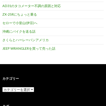
AD31のタコメーター不調の原因と対応
ZX-25Rにちょっと乗る
セローで小室山(伊豆)へ
沖縄にバイクを送る話
さくらとハーレーパンアメリカ
JEEP WRANGLERを買って売った話
カテゴリー
カ
テ
ゴ
リ
ー