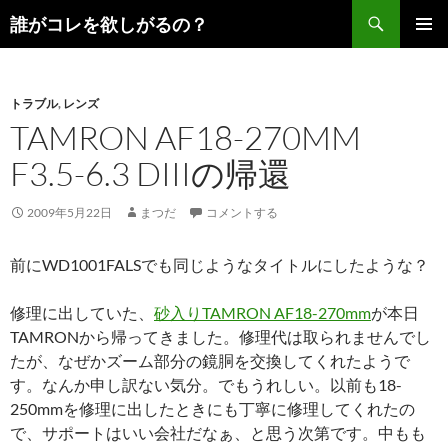
コ
検
誰がコレを欲しがるの？
ン
索
メインメ
テ
ニュー
ン
トラブル
,
レンズ
ツ
TAMRON AF18-270MM
へ
ス
F3.5-6.3 DIIIの帰還
キ
ッ
2009年5月22日
まつだ
コメントする
プ
前にWD1001FALSでも同じようなタイトルにしたような？
修理に出していた、
砂入りTAMRON AF18-270mm
が本日
TAMRONから帰ってきました。修理代は取られませんでし
たが、なぜかズーム部分の鏡胴を交換してくれたようで
す。なんか申し訳ない気分。でもうれしい。以前も18-
250mmを修理に出したときにも丁寧に修理してくれたの
で、サポートはいい会社だなぁ、と思う次第です。中もも