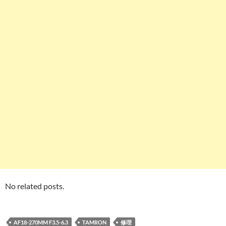
No related posts.
AF18-270MM F3.5-6.3
TAMRON
修理