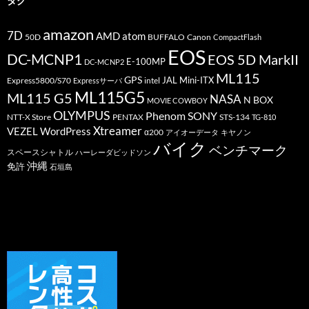
タグ
amazon
7D
AMD
atom
50D
BUFFALO
Canon
CompactFlash
EOS
DC-MCNP1
EOS 5D MarkII
E-100MP
DC-MCNP2
ML115
GPS
JAL
Mini-ITX
Express5800/S70
Expressサーバ
intel
ML115G5
ML115 G5
NASA
N BOX
MOVIE COWBOY
OLYMPUS
Phenom
SONY
PENTAX
STS-134
NTT-X Store
TG-810
Xtreamer
VEZEL
WordPress
α200
アイオーデータ
キヤノン
バイク
ベンチマーク
スペースシャトル
ハーレーダビッドソン
沖縄
免許
石垣島