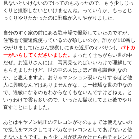
見ないといけないので)ってのもあったので、もう少しじっ
くりと撮影しないといけませんね。っていうか、もっとじ
っくりやりたかったのに邪魔が入りやがりました。
自分のすぐ家の前にある駐車場で撮影していたのですが、
住宅地で望遠鏡使っているのが珍しいのか、誰かが110番し
やがりまして(たぶん観察しにきた近所のオバサン)、
パトカ
ーがいらしてくださいました。
まったくせちがらい世の中
だぜ。お巡りさんには、写真見せればいいわけで理解して
もらえましたけど、世の中の人はよほど自意識過剰なの
か、と思えますよ。おりゃマンション覗いたりするほど他
人に興味なんぞはありませんがな。まー物騒な世の中なの
で、過敏になるのもわからなくもないんですけどねぇ。と
いうわけで雲も多いので、いったん撤収してまた後でやり
直すことにしました。
あとはキヤノン純正のテレコンがそのままでは使えないの
で接点をマスクしてオバカなテレコンとしてあげないと使
えないようです。もう少し月が沈みかけたら再チャレンジ