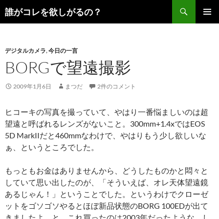
コ
検
誰がコレを欲しがるの？
ン
索
メインメ
テ
ニュー
ン
デジタルカメラ
,
今日の一言
ツ
BORGで望遠撮影
へ
ス
キ
2009年1月6日
まつだ
2件のコメント
ッ
プ
ヒコーキの写真を撮っていて、やはり一番悩ましいのは超
望遠と呼ばれるレンズがないこと。300mm+1.4xではEOS
5D MarkIIだと460mmなわけで、やはりもう少し欲しいな
ぁ、というところでした。
もっともお金はありませんから、どうしたものかと悶々と
していて思い出したのが、「そういえば、オレ天体望遠鏡
あるじゃん！」ということでした。というわけでクローゼ
ットをゴソゴソやるとほぼ新品状態のBORG 100EDが出て
きましたよ、と。これ買ったのは2003年だったような。し