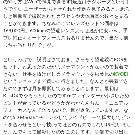
のやり方はWebで拝見できます(最近はデジボーグというよ
うです)。ユーザーから寄せられた作例を見てみると、恐ろ
しき解像度で撮影されたカワセミや天体写真の数々を見る
ことができます。ちなみにこのレンズセットの価格は
168,000円。600mmの望遠レンズよりは遙かに安いｗ。手
ブレ補正もオートフォーカスもありませんので、当たり前
っちゃ当たり前ですが。
というわけで、説明はさておき、さっそく望遠鏡にEOSを
セット、と思ったのだがカメラマウントがないので装着で
きない。仕事を抜けだしカメラマウントを秋葉原の
KYOEI
というショップまで買いに行きました。なんとか装着でき
たのでまずは月を撮影してみることにします。最初は
KissDXでやろうとしたのですがファインダーが小さいため
ピントが合っているかどうかがわからんちん。マニュアル
フォーカスなんて久々なので、目が退化していますｗ。な
ので5D MarkIIにチェンジしてライブビューで拡大してピン
トを合わせるという技(ってほどのものでもない)を使いまし
た。んでもって撮影したのがこの月です。等倍で切り出し