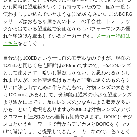
かも同時に望遠鏡をいくつも持っていたので、確か一度も
使わずしまい込んでいたような(ごめんなさい)。このBORG
シリーズはおもちゃ屋さんのトミーの子会社、トミーテッ
クから出ている望遠鏡で安価ながらもパフォーマンスの優
れた望遠鏡を輩出しているメーカーです。
メーカー詳細は
こちら
をどうぞー。
自分のは100EDという一つ前のモデルなのですが、現在の
101EDと同じく焦点距離は640mmですので、F6.4のレンズ
として使えます。暗いし開放しかない、と思われるかもし
れませんが、天体望遠鏡はもともと非常に遠くのものをク
リアに映し出すために作られたもの。対物レンズの大きさ
も100mmもあるわけで、分解能は通常の小さな望遠レンズ
より遙かに上です。反面レンズの少なさによる収差が多い
かも、という危惧もありますが100EDは対物レンズがアポ
クロマート(三枚)のため画質も期待できます。BORGはデジ
スコというキーワードで昔からデジカメとBORGをくっつ
けて遊ぼうぜ、と提案してきたメーカーなので、色々とそ