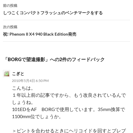
投
前の投稿
稿
しつこくコンパクトフラッシュのベンチマークをする
ナ
次の投稿
ビ
祝! Phenom II X4 940 Black Edition発売
ゲ
ー
「BORGで望遠撮影」への2件のフィードバック
シ
こぎと
ョ
2010年5月4日 6:50 PM
ン
こんちは。
１年以上前の記事ですから、もう改良されているんで
しょうね。
101EDをAF BORGで使用しています。35mm換算で
1100mm位でしょうか。
＞ピントを合わせるときにヘリコイドを回すとブレブ