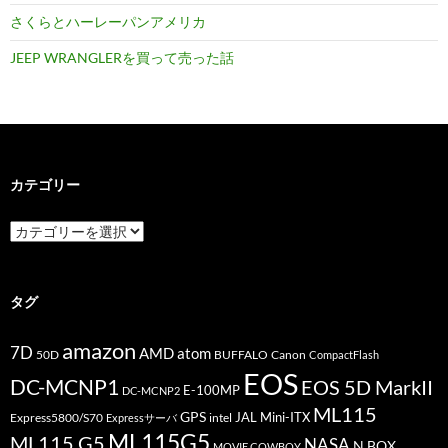
さくらとハーレーパンアメリカ
JEEP WRANGLERを買って売った話
カテゴリー
カ
テ
ゴ
リ
ー
タグ
amazon
7D
AMD
atom
50D
BUFFALO
Canon
CompactFlash
EOS
DC-MCNP1
EOS 5D MarkII
E-100MP
DC-MCNP2
ML115
GPS
JAL
Mini-ITX
Express5800/S70
Expressサーバ
intel
ML115G5
ML115 G5
NASA
N BOX
MOVIE COWBOY