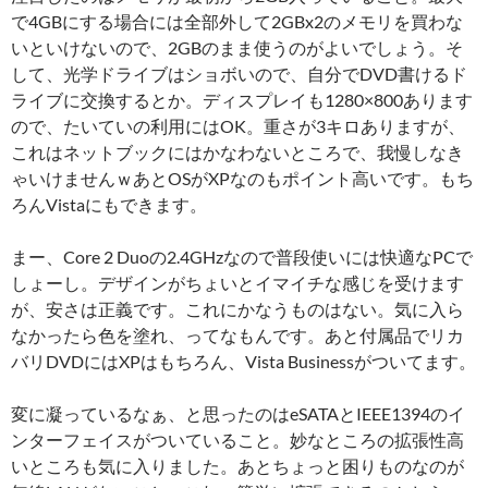
で4GBにする場合には全部外して2GBx2のメモリを買わな
いといけないので、2GBのまま使うのがよいでしょう。そ
して、光学ドライブはショボいので、自分でDVD書けるド
ライブに交換するとか。ディスプレイも1280×800あります
ので、たいていの利用にはOK。重さが3キロありますが、
これはネットブックにはかなわないところで、我慢しなき
ゃいけませんｗあとOSがXPなのもポイント高いです。もち
ろんVistaにもできます。
まー、Core 2 Duoの2.4GHzなので普段使いには快適なPCで
しょーし。デザインがちょいとイマイチな感じを受けます
が、安さは正義です。これにかなうものはない。気に入ら
なかったら色を塗れ、ってなもんです。あと付属品でリカ
バリDVDにはXPはもちろん、Vista Businessがついてます。
変に凝っているなぁ、と思ったのはeSATAとIEEE1394のイ
ンターフェイスがついていること。妙なところの拡張性高
いところも気に入りました。あとちょっと困りものなのが