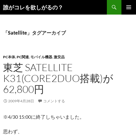
コ
検
誰がコレを欲しがるの？
ン
索
メインメ
テ
ニュー
ン
ツ
「Satellite」タグアーカイブ
へ
ス
キ
PC本体
,
PC関連
,
モバイル機器
,
激安品
ッ
東芝 SATELLITE
プ
K31(CORE2DUO搭載)が
62,800円
2009年4月28日
コメントする
※4/30 15:00に終了しちゃいました。
思わず、