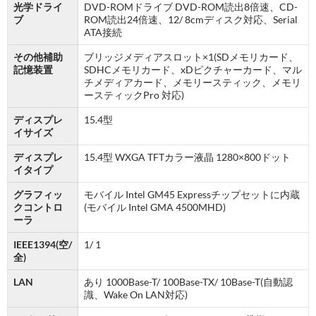
光学ドライ
DVD-ROMドライブ DVD-ROM読出8倍速、CD-
ブ
ROM読出24倍速、12/ 8cmディスク対応、Serial
ATA接続
その他補助
ブリッジメディアスロット×1(SDメモリカード、
記憶装置
SDHCメモリカード、xDピクチャーカード、マル
チメディアカード、メモリースティック、メモリ
ースティックPro 対応)
ディスプレ
15.4型
イサイズ
ディスプレ
15.4型 WXGA TFTカラー液晶 1280×800ドット
イタイプ
グラフィッ
モバイル Intel GM45 Expressチップセットに内蔵
クコントロ
(モバイル Intel GMA 4500MHD)
ーラ
IEEE1394(空/
1/ 1
全)
LAN
あり 1000Base-T/ 100Base-TX/ 10Base-T(自動認
識、Wake On LAN対応)