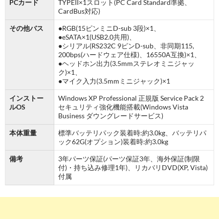
PCカード
TYPEII×1スロット(PC Card Standard準拠、
CardBus対応)
その他バス
●RGB(15ピンミニD-sub 3段)×1、
●eSATA×1(USB2.0共用)、
●シリアル(RS232C 9ピンD-sub、非同期115,
200bps(ハードウェア仕様)、16550A互換)×1、
●ヘッドホン出力(3.5mmステレオミニジャッ
ク)×1、
●マイク入力(3.5mmミニジャック)×1
インストー
Windows XP Professional 正規版 Service Pack 2
ルOS
セキュリティ強化機能搭載(Windows Vista
Business ダウングレードサービス)
本体重量
標準バッテリパック装着時:約3.0kg、バッテリパ
ック62G(オプション)装着時:約3.0kg
備考
3年パーツ保証(パーツ保証3年、海外保証(制限
付)・持ち込み修理1年)、リカバリDVD(XP, Vista)
付属