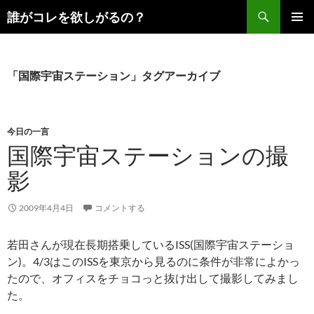
コ
検
誰がコレを欲しがるの？
ン
索
メインメ
テ
ニュー
ン
ツ
「国際宇宙ステーション」タグアーカイブ
へ
ス
キ
今日の一言
ッ
国際宇宙ステーションの撮
プ
影
2009年4月4日
コメントする
若田さんが現在長期搭乗しているISS(国際宇宙ステーショ
ン)。4/3はこのISSを東京から見るのに条件が非常によかっ
たので、オフィスをチョコっと抜け出して撮影してみまし
た。