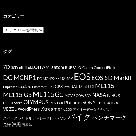
カテゴリー
カ
テ
ゴ
リ
ー
タグ
amazon
7D
AMD
atom
50D
BUFFALO
Canon
CompactFlash
EOS
DC-MCNP1
EOS 5D MarkII
E-100MP
DC-MCNP2
ML115
GPS
JAL
Mini-ITX
Express5800/S70
Expressサーバ
intel
ML115G5
ML115 G5
NASA
N BOX
MOVIE COWBOY
OLYMPUS
Phenom
SONY
PENTAX
STS-134
NTT-X Store
TG-810
Xtreamer
VEZEL
WordPress
α200
アイオーデータ
キヤノン
バイク
ベンチマーク
スペースシャトル
ハーレーダビッドソン
沖縄
免許
石垣島