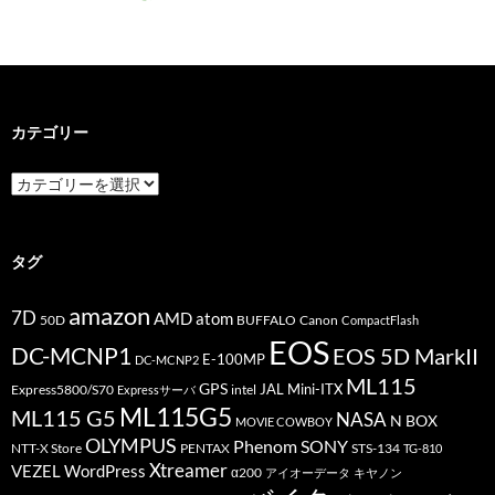
カテゴリー
カ
テ
ゴ
リ
ー
タグ
amazon
7D
AMD
atom
50D
BUFFALO
Canon
CompactFlash
EOS
DC-MCNP1
EOS 5D MarkII
E-100MP
DC-MCNP2
ML115
GPS
JAL
Mini-ITX
Express5800/S70
Expressサーバ
intel
ML115G5
ML115 G5
NASA
N BOX
MOVIE COWBOY
OLYMPUS
Phenom
SONY
PENTAX
STS-134
NTT-X Store
TG-810
Xtreamer
VEZEL
WordPress
α200
アイオーデータ
キヤノン