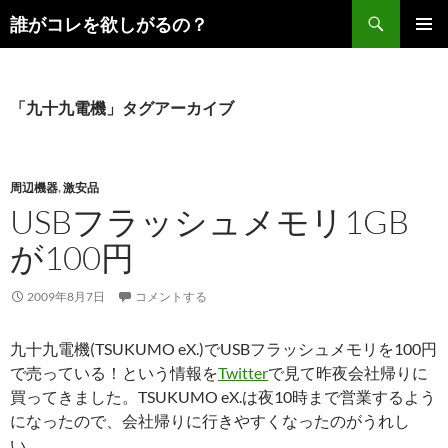
コ
検
誰がコレを欲しがるの？
ン
索
メインメ
テ
ニュー
ン
ツ
「九十九電機」タグアーカイブ
へ
ス
キ
周辺機器
,
激安品
ッ
USBフラッシュメモリ1GB
プ
が100円
2009年8月7日
コメントする
九十九電機(TSUKUMO eX.)でUSBフラッシュメモリを100円
で売っている！という情報を
Twitter
で見て昨夜会社帰りに
買ってきました。TSUKUMO eX.は夜10時まで営業するよう
になったので、会社帰りに行きやすくなったのがうれし
い。