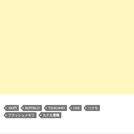
100円
BUFFALO
TSUKUMO
USB
ツクモ
フラッシュメモリ
九十九電機