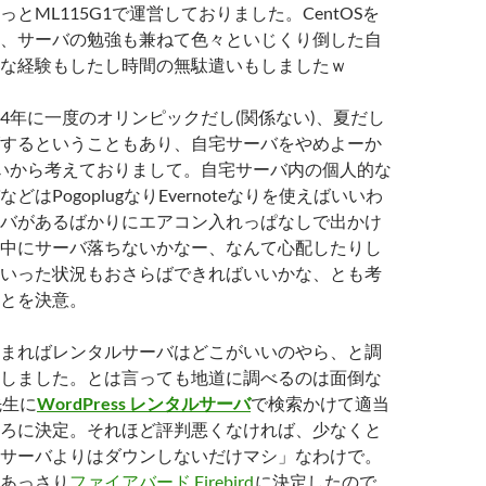
とML115G1で運営しておりました。CentOSを
、サーバの勉強も兼ねて色々といじくり倒した自
な経験もしたし時間の無駄遣いもしましたｗ
4年に一度のオリンピックだし(関係ない)、夏だし
するということもあり、自宅サーバをやめよーか
いから考えておりまして。自宅サーバ内の個人的な
どはPogoplugなりEvernoteなりを使えばいいわ
バがあるばかりにエアコン入れっぱなしで出かけ
中にサーバ落ちないかなー、なんて心配したりし
いった状況もおさらばできればいいかな、とも考
とを決意。
まればレンタルサーバはどこがいいのやら、と調
しました。とは言っても地道に調べるのは面倒な
先生に
WordPress レンタルサーバ
で検索かけて適当
ろに決定。それほど評判悪くなければ、少なくと
サーバよりはダウンしないだけマシ」なわけで。
あっさり
ファイアバード Firebird
に決定したので