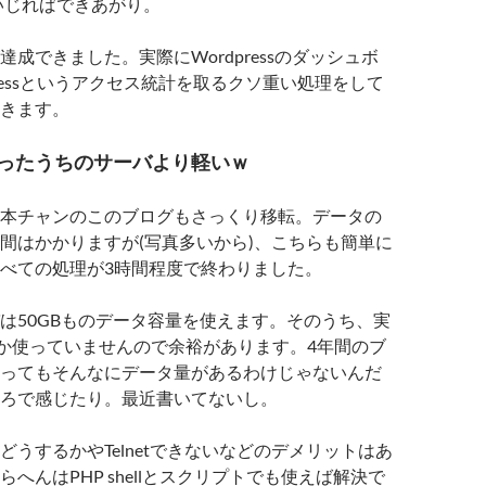
いじればできあがり。
成できました。実際にWordpressのダッシュボ
Pressというアクセス統計を取るクソ重い処理をして
きます。
ったうちのサーバより軽いｗ
本チャンのこのブログもさっくり移転。データの
間はかかりますが(写真多いから)、こちらも簡単に
べての処理が3時間程度で終わりました。
は50GBものデータ容量を使えます。そのうち、実
Bしか使っていませんので余裕があります。4年間のブ
ってもそんなにデータ量があるわけじゃないんだ
ろで感じたり。最近書いてないし。
どうするかやTelnetできないなどのデメリットはあ
へんはPHP shellとスクリプトでも使えば解決で