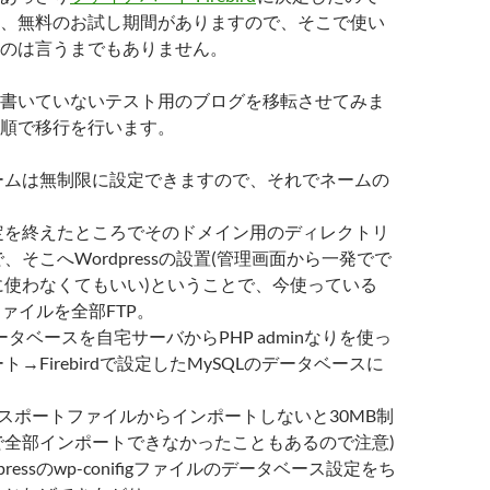
、無料のお試し期間がありますので、そこで使い
のは言うまでもありません。
書いていないテスト用のブログを移転させてみま
順で移行を行います。
ームは無制限に設定できますので、それでネームの
。
定を終えたところでそのドメイン用のディレクトリ
、そこへWordpressの設置(管理画面から一発でで
に使わなくてもいい)ということで、今使っている
ssファイルを全部FTP。
データベースを自宅サーバからPHP adminなりを使っ
→Firebirdで設定したMySQLのデータベースに
エクスポートファイルからインポートしないと30MB制
で全部インポートできなかったこともあるので注意)
pressのwp-conifigファイルのデータベース設定をち