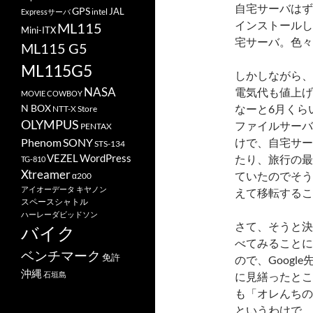
自宅サーバはずっ
GPS
JAL
Expressサーバ
intel
インストールし
ML115
Mini-ITX
宅サーバ。色々
ML115 G5
ML115G5
しかしながら、
NASA
電気代も値上げ
MOVIE COWBOY
N BOX
なーと6月くら
NTT-X Store
OLYMPUS
ファイルサーバな
PENTAX
Phenom
SONY
けで、自宅サー
STS-134
VEZEL
WordPress
たり、旅行の最
TG-810
Xtreamer
ていたのでそう
α200
アイオーデータ
キヤノン
えて移転するこ
スペースシャトル
ハーレーダビッドソン
さて、そうと決
バイク
べてみることに
ベンチマーク
免許
ので、Google
沖縄
石垣島
に見繕ったとこ
も「オレんちの
というわけで、