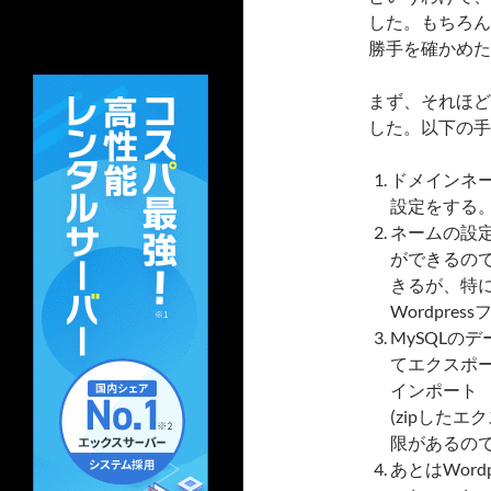
した。もちろん
勝手を確かめた
まず、それほど
した。以下の手
ドメインネ
設定をする
ネームの設
ができるので
きるが、特
Wordpre
MySQLの
てエクスポート
インポート
(zipした
限があるの
あとはWord