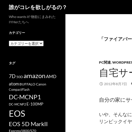
検
誰がコレを欲しがるの？
索
コ
Who wants it? 物欲にまみれた
IYHerたちへ
ン
テ
カテゴリー
ン
「ファイアバー
カ
ツ
テ
へ
ゴ
リ
ス
PC関連
,
WORDPRE
タグ
ー
キ
自宅サ
ッ
amazon
7D
AMD
50D
プ
atom
2012年8月7日
BUFFALO
Canon
CompactFlash
DC-MCNP1
自分の家にサ
E-100MP
DC-MCNP2
EOS
いや、そんなに
リンピックイヤ
EOS 5D MarkII
Express5800/S70