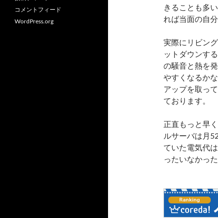
きることも多い
コメントフィード
れば当面の自分
WordPress.org
実際にリビング
ットダウンする
の騒音と熱を発
やすくなるかな
アップを取って
ております。
正直もっと早く
ルサーバは月5
ていた電気代は
ったいなかった