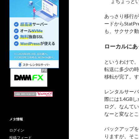
ょちょっと
あっさり移行が達
ードからStat
も、サクサク動
ローカルにあ
というわけで、
転送に多少の時
移転が完了。す
レンタルサーバ
際には1.4G
ログ、なんてい
なーと変なとこ
メタ情報
バックアップを
ログイン
りますが、そこら
投稿フィード