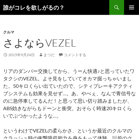
コ
検
誰がコレを欲しがるの？
ン
索
メインメ
テ
ニュー
ン
クルマ
ツ
さよならVEZEL
へ
ス
キ
2015年9月24日
まつだ
コメントする
ッ
プ
リアのダンパー交換してから、うーん快適♪と思っていたワ
タクシのVEZEL。よそ見をしていてオカマ掘っちゃいまし
た。50キロくらい出ていたので、シティブレーキアクティ
ブシステムも効果を見せず…。あ、やべぇ、なんで青信号な
のに急停車してるんだ！と思って思い切り踏みましたが、
ABS効きながらもドーンと衝突。おそらく時速20キロくら
いでぶつかったような…。
というわけでVEZELの柔らかさ、というか最近のクルマの
クラッシュ時の衝撃吸収能力を身をもって体験。以前のク