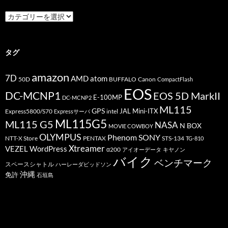
カ
テ
ゴ
リ
ー
タグ
amazon
7D
AMD
atom
50D
BUFFALO
Canon
CompactFlash
EOS
DC-MCNP1
EOS 5D MarkII
E-100MP
DC-MCNP2
ML115
GPS
JAL
Mini-ITX
Express5800/S70
Expressサーバ
intel
ML115G5
ML115 G5
NASA
N BOX
MOVIE COWBOY
OLYMPUS
Phenom
SONY
PENTAX
STS-134
NTT-X Store
TG-810
Xtreamer
VEZEL
WordPress
α200
アイオーデータ
キヤノン
バイク
ベンチマーク
スペースシャトル
ハーレーダビッドソン
沖縄
免許
石垣島