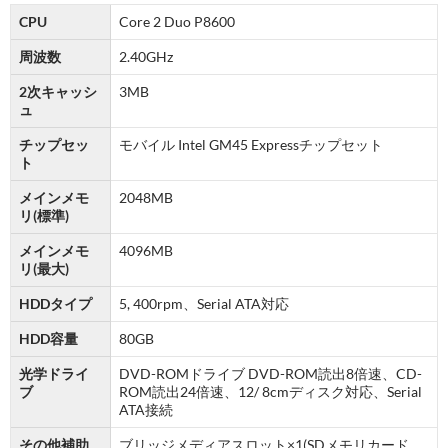
CPU
Core 2 Duo P8600
周波数
2.40GHz
2次キャッシ
3MB
ュ
チップセッ
モバイル Intel GM45 Expressチップセット
ト
メインメモ
2048MB
リ(標準)
メインメモ
4096MB
リ(最大)
HDDタイプ
5, 400rpm、Serial ATA対応
HDD容量
80GB
光学ドライ
DVD-ROMドライブ DVD-ROM読出8倍速、CD-
ブ
ROM読出24倍速、12/ 8cmディスク対応、Serial
ATA接続
その他補助
ブリッジメディアスロット×1(SDメモリカード、