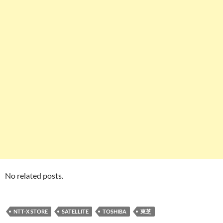
No related posts.
NTT-X STORE
SATELLITE
TOSHIBA
東芝