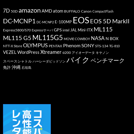
amazon
7D
AMD
atom
50D
BUFFALO
Canon
CompactFlash
EOS
DC-MCNP1
EOS 5D MarkII
E-100MP
DC-MCNP2
ML115
GPS
JAL
Mini-ITX
Express5800/S70
Expressサーバ
intel
ML115G5
ML115 G5
NASA
N BOX
MOVIE COWBOY
OLYMPUS
Phenom
SONY
PENTAX
STS-134
NTT-X Store
TG-810
Xtreamer
VEZEL
WordPress
α200
アイオーデータ
キヤノン
バイク
ベンチマーク
スペースシャトル
ハーレーダビッドソン
沖縄
免許
石垣島