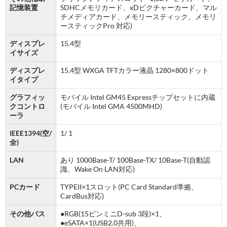
記憶装置
SDHCメモリカード、xDピクチャーカード、マル
チメディアカード、メモリースティック、メモリ
ースティックPro 対応)
ディスプレ
15.4型
イサイズ
ディスプレ
15.4型 WXGA TFTカラー液晶 1280×800ドット
イタイプ
グラフィッ
モバイル Intel GM45 Expressチップセットに内蔵
クコントロ
(モバイル Intel GMA 4500MHD)
ーラ
IEEE1394(空/
1/ 1
全)
LAN
あり 1000Base-T/ 100Base-TX/ 10Base-T(自動認
識、Wake On LAN対応)
PCカード
TYPEII×1スロット(PC Card Standard準拠、
CardBus対応)
その他バス
●RGB(15ピンミニD-sub 3段)×1、
●eSATA×1(USB2.0共用)、