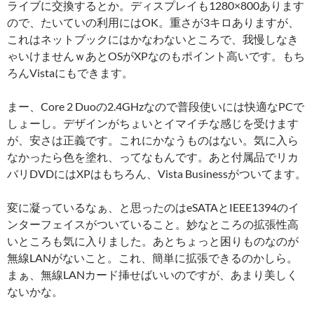
ライブに交換するとか。ディスプレイも1280×800あります
ので、たいていの利用にはOK。重さが3キロありますが、
これはネットブックにはかなわないところで、我慢しなき
ゃいけませんｗあとOSがXPなのもポイント高いです。もち
ろんVistaにもできます。
まー、Core 2 Duoの2.4GHzなので普段使いには快適なPCで
しょーし。デザインがちょいとイマイチな感じを受けます
が、安さは正義です。これにかなうものはない。気に入ら
なかったら色を塗れ、ってなもんです。あと付属品でリカ
バリDVDにはXPはもちろん、Vista Businessがついてます。
変に凝っているなぁ、と思ったのはeSATAとIEEE1394のイ
ンターフェイスがついていること。妙なところの拡張性高
いところも気に入りました。あとちょっと困りものなのが
無線LANがないこと。これ、簡単に拡張できるのかしら。
まぁ、無線LANカード挿せばいいのですが、あまり美しく
ないかな。