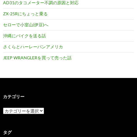
AD31のタコメーター不調の原因と対応
ZX-25Rにちょっと乗る
セローで小室山(伊豆)へ
沖縄にバイクを送る話
さくらとハーレーパンアメリカ
JEEP WRANGLERを買って売った話
カテゴリー
カ
テ
ゴ
リ
ー
タグ