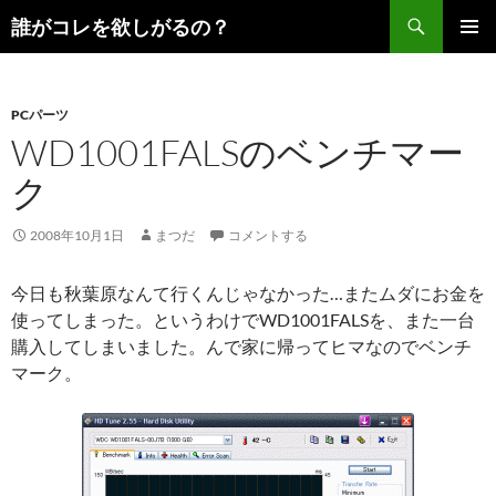
コ
検
誰がコレを欲しがるの？
ン
索
メインメ
テ
ニュー
ン
PCパーツ
ツ
WD1001FALSのベンチマー
へ
ス
ク
キ
ッ
2008年10月1日
まつだ
コメントする
プ
今日も秋葉原なんて行くんじゃなかった…またムダにお金を
使ってしまった。というわけでWD1001FALSを、また一台
購入してしまいました。んで家に帰ってヒマなのでベンチ
マーク。