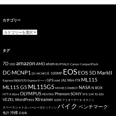
カテゴリー
カ
テ
ゴ
リ
ー
タグ
amazon
7D
AMD
atom
50D
BUFFALO
Canon
CompactFlash
EOS
DC-MCNP1
EOS 5D MarkII
E-100MP
DC-MCNP2
ML115
GPS
JAL
Mini-ITX
Express5800/S70
Expressサーバ
intel
ML115G5
ML115 G5
NASA
N BOX
MOVIE COWBOY
OLYMPUS
Phenom
SONY
PENTAX
STS-134
NTT-X Store
TG-810
Xtreamer
VEZEL
WordPress
α200
アイオーデータ
キヤノン
バイク
ベンチマーク
スペースシャトル
ハーレーダビッドソン
沖縄
免許
石垣島