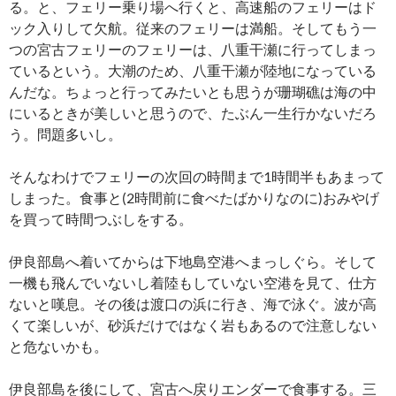
る。と、フェリー乗り場へ行くと、高速船のフェリーはド
ック入りして欠航。従来のフェリーは満船。そしてもう一
つの宮古フェリーのフェリーは、八重干瀬に行ってしまっ
ているという。大潮のため、八重干瀬が陸地になっている
んだな。ちょっと行ってみたいとも思うが珊瑚礁は海の中
にいるときが美しいと思うので、たぶん一生行かないだろ
う。問題多いし。
そんなわけでフェリーの次回の時間まで1時間半もあまって
しまった。食事と(2時間前に食べたばかりなのに)おみやげ
を買って時間つぶしをする。
伊良部島へ着いてからは下地島空港へまっしぐら。そして
一機も飛んでいないし着陸もしていない空港を見て、仕方
ないと嘆息。その後は渡口の浜に行き、海で泳ぐ。波が高
くて楽しいが、砂浜だけではなく岩もあるので注意しない
と危ないかも。
伊良部島を後にして、宮古へ戻りエンダーで食事する。三