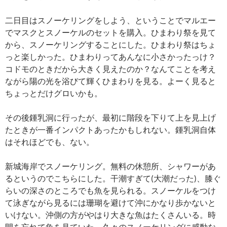
二日目はスノーケリングをしよう、ということでマルエー
でマスクとスノーケルのセットを購入。ひまわり祭を見て
から、スノーケリングすることにした。ひまわり祭はちょ
っと楽しかった。ひまわりってあんなに小さかったっけ？
コドモのときだから大きく見えたのか？なんてことを考え
ながら陽の光を浴びて輝くひまわりを見る。よーく見ると
ちょっとだけグロいかも。
その後鍾乳洞に行ったが、最初に階段を下りて上を見上げ
たときが一番インパクトあったかもしれない。鍾乳洞自体
はそれほどでも、ない。
新城海岸でスノーケリング。無料の休憩所、シャワーがあ
るというのでこちらにした。干潮すぎて(大潮だった)、膝ぐ
らいの深さのところでも魚を見られる。スノーケルをつけ
て泳ぎながら見るには珊瑚を避けて沖にかなり歩かないと
いけない。沖側の方がやはり大きな魚はたくさんいる。時
間を忘れて魚を見ていた。久々のスノーケリングに感動な