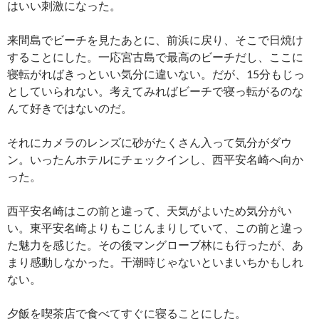
はいい刺激になった。
来間島でビーチを見たあとに、前浜に戻り、そこで日焼け
することにした。一応宮古島で最高のビーチだし、ここに
寝転がればきっといい気分に違いない。だが、15分もじっ
としていられない。考えてみればビーチで寝っ転がるのな
んて好きではないのだ。
それにカメラのレンズに砂がたくさん入って気分がダウ
ン。いったんホテルにチェックインし、西平安名崎へ向か
った。
西平安名崎はこの前と違って、天気がよいため気分がい
い。東平安名崎よりもこじんまりしていて、この前と違っ
た魅力を感じた。その後マングローブ林にも行ったが、あ
まり感動しなかった。干潮時じゃないといまいちかもしれ
ない。
夕飯を喫茶店で食べてすぐに寝ることにした。