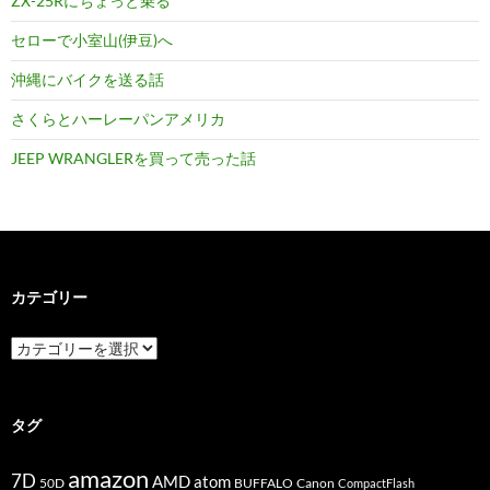
ZX-25Rにちょっと乗る
セローで小室山(伊豆)へ
沖縄にバイクを送る話
さくらとハーレーパンアメリカ
JEEP WRANGLERを買って売った話
カテゴリー
カ
テ
ゴ
リ
ー
タグ
amazon
7D
AMD
atom
50D
BUFFALO
Canon
CompactFlash