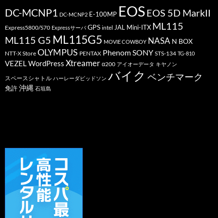
EOS
DC-MCNP1
EOS 5D MarkII
E-100MP
DC-MCNP2
ML115
GPS
JAL
Mini-ITX
Express5800/S70
Expressサーバ
intel
ML115G5
ML115 G5
NASA
N BOX
MOVIE COWBOY
OLYMPUS
Phenom
SONY
PENTAX
STS-134
NTT-X Store
TG-810
Xtreamer
VEZEL
WordPress
α200
アイオーデータ
キヤノン
バイク
ベンチマーク
スペースシャトル
ハーレーダビッドソン
沖縄
免許
石垣島