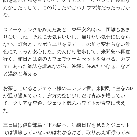
んかしたりして。この前したのはハナウマ湾だったっけか
な。
スノーケリングを終えたあと、東平安名崎へ。距離もあま
りないしね。それに天気もいいし、帰りたい気分にはなら
ない。灯台とテッポウユリを見て、この前と変わらない景
色にちょっと安心した。のんびり散歩して、来間島へ再度
行く。昨日とは別のカフェでケーキセットを食べる。カフ
ェにあった雑誌を読みながら、沖縄に住みたいなぁ、など
と漠然と考える。
お茶しているとジェット機のエンジン音。来間島上空を737
が通り過ぎていく。夕方の空は少しだけ青みを増してい
て、クリアな空色。ジェット機のホワイトが青空に映え
た。
三日目は伊良部島・下地島へ。訓練日程を見るとジェット
では訓練していないのはわかるけど、取りあえず行ってみ