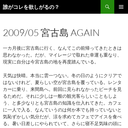
コ
検
誰がコレを欲しがるの？
ン
索
メインメ
テ
ニュー
ン
2009/05 宮古島 AGAIN
ツ
へ
ス
一カ月後に宮古島に行く、なんてこの前帰ってきたときは
キ
思わなかった。だが、マイレージで取れた幸運も重なり、
ッ
現実に自分は今宮古島の地を再度踏んでいる。
プ
天気は快晴。本当に雲一つない。冬の日のようにクリアで
はないけれど、夏らしい空が宮古島を覆っている。レンタ
カーに乗り、来間島へ。前回に見られなかったビーチを見
るためだ。それに少しは一般の観光客らしいこともしよ
う、と多少なりとも宮古島の知識を仕入れてきた。カフェ
に一人で入る、なんていうのは何か本でも持っていないと
気恥ずかしい気分だが、涼を求めてカフェでアイスを食べ
る。暑い日差しにやられていて、さらに寝不足気味の頭に