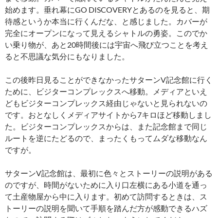
始めます。垂れ幕にGO DISCOVERYとあるのを見ると、期
待感というか本当に行くんだな、と感じました。カバーが
完全にオープンになって見えるシャトルの勇姿。このでか
い乗り物が、あと20時間後には宇宙へ飛び立つことを考え
ると不思議な気分にもなりました。
この後昨日見ることができなかったサターンV記念館に行く
ために、ビジターコンプレックスへ移動。メディアといえ
どもビジターコンプレックス経由じゃないと見られないの
です。おとなしくメディアサイトから7キロほど移動しまし
た。ビジターコンプレックスからは、また記念館まで同じ
ルートを逆にたどるので、まったくもってムダな移動なん
ですが。
サターンV記念館は、最初に色々とストーリーの説明がある
のですが、時間がないために入り口左横にある小道を通っ
て土産物屋から中に入ります。初めて訪問するときは、ス
トーリーの説明を聞いて手順を踏んだ方が感動できるハズ