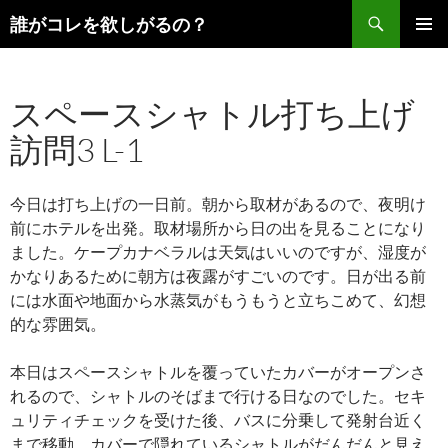
コ
検
誰がコレを欲しがるの？
ン
索
メインメ
テ
ニュー
ン
スペースシャトル打ち上げ
ツ
へ
訪問3 L-1
ス
キ
ッ
今日は打ち上げの一日前。朝から取材があるので、夜明け
プ
前にホテルを出発。取材場所から日の出を見ることになり
ました。ケープカナベラルは天気はいいのですが、湿度が
かなりあるために朝方は夜露がすごいのです。日が出る前
には水面や地面から水蒸気がもうもうと立ちこめて、幻想
的な雰囲気。
本日はスペースシャトルを覆っていたカバーがオープンさ
れるので、シャトルのそばまで行ける日なのでした。セキ
ュリティチェックを受けた後、バスに分乗して発射台近く
まで移動。カバーで隠れているシャトルがだんだんと見え