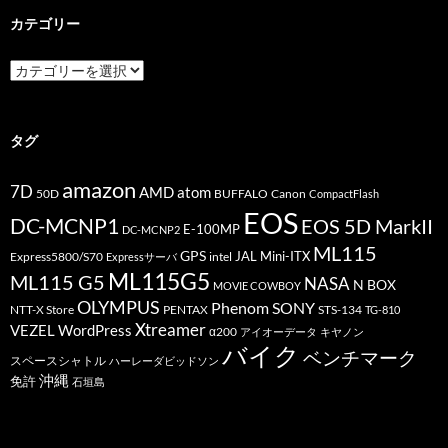
カテゴリー
カ
テ
ゴ
リ
ー
タグ
amazon
7D
AMD
atom
50D
BUFFALO
Canon
CompactFlash
EOS
DC-MCNP1
EOS 5D MarkII
E-100MP
DC-MCNP2
ML115
GPS
JAL
Mini-ITX
Express5800/S70
Expressサーバ
intel
ML115G5
ML115 G5
NASA
N BOX
MOVIE COWBOY
OLYMPUS
Phenom
SONY
PENTAX
STS-134
NTT-X Store
TG-810
Xtreamer
VEZEL
WordPress
α200
アイオーデータ
キヤノン
バイク
ベンチマーク
スペースシャトル
ハーレーダビッドソン
沖縄
免許
石垣島