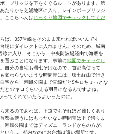
ボーブリッジを下をくぐるルートがあります。第
あたりから芝浦地区に入り、レインボーブリッジ
。ここらへんは
じっくり地図でチェックしてくだ
らば、357号線をそのまま来れればいいんです
台場にダイレクトに入れません。そのため、城南
号線に入り、そこから、中央防波堤経由で海底を
を選ぶことになります。事前に
地図でチェックし
。自分の自宅も環七そばなので、首都高使って
も変わらないような時間帯には、環七経由で行き
自宅から、潮風公園まで直線だと5キロちょっとな
だと17キロくらい走る羽目になるんですよね。
ながってくれていたらよかったのに。
ら来るのであれば、下道でもそれほど難しくあり
首都高使うにはもったいない時間帯は下で帰りま
、潮風公園まではディズニーランドからの方が、
という…。都内なのにお台場は遠い場所です。