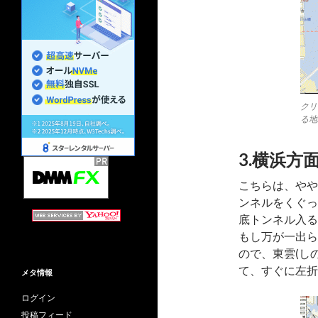
クリ
る地
3.横浜方
こちらは、やや
ンネルをくぐっ
底トンネル入る
もし万が一出ら
ので、東雲(し
て、すぐに左折
メタ情報
ログイン
投稿フィード