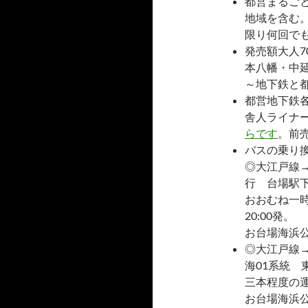
都営まるご
地域を含む
限り何回で
発売額大人7
本八幡・中
～地下鉄と
都営地下鉄
舎人ライナ
らです
。前
バスの乗り
◎大江戸線→
行 台場駅
おおむね一時
20:00発。
お台場海浜公
◎大江戸線
海01系統
三本程度の運
お台場海浜公