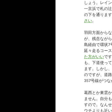
しょう。レイン
一京浜で札の辻
の下を通ります
さい
。
羽田方面からな
が、残念ながら
島経由で環状7
延々走るコース
た方がいい
です
も、下道使って
ます。しかし、
のですが、道路
357号線がつ
葛西とか東雲か
ません。自分も
すので。なんせ
ウチよりも近い