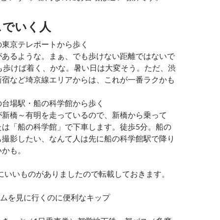
スでいく人
の東京テレポートから歩く
があるような。まぁ、でも歩けない距離ではないで
分も歩けば着く、かな。暑い日は大変そう。ただ、渋
新宿など埼京線エリアからは、これが一番ラクかも
。
の台場駅・船の科学館から歩く
が新橋～有明を走っているので、新橋から乗って
たは「船の科学館」で下車します。徒歩5分。船の
も撮影したい、なんて人は先に船の科学館駅で降り
いかも。
にいいものがありましたので転載しておきます。
ムを見に行くのに便利なキップ