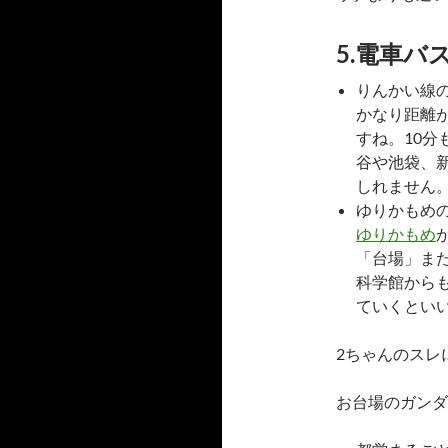
5.電車バ
りんかい線
かなり距離
すね。10
谷や池袋、
しれません
ゆりかもめ
ゆりかもめ
「台場」ま
科学館から
ていくとい
2ちゃんのスレ
お台場のガンダ