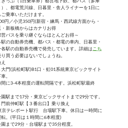
ときっぷ（1日乗車券）都営地下鉄、都バス（多摩
。）、都電荒川線、日暮里・舎人ライナーを1日に
もご乗車いただけます。
00円／小児350円(新宿・練馬・西武線方面から・
延・新板橋からはカナリお得
都営バスを乗り継ぐならほとんどお得～
各駅の自動券売機、都バス・都電の車内、日暮里・
ー各駅の自動券売機で発売しています。詳細は
こち
売り買う必要はないでしょうね。
換え
大門(浜松町駅)B1口・虹01系統東京ビックサイト
下車。
間に3-4本程度の運転間隔です。浜松町駅最終
園駅まで17分・東京ビックサイトまで29分です。
→門前仲町駅【３番出口】乗り換え
 東京テレポート駅行 台場駅下車。休日は一時間に
転。(平日は１時間に6本程度)
園まで29分・台場駅まで35分程度。