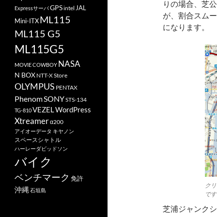
りの場合、芝公
GPS
JAL
Expressサーバ
intel
が、割合スムー
ML115
Mini-ITX
になります。
ML115 G5
ML115G5
NASA
MOVIE COWBOY
N BOX
NTT-X Store
OLYMPUS
PENTAX
Phenom
SONY
STS-134
VEZEL
WordPress
TG-810
Xtreamer
α200
アイオーデータ
キヤノン
スペースシャトル
ハーレーダビッドソン
バイク
ベンチマーク
免許
クリ
沖縄
石垣島
です
芝浦ジャンクシ