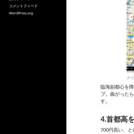
コメントフィード
WordPress.org
クリ
臨海副都心を降
プ。曲がったら
す。
4.首都高
700円高い、