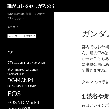
検
誰がコレを欲しがるの？
索
コ
Who wants it? 物欲にまみれた
IYHerたちへ
ン
テ
カテゴリー
ガンダ
ン
カ
ツ
テ
へ
ゴ
都内でもお台場
リ
ス
ん。過去GWな
タグ
ー
キ
かったこともあ
ッ
amazon
7D
AMD
50D
に潮風公園はあ
プ
atom
BUFFALO
て置きますね。
Canon
CompactFlash
DC-MCNP1
クルマでの行き
E-100MP
DC-MCNP2
EOS
1.渋谷
EOS 5D MarkII
昔ほどレインボ
Express5800/S70