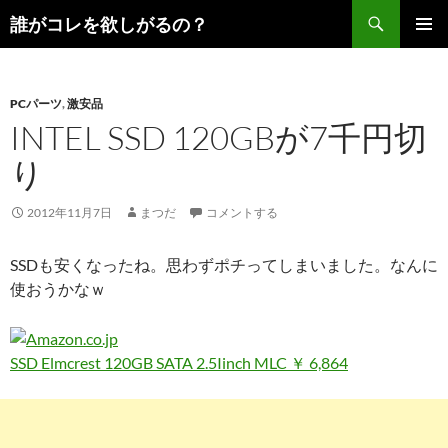
コ
検
誰がコレを欲しがるの？
ン
索
メインメ
テ
ニュー
ン
PCパーツ
,
激安品
ツ
INTEL SSD 120GBが7千円切
へ
ス
り
キ
ッ
2012年11月7日
まつだ
コメントする
プ
SSDも安くなったね。思わずポチってしまいました。なんに
使おうかなｗ
SSD Elmcrest 120GB SATA 2.5Iinch MLC ￥ 6,864