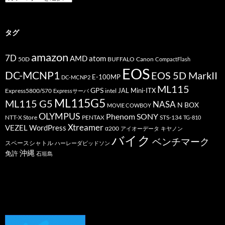
テ
ゴ
リ
ー
タグ
amazon
7D
AMD
atom
50D
BUFFALO
Canon
CompactFlash
EOS
DC-MCNP1
EOS 5D MarkII
E-100MP
DC-MCNP2
ML115
GPS
JAL
Mini-ITX
Express5800/S70
Expressサーバ
intel
ML115G5
ML115 G5
NASA
N BOX
MOVIE COWBOY
OLYMPUS
Phenom
SONY
PENTAX
STS-134
NTT-X Store
TG-810
Xtreamer
VEZEL
WordPress
α200
アイオーデータ
キヤノン
バイク
ベンチマーク
スペースシャトル
ハーレーダビッドソン
沖縄
免許
石垣島