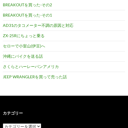
BREAKOUTを買った-その2
BREAKOUTを買った-その1
AD31のタコメーター不調の原因と対応
ZX-25Rにちょっと乗る
セローで小室山(伊豆)へ
沖縄にバイクを送る話
さくらとハーレーパンアメリカ
JEEP WRANGLERを買って売った話
カテゴリー
カ