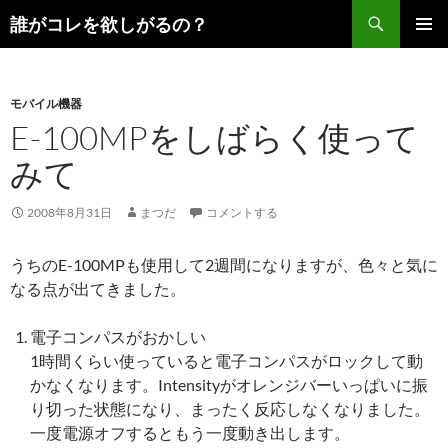
コ
検
誰がコレを欲しがるの？
ン
索
メインメ
テ
ニュー
ン
モバイル機器
ツ
E-100MPをしばらく使って
へ
ス
みて
キ
ッ
2008年8月31日
まつだ
コメントする
プ
うちのE-100MPも使用して2週間になりますが、色々と気に
なる点が出てきました。
電子コンパスがおかしい
1時間くらい使っていると電子コンパスがロックして動
かなくなります。Intensityがオレンジバーいっぱいに振
り切った状態になり、まったく反応しなくなりました。
一度電源オフするともう一度動き出します。