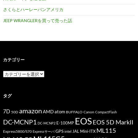
さくらとハーレーパンアメリカ
JEEP WRANGLERを買って売った話
カテゴリー
カ
テ
ゴ
リ
ー
タグ
amazon
7D
AMD
atom
50D
BUFFALO
Canon
CompactFlash
EOS
DC-MCNP1
EOS 5D MarkII
E-100MP
DC-MCNP2
ML115
GPS
JAL
Mini-ITX
Express5800/S70
Expressサーバ
intel