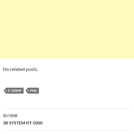
No related posts.
E-100MP
PND
投
前の投稿
稿
3R SYSTEM HT-5000