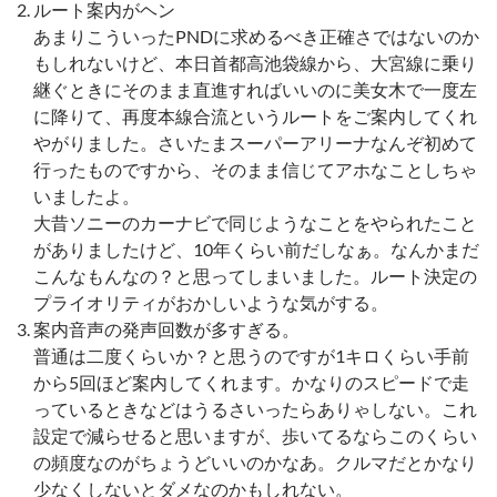
ルート案内がヘン
あまりこういったPNDに求めるべき正確さではないのか
もしれないけど、本日首都高池袋線から、大宮線に乗り
継ぐときにそのまま直進すればいいのに美女木で一度左
に降りて、再度本線合流というルートをご案内してくれ
やがりました。さいたまスーパーアリーナなんぞ初めて
行ったものですから、そのまま信じてアホなことしちゃ
いましたよ。
大昔ソニーのカーナビで同じようなことをやられたこと
がありましたけど、10年くらい前だしなぁ。なんかまだ
こんなもんなの？と思ってしまいました。ルート決定の
プライオリティがおかしいような気がする。
案内音声の発声回数が多すぎる。
普通は二度くらいか？と思うのですが1キロくらい手前
から5回ほど案内してくれます。かなりのスピードで走
っているときなどはうるさいったらありゃしない。これ
設定で減らせると思いますが、歩いてるならこのくらい
の頻度なのがちょうどいいのかなあ。クルマだとかなり
少なくしないとダメなのかもしれない。