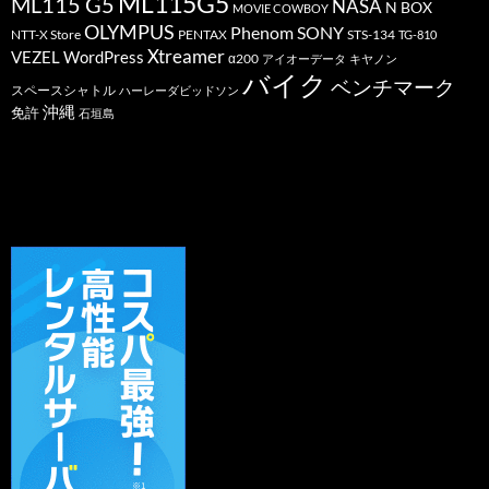
ML115G5
ML115 G5
NASA
N BOX
MOVIE COWBOY
OLYMPUS
Phenom
SONY
PENTAX
STS-134
NTT-X Store
TG-810
Xtreamer
VEZEL
WordPress
α200
アイオーデータ
キヤノン
バイク
ベンチマーク
スペースシャトル
ハーレーダビッドソン
沖縄
免許
石垣島